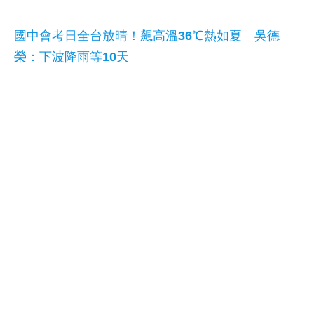
國中會考日全台放晴！飆高溫36℃熱如夏 吳德
榮：下波降雨等10天