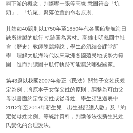
與下游的概念，判斷哪一張等高線 意圖符合「坑
頭」、「坑尾」聚落位置的命名原則。
其餘如40題則以1750年至1850年代各國船隻航海日
誌所繪製的航行 軌跡圖為素材。高雄市明義國中社
會（歷史）教師陳麗婷說，學生必須結合課堂所
學，理解大航海時代以來歐洲各國殖民地或勢力範
圍，進而判讀圖中航行軌跡可能屬於哪些國家。
第43題以我國2007年修正《民法》關於子女姓氏規
定為例，將原本子女從父姓的原則，調整為可由父
母以書面約定從父姓或從母姓。學生須透過表中
2012年至2018年新生兒「出生登記總人數」及「約
定從母姓比例」等統計資料，判斷修法後新生兒姓
氏變化的合理說法。