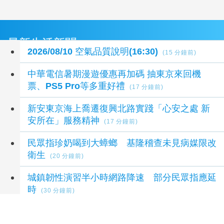
最新生活新聞
2026/08/10 空氣品質說明(16:30)
(15 分鐘前)
中華電信暑期漫遊優惠再加碼 抽東京來回機
票、PS5 Pro等多重好禮
(17 分鐘前)
新安東京海上喬遷復興北路實踐「心安之處 新
安所在」服務精神
(17 分鐘前)
民眾指珍奶喝到大蟑螂 基隆稽查未見病媒限改
衛生
(20 分鐘前)
城鎮韌性演習半小時網路降速 部分民眾指應延
時
(30 分鐘前)