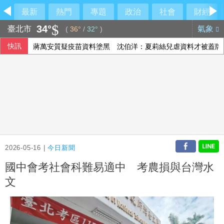
最新
熱門
專題
政治
社會
財經
34°
臺北市
氣象
(
36°
/
32°
)
快訊
蔣萬安質疑疫苗資料塗黑 沈伯洋：夏莉絲兒虐資料才被蓋牌
美戰爭部次長：美不會退出亞洲 盟友須扛防務責任
因應北韓軍俄烏戰經驗 美國南韓年度聯合軍演加強無人機電
上半年實質總薪資年增1.75% 近9年同期最大漲幅
2026-05-16 |
今日新聞
國中會考社會科難易適中 考農損與台灣水
文