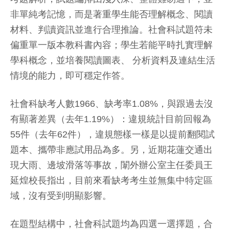
非單純考記憶，而是著重學生能否理解概念、閱讀
材料、判讀資訊並進行合理推論。社會科試題符未
偏重單一版本教科書內容；學生若能平時扎實理解
學科概念，並培養閱讀圖表、 分析資料及連結生活
情境的能力，即可穩定作答。
社會科缺考人數1966、缺考率1.08%，與跟過去沒
有顯著差異（去年1.19%）：違規統計目前回報為
55件（去年62件），違規態樣一樣是以提前翻閱試
題本、攜帶非應試用品為多。另，近期花蓮交通出
現大雨、邊坡滑落等事故，闈外辦公室主任委員王
延煌校長指出，目前來看缺考考生並無集中特定區
域，沒有受到明顯影響。
在題型結構中，社會科試題均為四選一選擇題，合