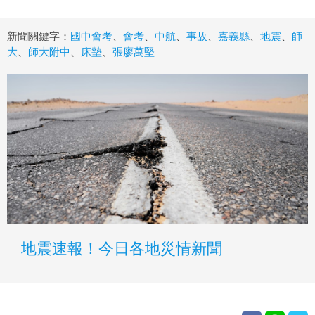
新聞關鍵字：
國中會考
、
會考
、
中航
、
事故
、
嘉義縣
、
地震
、
師
大
、
師大附中
、
床墊
、
張廖萬堅
地震速報！今日各地災情新聞