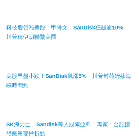
科技股領漲美股！甲骨文、SanDisk狂飆逾10%
川普稱伊朗聯繫美國
美股早盤小跌！SanDisk飆漲5% 川普封荷姆茲海
峽時間到
SK海力士、Sandisk等入股南亞科 專家：台記憶
體廠重要轉折點