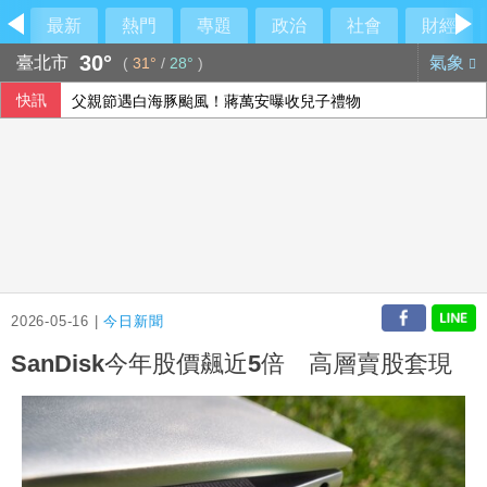
最新
熱門
專題
政治
社會
財經
30°
臺北市
氣象
(
31°
/
28°
)
快訊
父親節遇白海豚颱風！蔣萬安曝收兒子禮物
涉侵占背信 兆基屋管前董事長李建成羈押禁見
父親節壽險業者教戰 爸爸保險三階段策略
慈濟買疫苗被騙 沈伯洋再嗆蔣萬安抹黑
2026-05-16 |
今日新聞
SanDisk今年股價飆近5倍 高層賣股套現