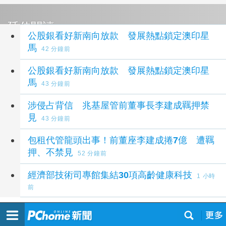
延伸閱讀
公股銀看好新南向放款 發展熱點鎖定澳印星
馬
42 分鐘前
公股銀看好新南向放款 發展熱點鎖定澳印星
馬
43 分鐘前
涉侵占背信 兆基屋管前董事長李建成羈押禁
見
43 分鐘前
包租代管龍頭出事！前董座李建成捲7億 遭羈
押、不禁見
52 分鐘前
經濟部技術司專館集結30項高齡健康科技
1 小時
前