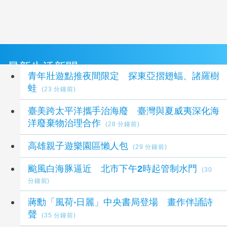
最新生活新聞
青年壯遊點推夜間限定 探東亞摺翅蝠、諸羅樹
蛙
(23 分鐘前)
臺美跨太平洋攜手治海廢 臺灣與夏威夷深化海
洋廢棄物治理合作
(28 分鐘前)
高雄親子遊樂園區懶人包
(29 分鐘前)
颱風白海豚逼近 北市下午2時起管制水門
(30
分鐘前)
蔣勳「風荷‧日麗」中央書局登場 畫作伴誦詩
聲
(35 分鐘前)