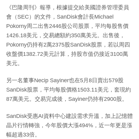
《巴隆周刊》報導，根據提交給美國證券管理委員
會（SEC）的文件，SanDisk會計長Michael
Pokorny周二出售2446股公司股票，平均每股售價
1426.18美元，交易總額約350萬美元。出售後，
Pokorny仍持有2萬2375股SanDisk股票，若以周四
收盤價1382.72美元計算，持股市值仍接近3100萬
美元。
另一名董事Necip Sayiner也在5月8日賣出579股
SanDisk股票，平均每股價格1503.11美元，套現約
87萬美元。交易完成後，Sayiner仍持有2900股。
SanDisk受惠AI資料中心建設需求升溫，加上記憶體
晶片行情轉強，今年股價大漲494%，近一年更是漲
幅超過33倍。