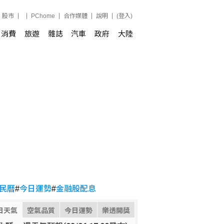
股市
PChome
合作媒體
說明
(登入)
消費
旅遊
雜誌
汽車
政府
大陸
民曆
#
今日運勢
#
金融股配息
日天氣
空氣品質
今日運勢
樂透開獎