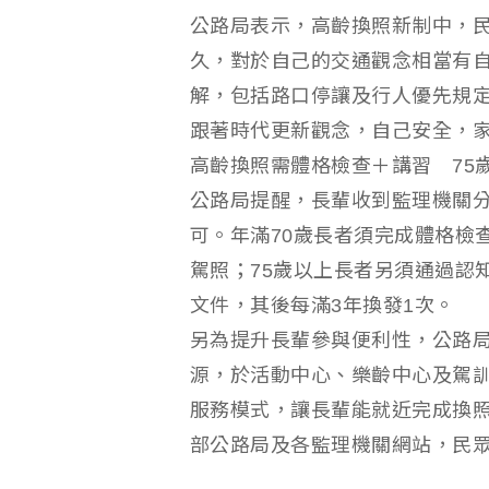
公路局表示，高齡換照新制中，
久，對於自己的交通觀念相當有
解，包括路口停讓及行人優先規
跟著時代更新觀念，自己安全，
高齡換照需體格檢查＋講習 75
公路局提醒，長輩收到監理機關
可。年滿70歲長者須完成體格檢
駕照；75歲以上長者另須通過認
文件，其後每滿3年換發1次。
另為提升長輩參與便利性，公路
源，於活動中心、樂齡中心及駕
服務模式，讓長輩能就近完成換
部公路局及各監理機關網站，民