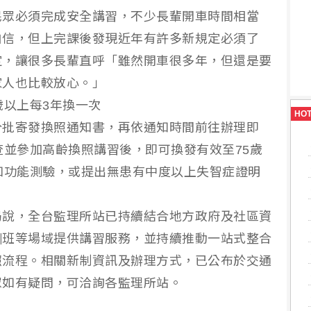
民眾必須完成安全講習，不少長輩開車時間相當
自信，但上完課後發現近年有許多新規定必須了
定，讓很多長輩直呼「雖然開車很多年，但還是要
家人也比較放心。」
歲以上每3年換一次
HO
分批寄發換照通知書，再依通知時間前往辦理即
查並參加高齡換照講習後，即可換發有效至75歲
知功能測驗，或提出無患有中度以上失智症證明
局說，全台監理所站已持續結合地方政府及社區資
訓班等場域提供講習服務，並持續推動一站式整合
照流程。相關新制資訊及辦理方式，已公布於交通
眾如有疑問，可洽詢各監理所站。