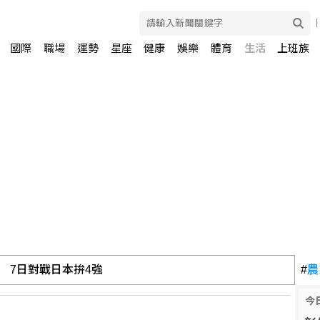
國際
職場
運勢
星座
健康
娛樂
體育
生活
上班族
 7日對戰日本拚4強
#
農
今
龍 林岳平：總是要發揮