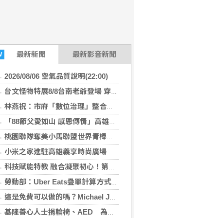
最新
新聞
最新影音新聞
W
2026/08/06 空氣品質說明(22:00)
台文怪物特展8/8台南老爺登場 穿梭在地美饌×聲響迷宮
林燕祝：市府「數位治理」整合落後 請好好加油
「88節父愛如山 感恩傳情」高雄郵局向天下父親表達感謝
桃園聯隊奪美小馬聯盟世界青棒亞軍 張善政接機
小米之家進駐高雄義享時尚廣場 父親節開幕祭三重超狂優惠
科技賦能特教 融合凝聚初心！第十四屆海峽青年薈特教研學營開營
勞動部：Uber Eats疊單計算方式違法 每案可罰2萬
這是免費可以做的嗎？Michael Jackson入夢！蘇震洋獲偶像擁抱,飛吻 驚醒：感受到真實心跳！
基隆善心人士捐輪椅、AED 為仁愛之家增添安全防護