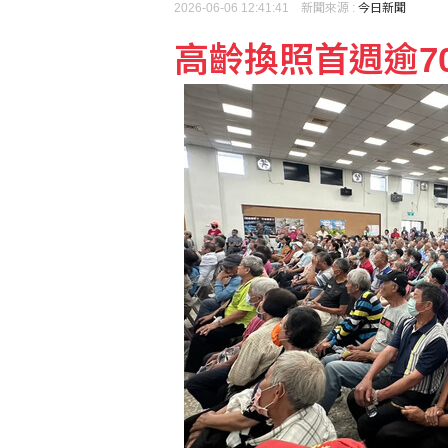
2026-06-06 12:41:41 新聞來源 :
今日新聞
高齡換照首週逾7
3度作客天母奪MVP 
王品實施庫藏股 擬自10