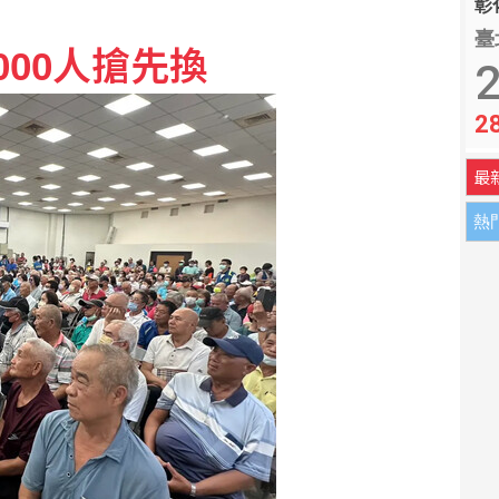
彰化
臺
000人搶先換
陳傑憲開轟擊退雙殺心魔
2
2
日起買回1500張
最
熱