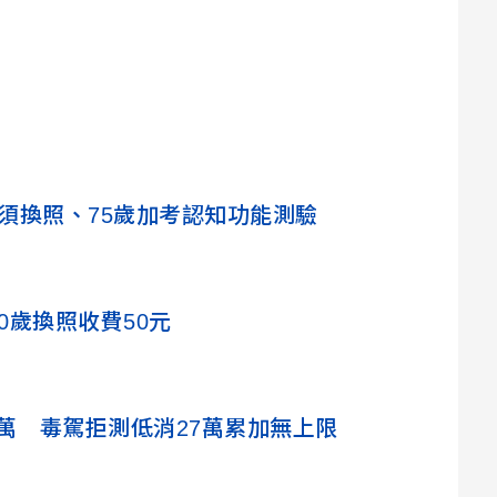
歲須換照、75歲加考認知功能測驗
0歲換照收費50元
萬 毒駕拒測低消27萬累加無上限