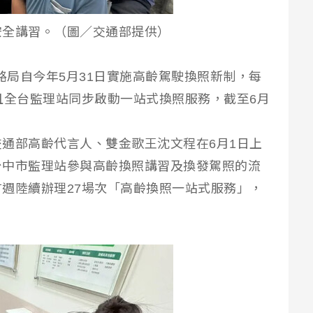
安全講習。（圖／交通部提供）
部公路局自今年5月31日實施高齡駕駛換照新制，每
且全台監理站同步啟動一站式換照服務，截至6月
通部高齡代言人、雙金歌王沈文程在6月1日上
台中市監理站參與高齡換照講習及換發駕照的流
週陸續辦理27場次「高齡換照一站式服務」，