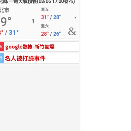
縣 一週天氣預報(08/06 17:00發布)
北市
週五
31°
/
28°
9°
週六
8°
/
31°
28°
/
26°
google熱搜-新竹氣爆
新
名人被打臉事件
門