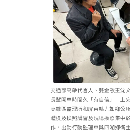
交通部高齡代言人、雙金歌王沈
長輩開車時間久「有自信」 上
高雄區監理所和屏東縣九如鄉公
體檢及換照講習及現場換照集中
作，出動行動監理車與四湖鄉衛