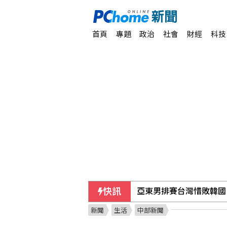
首頁
專題
政治
社會
財經
科技
快訊
亞東男排賽台灣惜敗韓國
新聞
生活
中部新聞
獅隊遭完封後猛攻8分降