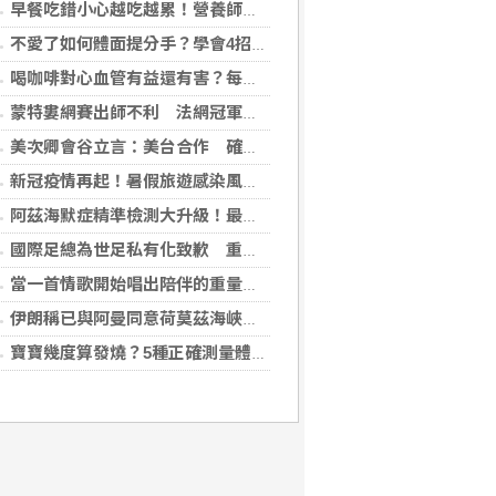
早餐吃錯小心越吃越累！營養師點名3大NG組合：根本「台式安眠藥」
不愛了如何體面提分手？學會4招重新看待分手：道歉、挽留都沒必要
喝咖啡對心血管有益還有害？每日可以喝幾杯咖啡？美心臟協會一次解答
蒙特婁網賽出師不利 法網冠軍茲韋列夫輸荷蘭對手
美次卿會谷立言：美台合作 確保AI關鍵供應鏈安全
新冠疫情再起！暑假旅遊感染風險增 專家教你這樣做好防護
阿茲海默症精準檢測大升級！最新血液生物標記檢測，不再只能靠「猜」
國際足總為世足私有化致歉 重申力挺主席英凡提諾
當一首情歌開始唱出陪伴的重量 《同甘共苦》唱的不只是愛情，更是人生最珍貴的承諾
伊朗稱已與阿曼同意荷莫茲海峽通行航道 海峽重開與否取決美國
寶寶幾度算發燒？5種正確測量體溫的方法：耳溫測量快、額溫快速便利