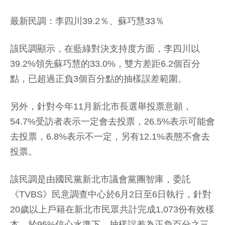
最新民調：李四川39.2％、蘇巧慧33％
該民調顯示，在藍綠對決支持度方面，李四川以
39.2%領先蘇巧慧的33.0%，雙方差距6.2個百分
點，已超過正負3個百分點的抽樣誤差範圍。
另外，針對今年11月新北市長選舉投票意願，
54.7%受訪者表示一定會去投票，26.5%表示可能會
去投票，6.8%表示不一定，另有12.1%表態不會去
投票。
該民調是由國民黨新北市議會黨團智庫，委託
《TVBS》民意調查中心於6月2日至6日執行，針對
20歲以上戶籍在新北市民眾共計完成1,073份有效樣
本，於95%信心水準下，抽樣誤差為正負百分之三