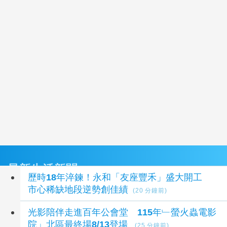
最新生活新聞
歷時18年淬鍊！永和「友座豐禾」盛大開工
市心稀缺地段逆勢創佳績
(20 分鐘前)
光影陪伴走進百年公會堂 115年﹂螢火蟲電影
院」北區最終場8/13登場
(25 分鐘前)