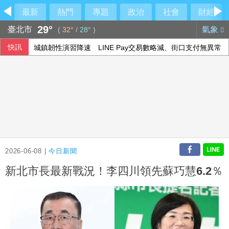
最新
熱門
專題
政治
社會
財經
29°
臺北市
氣象
(
32°
/
28°
)
快訊
城鎮韌性演習降速 LINE Pay交易數略減、街口支付無異常
芬蘭瑞典跨境鐵路恢復通車 接軌歐陸新通道
高溫旺季助攻 統一企業、超商雙雄7月營收齊創高
心疼妻小無處可去！郭哲敏聲請大直豪宅解封 高院裁定：繳2
2026-06-08 |
今日新聞
新北市長最新戰況！李四川領先蘇巧慧6.2％