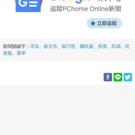
新聞關鍵字：
市長
、
新北市
、
蘇巧慧
、
國民黨
、
投票
、
民調
、
民
進黨
、
選舉