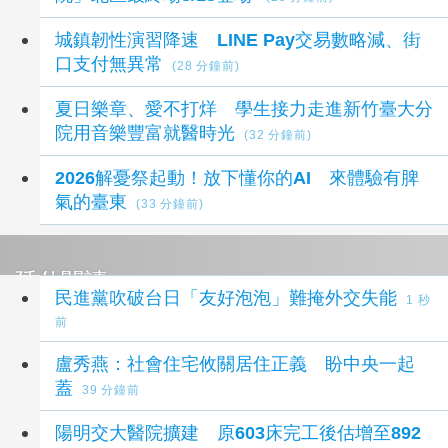
城鎮韌性演習降速 LINE Pay交易數略減、街
口支付無異常
(28 分鐘前)
夏日樂章、愛不打烊 學生接力走進新竹臺大分
院用音樂豐富就醫時光
(32 分鐘前)
2026解憂祭起動！放下懂你的AI 來體驗有脾
氣的臺東
(33 分鐘前)
延伸閱讀
民進黨吹破台日「友好泡泡」難掩外交失能
1 秒
前
盧秀燕：社會住宅攸關居住正義 盼中央一起
蓋
39 分鐘前
陽明交大醫院擴建 原603床完工後估增至892