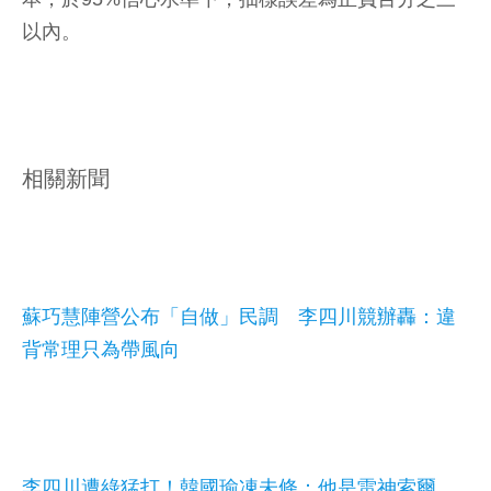
以內。
相關新聞
蘇巧慧陣營公布「自做」民調 李四川競辦轟：違
背常理只為帶風向
李四川遭綠猛打！韓國瑜凍未條：他是雷神索爾、