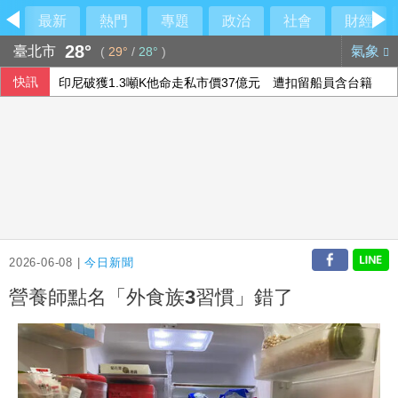
最新
熱門
專題
政治
社會
財經
28°
臺北市
氣象
(
29°
/
28°
)
快訊
印尼破獲1.3噸K他命走私市價37億元 遭扣留船員含台籍
伊朗最高領袖行蹤成謎 國營媒體：總統近期見過他
以總理拒絕美15點加薩計畫 稱哈瑪斯徹底繳械才撤軍
李逸洋批原爆典禮矮化台灣 長崎市稱與去年同無降格
2026-06-08 |
今日新聞
營養師點名「外食族3習慣」錯了