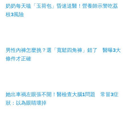
奶奶每天嗑「玉荷包」昏迷送醫！營養師示警吃荔
枝3風險
男性內褲怎麼挑？選「寬鬆四角褲」錯了 醫曝3大
條件才正確
她出車禍左眼張不開！醫檢查大腦1問題 常冒3症
狀：以為眼睛壞掉