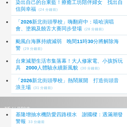
染出自己的台東藍！療癒工坊陪伴婦女 找出自
信與幸福
(24 分鐘前)
「2026新北街頭學校」嗨翻府中：嘻哈演唱
會、塗鴉及饒舌大賽同步登場
(28 分鐘前)
颱風白海豚持續減弱 晚間11時30分將解除海
警
(29 分鐘前)
台東減塑生活市集落幕！大人修家電、小孩拆玩
具 2000人體驗永續新風貌
(30 分鐘前)
「2026新北街頭學校」熱鬧展開 打造街頭音
浪主場
(31 分鐘前)
延伸閱讀
基隆增抽水機防愛四路積水 謝國樑：遇滿潮發
警報
33 分鐘前