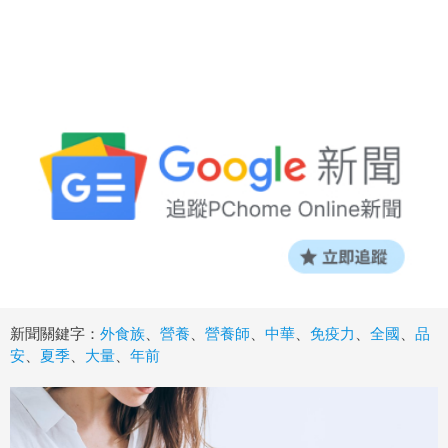
新聞關鍵字：
外食族
、
營養
、
營養師
、
中華
、
免疫力
、
全國
、
品
安
、
夏季
、
大量
、
年前