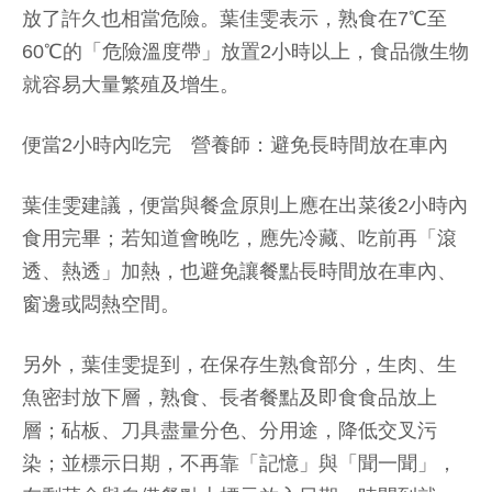
放了許久也相當危險。葉佳雯表示，熟食在7℃至
60℃的「危險溫度帶」放置2小時以上，食品微生物
就容易大量繁殖及增生。
便當2小時內吃完 營養師：避免長時間放在車內
葉佳雯建議，便當與餐盒原則上應在出菜後2小時內
食用完畢；若知道會晚吃，應先冷藏、吃前再「滾
透、熱透」加熱，也避免讓餐點長時間放在車內、
窗邊或悶熱空間。
另外，葉佳雯提到，在保存生熟食部分，生肉、生
魚密封放下層，熟食、長者餐點及即食食品放上
層；砧板、刀具盡量分色、分用途，降低交叉污
染；並標示日期，不再靠「記憶」與「聞一聞」，