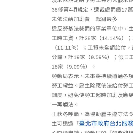
及未依規定給予勞工特別休假未休
38條第4項規定，遭裁處罰鍰17
未依法給加班費 裁罰最多
違反勞基法裁罰的事業單位中，主
工時工資，計28家（14.14％
（11.11％）；工資未全額給付，
分鐘，計19家（9.59％）；假
18家（9.09％）。
勞動局表示，未來將持續透過各
勞工權益。雇主除應依法給付勞
調度，避免使勞工超時加班及應
一再觸法。
王秋冬呼籲，為協助雇主遵守法
臺北市政府台北服
主可透過「