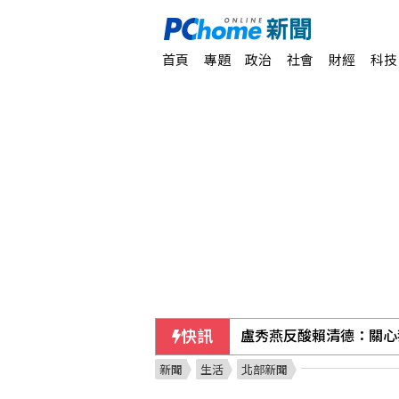
首頁
專題
政治
社會
財經
科技
快訊
盧秀燕反酸賴清德：關心
新聞
生活
北部新聞
流感重症恐惡化，出現「