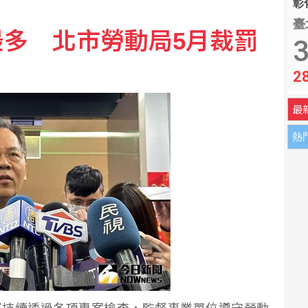
彰化
臺
多 北市勞動局5月裁罰
後市值約2911億元
3
2
 拚MLB台將單季最多安卡關
最
熱