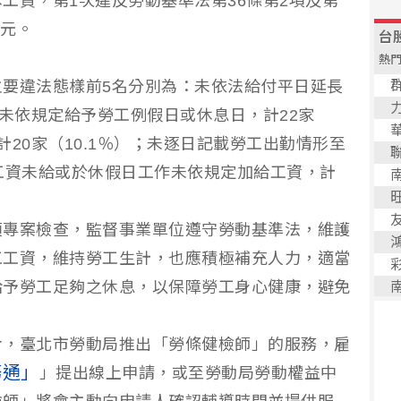
工資，第1次違反勞動基準法第36條第2項及第
萬元。
要違法態樣前5名分別為：未依法給付平日延長
）；未依規定給予勞工例假日或休息日，計22家
計20家（10.1％）；未逐日記載勞工出勤情形至
日工資未給或於休假日工作未依規定加給工資，計
項專案檢查，監督事業單位遵守勞動基準法，維護
工工資，維持勞工生計，也應積極補充人力，適當
給予勞工足夠之休息，以保障勞工身心健康，避免
令，臺北市勞動局推出「勞條健檢師」的服務，雇
務通」
」提出線上申請，或至勞動局勞動權益中