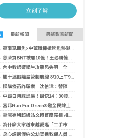
最新
新聞
最新影音新聞
W
臺南虱目魚×中華職棒掀吃魚熱潮！即日全聯滿額優惠再抽棒球好禮
慈濟買BNT被騙10億！王必勝憶陳時中叮嚀
台中教師遭學生攻擊恐失明 全教總倡安全隔離空間
雙十連假離島管制航線 8/10上午9時開放訂票
採購疫苗詐騙案 沈伯洋：替陳時中感到不值
中颱白海豚進逼！最快14：30發海警 1縣市「暴風圈侵襲率」達57%
富邦Run For Green®邀全民線上跑 「邦助」公益夥伴
臺灣專利超級站文博首度亮相 推出免費智財諮詢與專題講座
為什麼大家越來越愛逛「二手市集」？不是因為沒錢
身心調適假納公幼契進教保人員 每學年可請3天