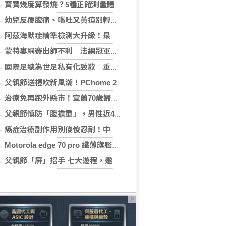
寶寶幾度算發燒？5種正確測量體溫的方法：耳溫測量快、額溫快速便利
幼兒反覆腹痛、嘔吐又黃疸別輕忽 當心罹患罕見先天性膽管囊腫
阿茲海默症精準檢測大升級！最新血液生物標記檢測，不再只能靠「猜」
蒙特婁網賽出師不利 法網冠軍茲韋列夫輸荷蘭對手
國際足總為世足私有化致歉 重申力挺主席英凡提諾
父親節送禮吹新風潮！PChome 24h 購物揭男香 TOP5 與居家健身器材買氣翻倍
治療免再跑外縣市！宜蘭70歲婦心房顫動多年 在地接受電燒治療改善心悸
父親節慎防「腹擔重」，男性近4成有脂肪肝！醫籲：別忘量腰圍、檢視健檢報告
癌症治療副作用別傻傻忍耐！中醫個人化體質調理 助癌友緩解疲憊與不適
Motorola edge 70 pro 纖薄旗艦登場 g37 power 7,000mAh 怪獸級電量同步亮相
父親節「屏」招手 七大遊程，邀您陪爸爸一起過節「趣」！