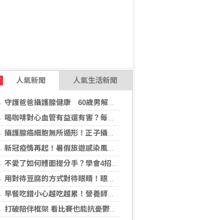
人氣新聞
人氣生活新聞
T
守護爸爸攝護腺健康 60歲男解尿異常 靠PHI檢測及早揪出攝護腺癌
喝咖啡對心血管有益還有害？每日可以喝幾杯咖啡？美心臟協會一次解答
攝護腺癌細胞無所遁形！正子攝影掃描揪出攝護腺癌，精準定位助早期治療
新冠疫情再起！暑假旅遊感染風險增 專家教你這樣做好防護
不愛了如何體面提分手？學會4招重新看待分手：道歉、挽留都沒必要
用對待豆腐的方式對待眼睛！眼科醫揭「4件事」絕不可以對眼睛做
早餐吃錯小心越吃越累！營養師點名3大NG組合：根本「台式安眠藥」
打破陪伴框架 看比賽也能抗憂鬱？日最新研究指出：觀看運動賽事 老年憂鬱症風險降低3成