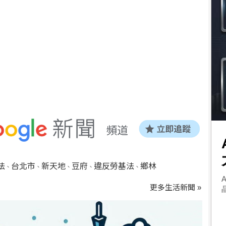
法
台北市
新天地
豆府
違反勞基法
鄉林
、
、
、
、
、
更多生活新聞 »