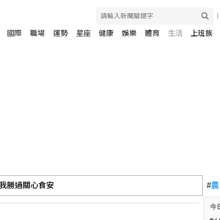
國際
職場
運勢
星座
健康
娛樂
體育
生活
上班族
我勝過關心食安
#
農
今
這些」症狀別再等！醫籲：別因非流感季就掉以輕心