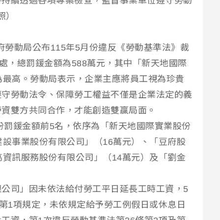
將持續透過各項專案檢查，監督事業單位遵守勞動
照）
政府勞動局公布115年5月份違反《勞動基準法》裁
裁處，總罰鍰金額為588萬元，其中「新天地國際
為最高。勞動局表示，企業主應將員工視為珍貴
遵守勞動法令、保障勞工權益不僅是企業法定的義
勞資雙方共同合作，才能創造雙贏局面。
月份罰鍰金額前5名，依序為「新天地國際實業股份
建設事業股份有限公司」（16萬元）、「豆府股
高資訊服務股份有限公司」（14萬元）及「劉金
公司」因未依法給付勞工平日延長工時工資，5
條第1項規定，未依規定給予勞工例假日或休息日