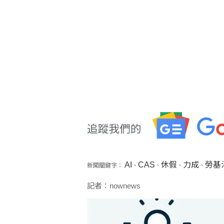
AI
CAS
休假
力成
勞基
新聞關鍵字：
、
、
、
、
記者：nownews