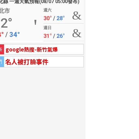
縣 一週天氣預報(08/07 05:00發布)
北市
週六
30°
/
28°
2°
週日
8°
/
34°
31°
/
26°
google熱搜-新竹氣爆
新
名人被打臉事件
門