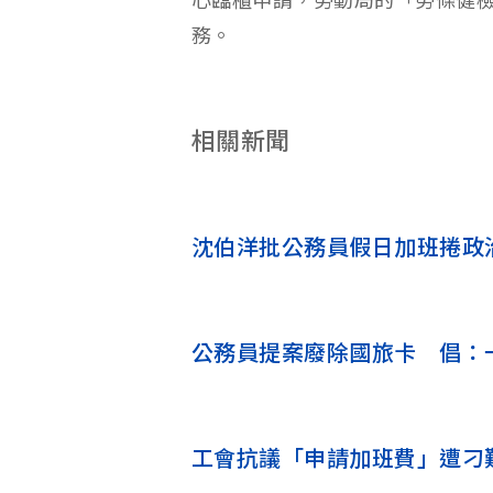
心臨櫃申請，勞動局的「勞條健
務。
相關新聞
沈伯洋批公務員假日加班捲政
公務員提案廢除國旅卡 倡：
工會抗議「申請加班費」遭刁