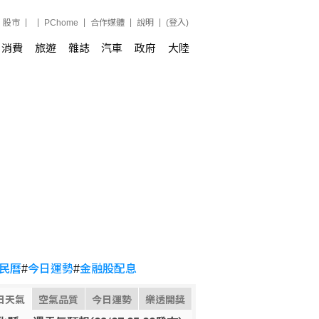
股市
PChome
合作媒體
說明
(登入)
消費
旅遊
雜誌
汽車
政府
大陸
民曆
#
今日運勢
#
金融股配息
日天氣
空氣品質
今日運勢
樂透開獎