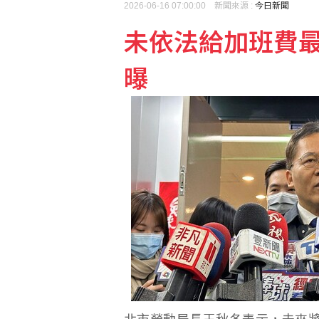
2026-06-16 07:00:00 新聞來源 :
今日新聞
未依法給加班費最
宇樹科技確定發行價 發行
曝
李灝宇替補2打數未敲安