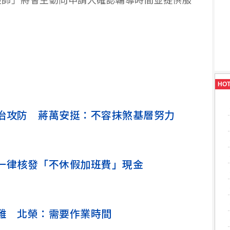
檢師」將會主動向申請人確認輔導時間並提供服
HO
治攻防 蔣萬安挺：不容抹煞基層努力
一律核發「不休假加班費」現金
難 北榮：需要作業時間