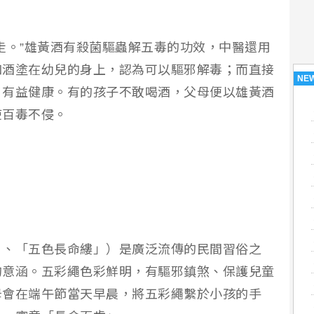
走。”雄黃酒有殺菌驅蟲解五毒的功效，中醫還用
和酒塗在幼兒的身上，認為可以驅邪解毒；而直接
NE
，有益健康。有的孩子不敢喝酒，父母便以雄黃酒
使百毒不侵。
」、「五色長命縷」）是廣泛流傳的民間習俗之
的意涵。五彩繩色彩鮮明，有驅邪鎮煞、保護兒童
母會在端午節當天早晨，將五彩繩繫於小孩的手