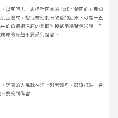
盡，以死明志，表達對國家的忠誠。楚國的人民知
趕到江邊來，想找尋他們所敬愛的屈原，可是一直
水中的魚蝦把屈原的身體吃掉還用粽葉包米飯，作
望屈原的身體不要受到傷害。
盡，楚國的人民就在江上划著龍舟、敲鑼打鼓，希
體不要受到傷害。