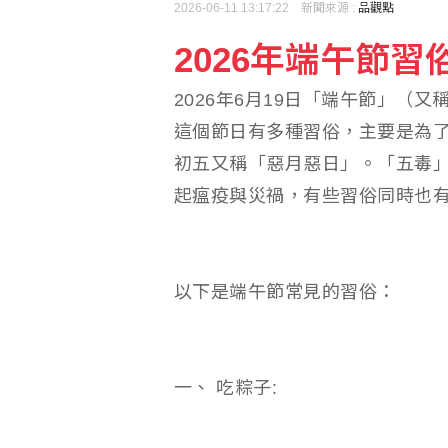
2026-06-11 13:17:22 新聞來源 :
品觀點
2026年端午節習
泰國槍擊案致8死 包括
2026年6月19日「端午節」（
未來帳戶條例送達 政院
這個節日有多種習俗，主要是為
初五又稱「惡月惡日」。「五毒」
起瘟疫與災禍，有些習俗同時也
以下是端午節常見的習俗：
一、 吃粽子: