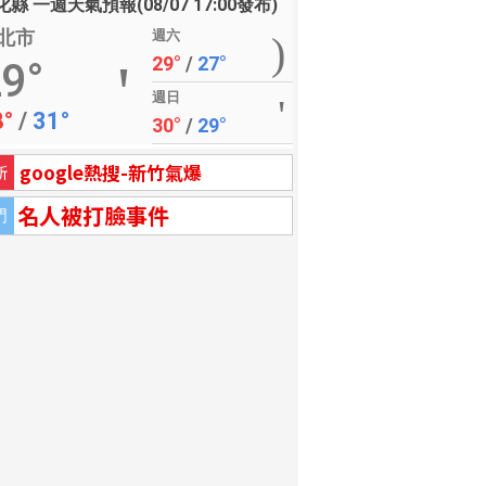
縣 一週天氣預報(08/07 17:00發布)
北市
週六
29°
/
27°
9°
週日
8°
/
31°
30°
/
29°
google熱搜-新竹氣爆
新
名人被打臉事件
門