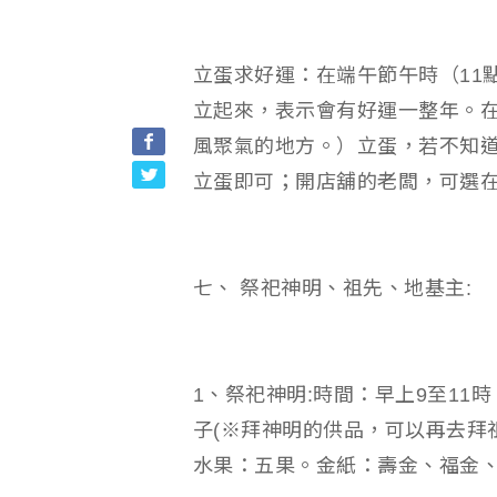
立蛋求好運：在端午節午時（11
立起來，表示會有好運一整年。
風聚氣的地方。）立蛋，若不知
立蛋即可；開店舖的老闆，可選
七、 祭祀神明、祖先、地基主:
1、祭祀神明:時間：早上9至1
子(※拜神明的供品，可以再去拜祖
水果：五果。金紙：壽金、福金