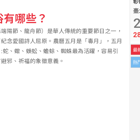
彰化
臺
俗有哪些？
學校2名教師3名職員
2
又稱端陽節、龍舟節）是華人傳統的重要節日之一，
2
：立院侵權將採必要憲政作為
了紀念愛國詩人屈原。農曆五月是「毒月」，五月
最
:蛇、蠍、蜈蚣、蟾蜍、蜘蛛最為活躍，容易引
有避邪、祈福的象徵意義。
熱