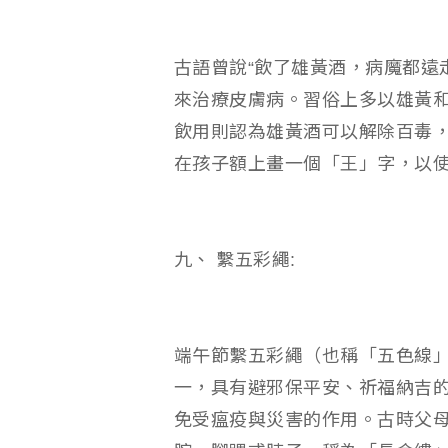
古語曾說“飲了雄黃酒，病魔都遠
來治療皮膚病。習俗上多以雄黃
飲用則認為雄黃酒可以解除百毒
在孩子額上畫一個「王」字，以
九、 繫五彩繩:
端午節繫五彩繩（也稱「五色線
一，具有避邪保平安、祈福納吉
免受瘟疫與災害的作用。古時父