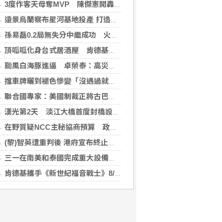
3度作客天母奪MVP 陳傑憲開轟擊退雙殺心魔
遠景烏蘭察布星河基地投產 打造吉瓦級AI基礎設施新模式
孫易磊0.2局無失分中繼成功 火腿擊敗軟銀
頂呱呱化身台式居酒屋 肯德基聯名EVA攻漫迷
颱風白海豚進逼 卓榮泰：高災害潛勢區加強預防性整備
擋車牌曬到褪色慘變「沒遇過就好了」！崔始源親朝聖崩潰喊：記得常換照片
聯合國專家：美國制裁正將古巴推入全面危機
漢光第2天 淡江大橋首度封橋設3防線阻敵直衝中樞
在野質疑NCC主秘協商預算 政院：委員全出缺所致
(黎)智英遭重判後 港府宣布終止壹傳媒調查
三一在南美和泰國完成重大設備交付，全球佈局持續拓展
肯德基攜手《新世紀福音戰士》8/11霸脆覺醒 首度跨界台灣速食品牌！