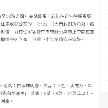
點至13點之間）嘗試豎蛋，若能在正午時將蛋豎
在住家或辦公室的「財位」（大門斜對角角落，藏
道財位，就在住家客廳中央或辦公桌的正中間位置
在櫃檯中間立蛋，可讓下半年業績愈來愈好。
1時。地點：自家神明廳。供品：三牲、酒或茶、粽
先和地基主)。菜飯：6菜、8菜、12菜或以上。
、刈金。