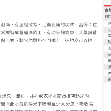
、泡澡，有溫經散寒、活血止痛的功效。菖蒲：在
還常被製成菖蒲酒飲用，有助身體健康。艾草與菖
蟲與邪氣。將它們懸掛在門楣上，被視為可以辟
點在湧泉、瀑布、井裡或家裡水龍頭接存起來的
間將此水置於陽光下曝曬至少30分鐘，吸收陽