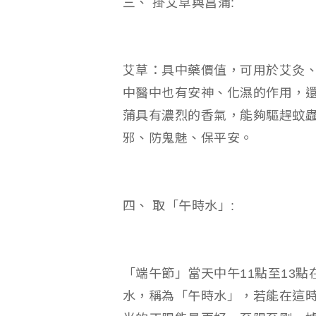
三、 掛艾草與菖蒲:
艾草：具中藥價值，可用於艾灸
中醫中也有安神、化濕的作用，
蒲具有濃烈的香氣，能夠驅趕蚊
邪、防鬼魅、保平安。
四、 取「午時水」:
「端午節」當天中午11點至13
水，稱為「午時水」，若能在這時