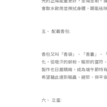
光的正陽能量更好，至陽至剛。
會取水飲用並擦拭身體，期能袪
五、 配戴香包:
香包又叫「香袋」、「香囊」、
化，從吸汗的蚌粉、驅邪的靈符
製作也日趨精緻，成為端午節特
希望藉此達到驅蟲、避邪、保平
六、 立蛋: