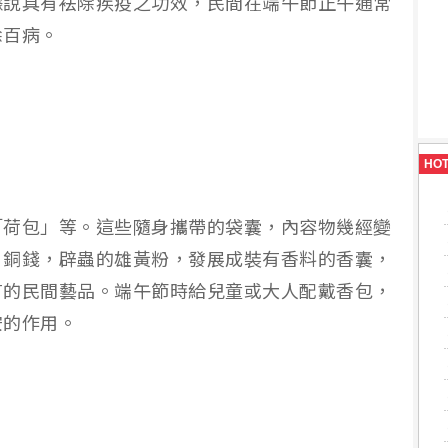
據說具有袪除疾疫之功效，民間在端午節正午通常
除百病。
HO
「荷包」等。這些隨身攜帶的袋囊，內容物幾經變
、銅錢，辟蟲的雄黃粉，發展成裝有香料的香囊，
有的民間藝品。端午節時給兒童或大人配戴香包，
安的作用。