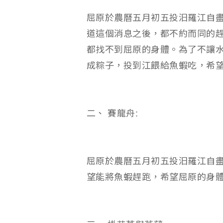
屈原於農曆五月初五投汨羅江自
道這個消息之後，都不約而同的
都找不到屈原的身體。為了不讓
成粽子，投到江餵給魚蝦吃，希
二、 賽龍舟:
屈原於農曆五月初五投汨羅江自
望能將魚蝦趕跑，希望屈原的身