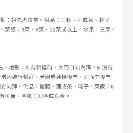
地點：祖先牌位前。供品：三牲、酒或茶、粽子
。菜飯：6菜、8菜、12菜或以上。水果：三果。
右。地點：A.有騎樓時，大門口向內拜。B.沒有
廚房內進行祭拜，若廚房連接後門，則面向後門
方向拜。供品：雞腿、酒或茶、粽子。菜飯：6
可有可無。金紙：刈金或銀金。