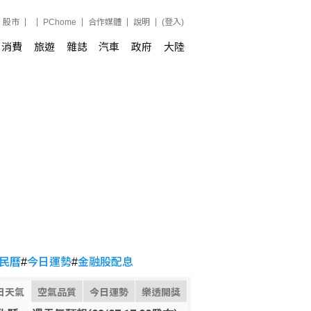
股市
PChome
合作媒體
說明
(登入)
消費
旅遊
雜誌
汽車
政府
大陸
民曆
#
今日運勢
#
金融股配息
日天氣
空氣品質
今日運勢
樂透開獎