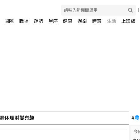
國際
職場
運勢
星座
健康
娛樂
體育
生活
上班族
退休理財變有趣
#
農
今
聯 山區降雨搜救隊紮營尋人