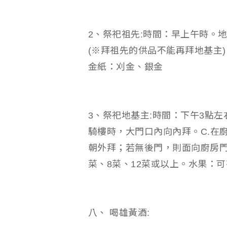
2、祭祀祖先:時間：早上午時。
(※拜祖先的供品不能再拜地基主)
金紙：刈金、銀金
3、祭祀地基主:時間：下午3點左
騎樓時，大門口內向內拜。C.在
朝外拜；若無後門，則面向廚房門
菜、8菜、12菜或以上。水果：
八、 喝雄黃酒: