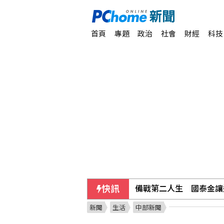
首頁
專題
政治
社會
財經
科技
快訊
備戰第二人生 國泰金讓
新聞
生活
中部新聞
55歲女山友攀八大秀失