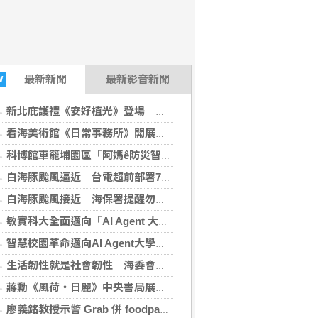
最新
新聞
最新影音新聞
W
新北庇護禮《安好植光》登場 療癒植栽兼具食用巧思
看海美術館《日常事務所》開展 把職場與生活日常變成最好玩的藝術體驗
科博館車籠埔園區「阿媽ê防災智慧」特展 宣導面對災害重要觀念
白海豚颱風逼近 台電超前部署7215人力、3338輛車全台防颱
白海豚颱風接近 海保署提醒勿前往海邊活動 發現海洋廢棄物可透過MDCN通報
敏實科大全面邁向「AI Agent 大學」 每周抽籤即席分享讓數位助手落實日常
智慧校園革命邁向AI Agent大學 敏實科大打造多模型協作「數位校務團隊」
生活韌性就是社會韌性 海委會親子日結合防空演習
蔣勳《風荷・日麗》中央書局展出 詩畫交織一場東方生命美學
廖義銘教授示警 Grab 併 foodpanda 恐衝擊市場競爭 外送聯盟：專法上路16天就爆爭議