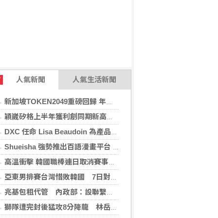
人氣新聞
人氣生活新聞
T
新加坡TOKEN2049重磅回歸 年度行業頂級盛會再度啟幕
穎崴矽格上半年獲利創同期新高 AI先進製程需求帶動
DXC 任命 Lisa Beaudoin 為產品總監，以加速產品導向型增長
Shueisha 強勢推出百語漫畫平台 MANGA MILLION 大舉進軍全球市場
高溫衝擊 韓國職棒連日取消賽事、11日起晚間7時開打
亞東男排賽台灣惜敗韓國 7日對戰日本拚4強
兆基包租代管 內政部：設聯繫諮詢窗口統一受理
獅隊遭完封後猛攻8分降龍 林岳平：總是要發揮