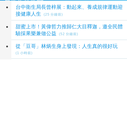
最新生活新聞
台中衛生局長曾梓展：動起來、養成規律運動迎
接健康人生
(25 分鐘前)
甜蜜上市！黃偉哲力推歸仁大目釋迦，邀全民體
驗採果樂兼做公益
(52 分鐘前)
從「豆哥」林炳生身上發現：人生真的很好玩
(1 小時前)
藝術派對北藝中心登場 20團隊表演預熱台北
藝穗節
(1 小時前)
颱風白海豚肆虐！旅客遇返台班機取消 達人勸
「這件事要先做」
(1 小時前)
延伸閱讀
突破傳統送禮框架！香港精品烘焙「望月」登台
四週年 獻上「台灣獨家」中秋月兔禮盒
2 小時前