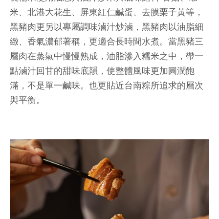
米、北港大花生、屏東紅仁鹹蛋、去膜栗子黃等，
黑豬肉更另以專屬調味滷汁炒滷，黑豬肉以油脂細
緻、香氣濃郁著稱，更適合長時間水煮。當黑豬三
層肉在蒸氣中慢慢熟成，油脂滲入糯米之中，帶一
點滷汁回甘的甜味底韻，使整體風味更加圓潤飽
滿，不是單一鹹味。也更貼近台南粽所追求的層次
與平衡。