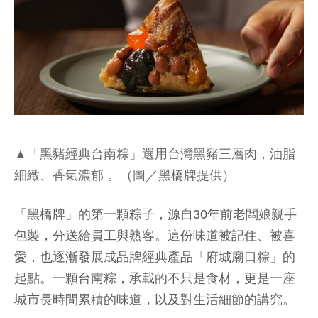
▲「黑豬經典台南粽」選用台灣黑豬三層肉，油脂
細緻、香氣濃郁 。（圖／黑橋牌提供）
「黑橋牌」的第一顆粽子，源自30年前老闆娘親手
包製，分送給員工與熟客。這份味道被記住、被喜
愛，也逐漸發展成品牌經典產品「府城廟口粽」的
起點。一顆台南粽，承載的不只是食材，更是一座
城市長時間累積的味道，以及對生活細節的講究。