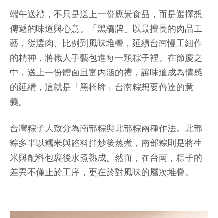
端午送禮，不只是送上一份應景食品，而是選擇想
傳遞的味道與心意。「黑橋牌」以最擅長的肉品工
藝，從選肉、比例到風味堆疊，延續台南慢工細作
的精神，將職人手藝包進每一顆粽子裡。在節慶之
中，送上一份體面且富內涵的禮，讓味道成為情感
的延續，這就是「黑橋牌」台南粽想要傳達的意
義。
台灣粽子大致分為南部粽與北部粽兩種作法。北部
粽多半以糯米與餡料拌炒後蒸煮，南部粽則是將生
米與配料包裹後水煮熟成。然而，在台南，粽子的
差異不僅止於工序，更在於對風味的層次堆疊。