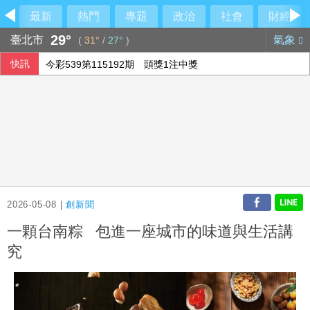
最新
熱門
專題
政治
社會
財經
29°
臺北市
氣象
(
31°
/
27°
)
快訊
今彩539第115192期 頭獎1注中獎
俄軍空襲烏克蘭首都基輔及周邊區域 造成4人喪命
2026-05-08 |
創新聞
一顆台南粽 包進一座城市的味道與生活講
究