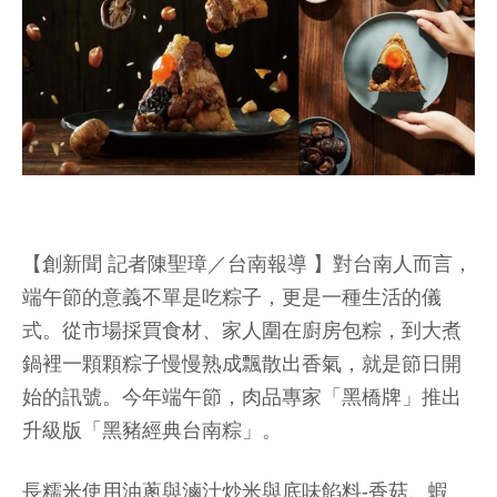
【創新聞 記者陳聖璋／台南報導 】對台南人而言，
端午節的意義不單是吃粽子，更是一種生活的儀
式。從市場採買食材、家人圍在廚房包粽，到大煮
鍋裡一顆顆粽子慢慢熟成飄散出香氣，就是節日開
始的訊號。今年端午節，肉品專家「黑橋牌」推出
升級版「黑豬經典台南粽」。
長糯米使用油蔥與滷汁炒米與底味餡料-香菇、蝦