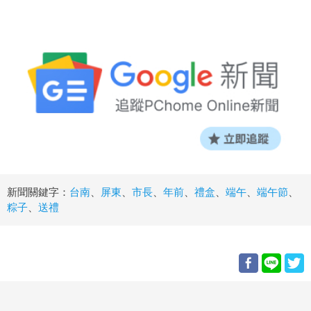
新聞關鍵字：
台南
、
屏東
、
市長
、
年前
、
禮盒
、
端午
、
端午節
、
粽子
、
送禮