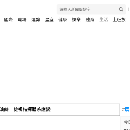
國際
職場
運勢
星座
健康
娛樂
體育
生活
上班族
 川普厲責赫格塞斯
#
農
今
川曝辦公室的關公像是「侯友宜親傳」