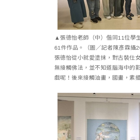
▲張德怡老師（中）偕同11位學
61件作品。（圖／記者陳彥霖攝2026
張德怡從小就愛塗抹，對古裝仕
無接觸佛法，並不知道腦海中的
戲呢！後來接觸油畫，國畫，素