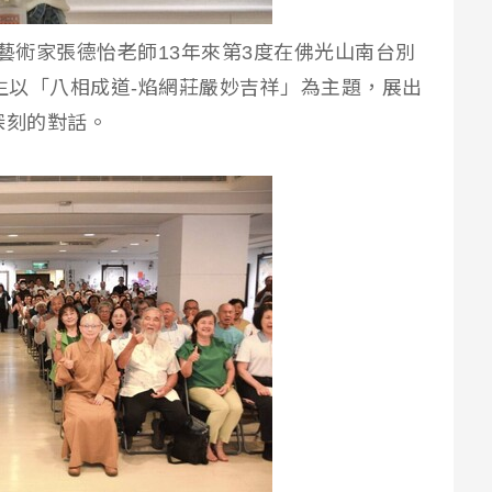
】藝術家張德怡老師13年來第3度在佛光山南台別
學生以「八相成道-焰網莊嚴妙吉祥」為主題，展出
深刻的對話。