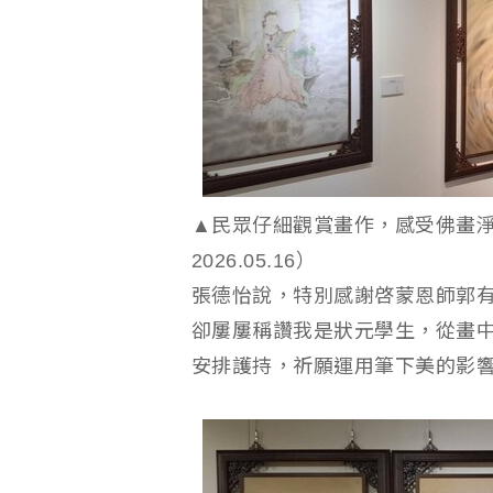
▲民眾仔細觀賞畫作，感受佛畫
2026.05.16）
張德怡說，特別感謝啓蒙恩師郭
卻屢屢稱讚我是狀元學生，從畫
安排護持，祈願運用筆下美的影