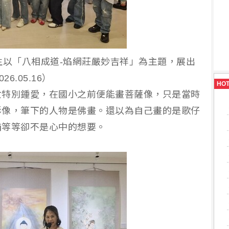
生以「八相成道-焰網莊嚴妙吉祥」為主題，展出
.05.16）
HO
女特別鍾愛，在國小之前便能畫菩薩像，只是當時
影像，筆下的人物是佛畫。還以為自己畫的是歌仔
描等等卻不是心中的想要。