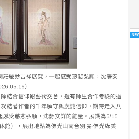
NE
網莊嚴妙吉祥展覽，一起感受慈悲弘願，沈靜安
.05.16）
，除結合信仰跟藝術交會，還有師生合作考驗的過
，凝結著作者的千年願守與虔誠信仰，期待走入八
感受慈悲弘願，沈靜安詳的能量。展期為5/15-
週一休館），展出地點為佛光山南台別院-佛光緣美