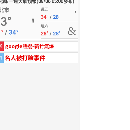
縣 一週天氣預報(08/06 05:00發布)
北市
週五
34°
/
28°
3°
週六
1°
/
34°
28°
/
28°
google熱搜-新竹氣爆
新
名人被打臉事件
門