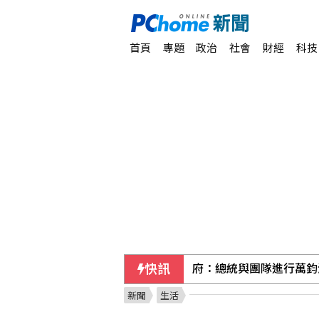
首頁
專題
政治
社會
財經
科技
快訊
華郵：不滿被瞞彈藥告罄
新聞
生活
今是關聖帝君聖誕 李四