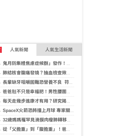
人氣新聞
人氣生活新聞
T
鬼月防集體焦慮症候群」發作！醫揭：安度民俗月2大「認知調適」對策
肺結核會腹痛發燒？抽血檢查揪潛伏感染對症下藥
長輩缺牙咀嚼困難恐營養不良 符合「這二身分」可申請假牙補助
爸爸肚不只是幸福肥！男性腰圍逾90公分 醫籲留意脂肪肝風險
每天走幾步進康才有用？研究揭：5000步即可降低37%死亡風險
SpaceX火箭恐將撞上月球 專家關注衝擊後果
32歲媽媽罹罕見滑膜肉瘤肺轉移！立體定位精準放療SBRT，控制轉移病灶
從「父擔重」到「腹擔重」！爸爸肚恐暗藏中年男性健康危機