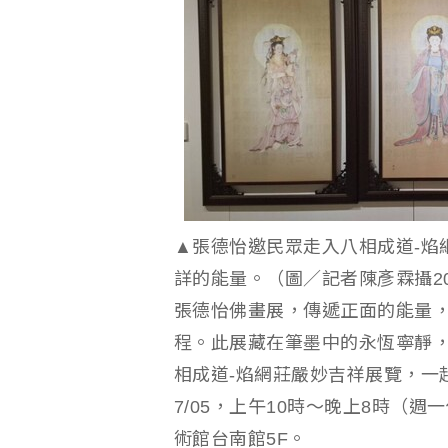
▲張德怡邀民眾走入八相成道-焰
詳的能量。（圖／記者陳彥霖攝2026
張德怡佛畫展，傳遞正面的能量
程。此展藏在筆墨中的永恆寧靜
相成道-焰網莊嚴妙吉祥展覽，一起
7/05，上午10時～晚上8時（
術館台南館5F。