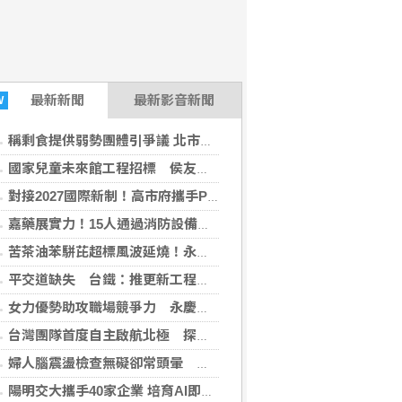
最新
新聞
最新影音新聞
W
稱剩食提供弱勢團體引爭議 北市教育局：無規劃
國家兒童未來館工程招標 侯友宜：新北市重要地標
對接2027國際新制！高市府攜手PRI辦NADCAP化學製程培訓 助攻企業搶攻全球航太商機
嘉藥展實力！15人通過消防設備人員國家考試
苦茶油苯駢芘超標風波延燒！永豐餘還原合作始末：遠赴阿里山查核仍遭騙
平交道缺失 台鐵：推更新工程裝監視器、緊急按鈕
女力優勢助攻職場競爭力 永慶房屋提供升遷發展與自我實現新可能
台灣團隊首度自主啟航北極 探極端氣候、海洋環流
婦人腦震盪檢查無礙卻常頭暈 搭配中醫調理獲改善
陽明交大攜手40家企業 培育AI即戰力