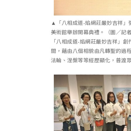
▲「八相成道-焰網莊嚴妙吉祥」
美術館舉辦開幕典禮。（圖／記者陳彥
「八相成道-焰網莊嚴妙吉祥」創
間，藉由八個相貌由凡轉聖的過
法輪、涅槃等等經歷顯化，普渡