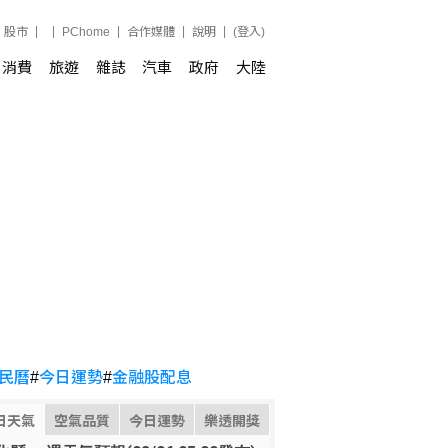
股市
PChome
合作媒體
說明
(登入)
消費
旅遊
雜誌
汽車
政府
大陸
民曆
#
今日運勢
#
金融股配息
日天氣
空氣品質
今日運勢
樂透開獎