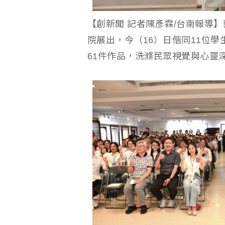
【創新聞 記者陳彥霖/台南報導
院展出，今（16）日偕同11位
61件作品，洗滌民眾視覺與心靈