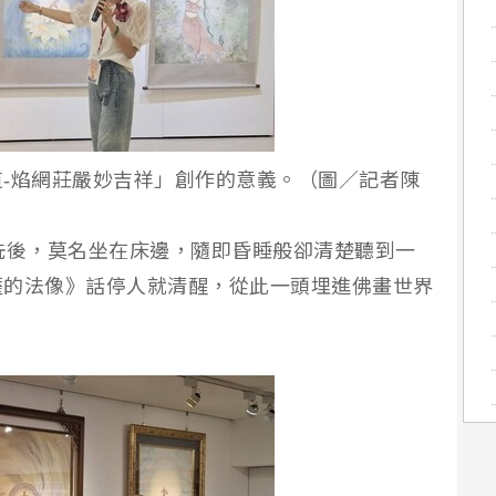
-焰網莊嚴妙吉祥」創作的意義。（圖／記者陳
洗後，莫名坐在床邊，隨即昏睡般卻清楚聽到一
薩的法像》話停人就清醒，從此一頭埋進佛畫世界