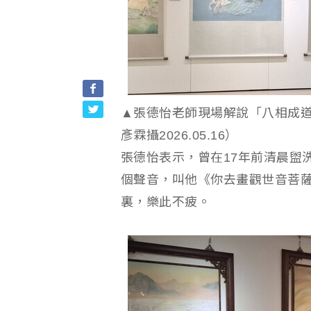
▲張德怡老師現場解說「八相成道
彥霖攝2026.05.16）
張德怡表示，曾在17年前清晨盥
個聲音，叫他《你去畫觀世音菩
裏，樂此不疲。