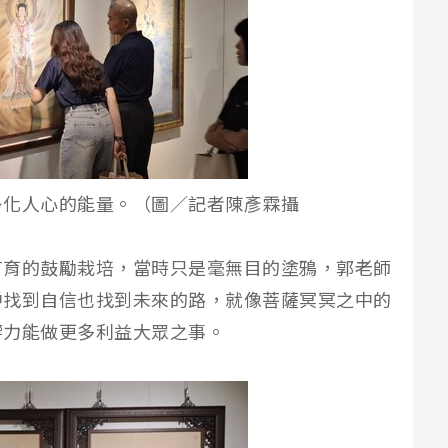
淨化人心的能量。（圖／記者陳彥霖攝
有育的鼓勵栽培，當時只是毫無目的塗鴉，郭老師
中找到自信也找到未來的路，就像菩薩冥冥之中的
響力能做更多利益大眾之事。