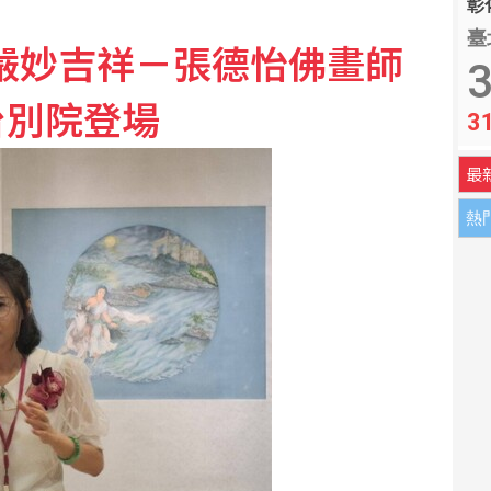
彰化
臺
嚴妙吉祥－張德怡佛畫師
韓國瑜笑虧陳清龍
3
台別院登場
3
演練 檢視指揮體系應變
最
熱