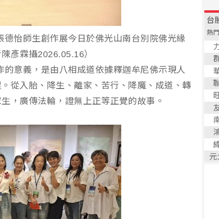
張德怡師生創作展今日於佛光山南台別院佛光緣
霖攝2026.05.16）
作的意義，是由八相成道依據釋迦牟尼佛示現人
程。從入胎、降生、離家、苦行、降魔、成道、轉
眾生，廣傳法輪，證無上正等正覺的故事。