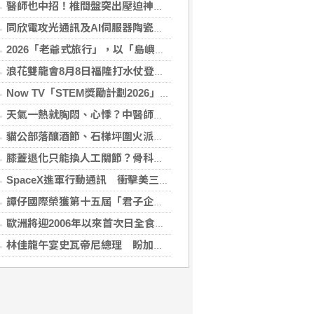
醫師也中招！椎間盤突出壓迫神經 微創內視鏡手術助重返正常生活
同欣電攻光通訊及AI伺服器陶瓷基板 明年業績看佳
2026「老爺式旅行」，以「島嶼的弦外之音」為題 帶旅人開箱歌劇院後台、探訪地下舞廳年代及體驗民歌
浪花雙龍會8月8日福隆打水仗登場 尚有免費名額快報名，還可抽住宿券！
Now TV「STEM獎勵計劃2026」正式開始｜獲長隆度假區全力支持 推出《主題樂園有趣科學大探索》第二季及「長隆小科學家大獎」
天氣一熱就胸悶、心悸？中醫師提醒：高溫讓心臟負擔大增，別輕忽身體警訊
貓公部落釀酒節、石梯坪圍火派對 分別在中秋與國慶連假登場
膝蓋退化只能換人工關節？骨科醫師解析「退化性關節炎」治療評估
SpaceX進軍行動通訊 衝擊美三大電信巨頭
譚仔國際榮獲第十五屆「君子企業獎」 卓越ESG及營商表現備受肯定
歐洲將迎2006年以來首次日全食 觀測資訊一次看
林佳龍午宴史瓦帝尼總理 盼加強各領域雙邊合作