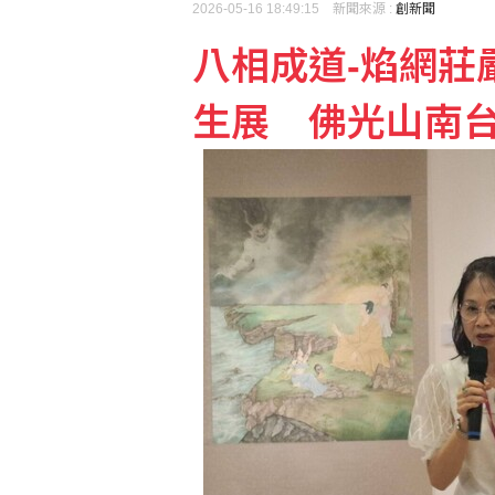
2026-05-16 18:49:15 新聞來源 :
創新聞
八相成道-焰網莊
白委妥協仍堅持凍預算！
生展 佛光山南
府：總統與團隊進行萬鈞