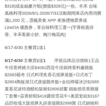
$318)或金絲麥片蝦(價值$328元)一份。丰禾 台味
風格料理2026/6/1-2026/7/31活動期間來店內用消費
滿1,200 元，憑瘋美食 APP 來換禮物票券或
LineOA 優惠券，享台味料理三選一(芋香粉蒸排
骨、丰禾客家小炒、梅汁梅花肉)
6/17-6/30 主餐買1送1
6/17-6/30 主餐買1送1
序號品牌品項價格1王品
牛排香烤豬大排$4082西堤牛排焗烤香料嫩雞飯
$2683藝奇 日式料理炙香石燒豚釜飯+日式布丁
$2804陶板屋日式唐揚雞丼飯+金桔檸檬冰沙$2885
夏慕尼波特酒醋松阪豬$2806就饗 鐵板燒塔香雞腿
丁套餐+蒜香鮮蝦$416醬燒雪花牛+蔥蛋套組$3167
品田牧場大阪燒豚丸拚唐揚雞$2998聚 日式鍋物和