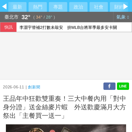
最新
熱門
專題
政治
社會
財經
32°
臺北市
氣象
(
34°
/
28°
)
快訊
李灝宇替補2打數未敲安 拚MLB台將單季最多安卡關
盧秀燕反酸賴清德：關心我勝過關心食安
川普與科技業關係惹議 AI代理失控後遭兩黨共同批評
美伊戰爭僵局傷選情 川普尋解套分析一次看
2026-06-11 |
創新聞
王品年中狂歡雙重奏！三大中餐內用「對中
身分證」送金絲麥片蝦 外送歡慶滿月大方
祭出「主餐買一送一」