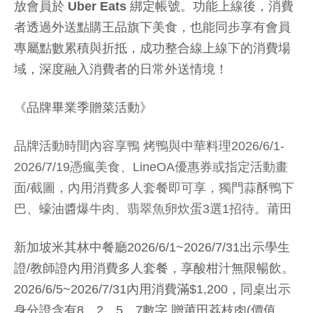
放會員於 Uber Eats 綁定帳號
。功能上線後，消費
者透過外送點購王品旗下美食，也能同步享有會員
專屬點數累積與折抵，成功整合線上線下的消費場
域，深度融入消費者的日常外送情境！
《品牌畢業季贈菜活動》
品牌活動時間內容享鴨 烤鴨與中華料理2026/6/1-
2026/7/19憑瘋美食、LineOA優惠券或指定活動畫
面/截圖，內用消費多人套餐即可享，獨門蒜酥鴨下
巴、蠔油醬爆牛肉、翡翠魚卵炊蛋3選1招待。莆田
新加坡米其林中餐廳2026/6/1~2026/7/31出示學生
證/教師證內用消費多人套餐，享酸柑汁無限暢飲。
2026/6/5~2026/7/31內用消費滿$1,200，同桌出示
身分證含有8、2、5、7數字,贈莆田荔枝肉(價值