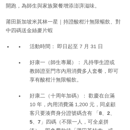
開跑，為師生與家族聚餐增添澎湃滋味。
莆田新加坡米其林一星｜持證酸柑汁無限暢飲、對
中四碼送金絲麥片蝦
活動時間：
即日起至 7 月 31 日
好康一（師生專屬）：
凡持學生證或
教師證至門市內用消費多人套餐，即可
享有酸柑汁無限暢飲。
好康二（十周年加碼）：
歡慶在台滿
10 年，內用消費滿 1,200 元，同桌顧
客只要湊齊身分證號碼含有
「8、2、
5、7」四碼
（不限一人，可全桌拼