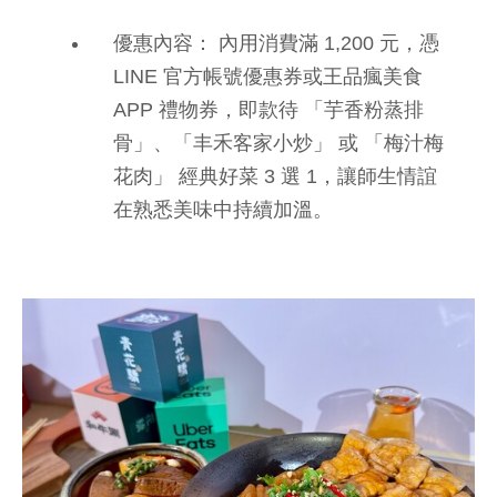
優惠內容：
內用消費滿 1,200 元，憑
LINE 官方帳號優惠券或王品瘋美食
APP 禮物券，即款待
「芋香粉蒸排
骨」
、
「丰禾客家小炒」
或
「梅汁梅
花肉」
經典好菜 3 選 1，讓師生情誼
在熟悉美味中持續加溫。