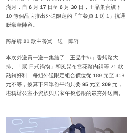
滿月，自
6 月 17 日至 6 月 30 日
，王品集合旗下
10 餘個品牌推出外送限定的「主餐買 1 送 1」抗通
膨豪華陣容。
跨品牌 21 款主餐買一送一陣容
本次外送買一送一集結了「王品牛排」香烤豬大
排、「聚 日式鍋物」和風昆布雪花豬肉鍋等 21 款
熱銷好料，每組外送限定組合價位從 189 元至 418
元不等，
換算下來單份平均只要 95 元至 209 元
，
堪稱辦公室小資族與居家午餐必跟的最夯外送團。