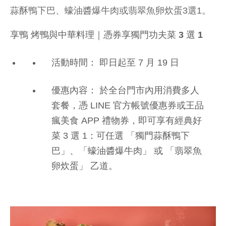
蒜酥鴨下巴、蠔油醬爆牛肉或翡翠魚卵炊蛋3選1。
享鴨 烤鴨與中華料理｜憑券享獨門功夫菜 3 選 1
活動時間：
即日起至 7 月 19 日
優惠內容：
於全台門市內用消費多人
套餐，憑 LINE 官方帳號優惠券或王品
瘋美食 APP 禮物券，即可享有經典好
菜 3 選 1：可任選
「獨門蒜酥鴨下
巴」
、
「蠔油醬爆牛肉」
或
「翡翠魚
卵炊蛋」
乙道。