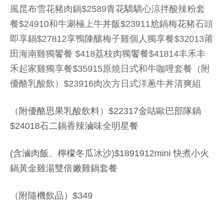
風昆布雪花豬肉鍋$2589青花驕驕心涼拌酸辣粉套
餐$24910和牛涮極上牛丼飯$23911尬鍋梅花豬石頭
即享鍋$27812享鴨陳釀梅子雞個人獨享餐$32013莆
田海南雞獨饗餐 $418荔枝肉獨饗餐$41814丰禾丰
禾起家雞獨享餐$35915原燒日式和牛咖哩套餐（附
優酪乳酸飲）$23916肉次方日式洋蔥牛丼清爽組
（附優酪思果乳酸飲料）$22317金咕歐巴部隊鍋
$24018石二鍋香辣滷味全明星餐
(含滷肉飯、檸檬冬瓜冰沙)$1891912mini 快煮小火
鍋黃金雞湯雙倍嫩雞鍋套餐
（附隨機飲品）$349