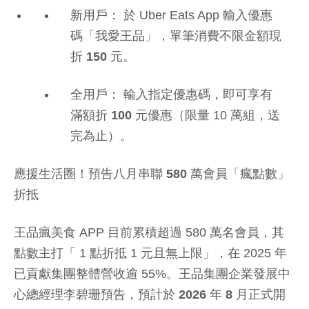
新用戶：
於 Uber Eats App 輸入優惠
碼「我愛王品」，單筆消費
不限金額現
折 150 元
。
全用戶：
輸入指定優惠碼，即可享有
滿額折 100 元
優惠（限量 10 萬組，送
完為止）。
應援生活圈！預告八月串聯 580 萬會員「瘋點數」
折抵
王品瘋美食 APP 目前累積超過 580 萬名會員，其
點數主打「 1 點折抵 1 元且無上限」，在 2025 年
已貢獻集團整體營收逾 55%。王品集團企業發展中
心總經理李碧珊預告，
預計於 2026 年 8 月正式開