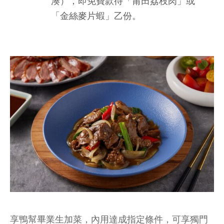
湊），即免費款待「莆田荔枝肉」或
「金絲麥片蝦」乙份。
享鴨幫畢業生加菜，內用達成指定條件，可享獨門