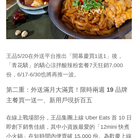
王品5/20在外送平台推出「開幕慶買1送1」後，
「青花驕」的驕心涼拌酸辣粉套餐7天狂銷7,000
份，6/17-6/30也將再推一波。
第二重：外送滿月大滿貫！限時兩週 19 品牌
主餐買一送一、新用戶現折百五
在線上戰場部分，王品集團上線 Uber Eats 首 10 日
即創下銷售佳績，其中小資族最愛的「12mini 快煮
小火鍋」在短時間內便賣破 15,000 份。為歡慶上線