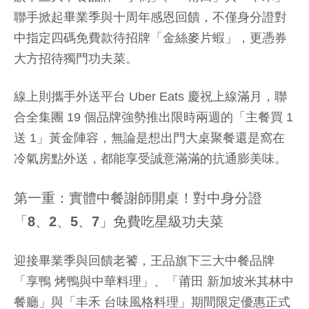
聯手掀起畢業季與十周年感恩回饋，不僅身分證對
中指定四碼免費款待招牌「金絲麥片蝦」，更憑券
大方招待獨門功夫菜。
線上則攜手外送平台 Uber Eats 慶祝上線滿月，聯
合全集團 19 個品牌強勢推出限時兩週的「主餐買 1
送 1」黃金陣容，無論是想出門大桌聚餐還是窩在
冷氣房點外送，都能享受誠意滿滿的抗通膨美味。
第一重：實體中餐謝師開桌！對中身分證
「8、2、5、7」免費吃星級功夫菜
迎接畢業季與回饋老饕，王品旗下三大中餐品牌
「享鴨 烤鴨與中華料理」、「莆田 新加坡米其林中
餐廳」與「丰禾 台味風格料理」期間限定優惠正式