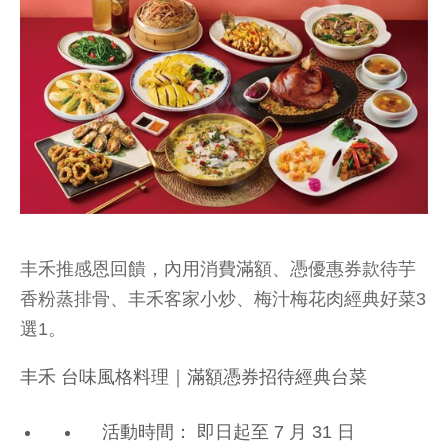
丰禾推感恩回饋，內用消費滿額、憑優惠券款待芋
香粉蒸排骨、丰禾客家小炒、梅汁梅花肉經典好菜3
選1。
丰禾 台味風格料理｜滿額憑券招待經典台菜
活動時間：
即日起至 7 月 31 日