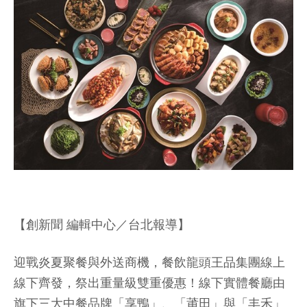
【創新聞 編輯中心／台北報導】
迎戰炎夏聚餐與外送商機，餐飲龍頭王品集團線上
線下齊發，祭出重量級雙重優惠！線下實體餐廳由
旗下三大中餐品牌「享鴨」、「莆田」與「丰禾」