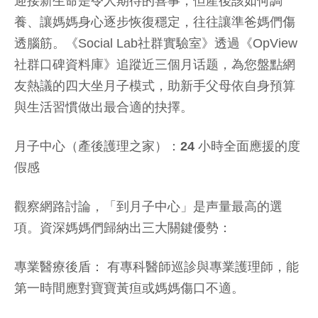
迎接新生命是令人期待的喜事，但產後該如何調
養、讓媽媽身心逐步恢復穩定，往往讓準爸媽們傷
透腦筋。《Social Lab社群實驗室》透過《OpView
社群口碑資料庫》追蹤近三個月话题，為您盤點網
友熱議的四大坐月子模式，助新手父母依自身預算
與生活習慣做出最合適的抉擇。
月子中心（產後護理之家）：24 小時全面應援的度
假感
觀察網路討論，「到月子中心」是声量最高的選
項。資深媽媽們歸納出三大關鍵優勢：
專業醫療後盾：
有專科醫師巡診與專業護理師，能
第一時間應對寶寶黃疸或媽媽傷口不適。