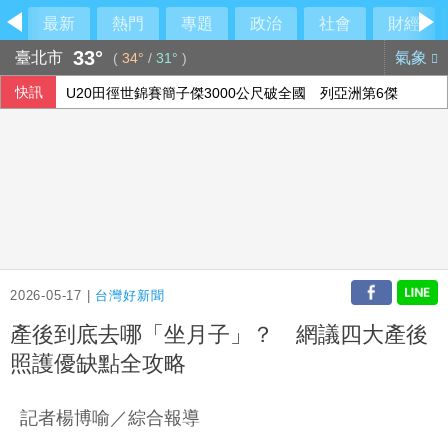
最新
熱門
專題
政治
社會
財經
33°
臺北市
氣象
(
34°
/
31°
)
快訊
U20田徑世錦賽簡子傑3000公尺破全國 列亞洲第6傑
跨性別參賽議題延燒 NBA前球星宣布參加WNBA選秀
白海豚暴風圈逼到家門口 今入夜風雨轉強、明最接近台灣
兄弟戰力受損 張志豪、許基宏開刀賽季報銷
2026-05-17 |
台灣好新聞
產後到底去哪「坐月子」？ 網議四大產後
照護優缺點全攻略
記者楊博喻／綜合報導