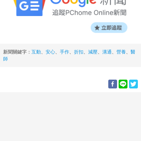
新聞關鍵字：
互動
、
安心
、
手作
、
折扣
、
減壓
、
溝通
、
營養
、
醫
師