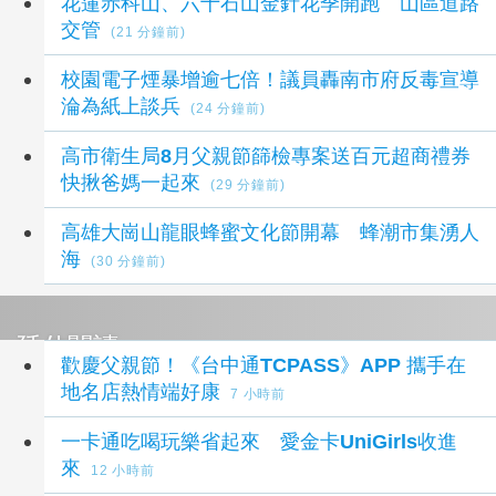
花蓮赤科山、六十石山金針花季開跑 山區道路
交管
(21 分鐘前)
校園電子煙暴增逾七倍！議員轟南市府反毒宣導
淪為紙上談兵
(24 分鐘前)
高市衛生局8月父親節篩檢專案送百元超商禮券
快揪爸媽一起來
(29 分鐘前)
高雄大崗山龍眼蜂蜜文化節開幕 蜂潮市集湧人
海
(30 分鐘前)
延伸閱讀
歡慶父親節！《台中通TCPASS》APP 攜手在
地名店熱情端好康
7 小時前
一卡通吃喝玩樂省起來 愛金卡UniGirls收進
來
12 小時前