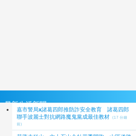
最新生活新聞
嘉市警局x諸葛四郎推防詐安全教育 諸葛四郎
聯手波麗士對抗網路魔鬼黨成最佳教材
(17 分鐘
前)