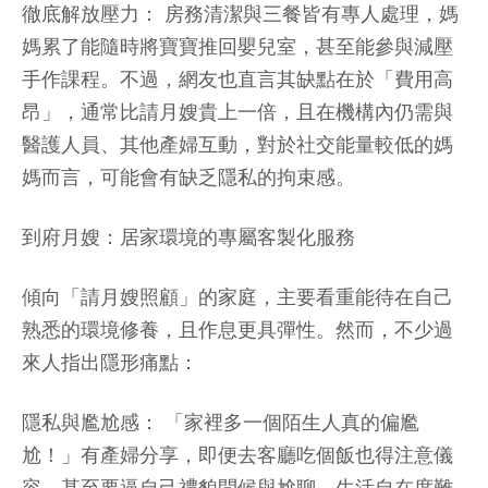
徹底解放壓力：
房務清潔與三餐皆有專人處理，媽
媽累了能隨時將寶寶推回嬰兒室，甚至能參與減壓
手作課程。不過，網友也直言其缺點在於「費用高
昂」，通常比請月嫂貴上一倍，且在機構內仍需與
醫護人員、其他產婦互動，對於社交能量較低的媽
媽而言，可能會有缺乏隱私的拘束感。
到府月嫂：居家環境的專屬客製化服務
傾向「請月嫂照顧」的家庭，主要看重能待在自己
熟悉的環境修養，且作息更具彈性。然而，不少過
來人指出隱形痛點：
隱私與尷尬感：
「家裡多一個陌生人真的偏尷
尬！」有產婦分享，即便去客廳吃個飯也得注意儀