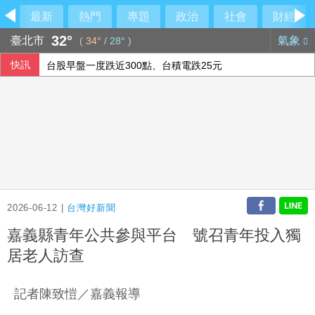
最新
熱門
專題
政治
社會
財經
32°
臺北市
氣象
(
34°
/
28°
)
快訊
台股早盤一度跌近300點、台積電跌25元
侯友宜交棒一尊關公給李四川 背後故事曝光
東發號慘被出征「塗掉簽名」 沈伯洋贊成
台股早盤跌逾500點 權值股漲跌互見
2026-06-12 |
台灣好新聞
嘉義縣青年公共參與平台 號召青年投入獨
居老人訪查
記者陳致愷／嘉義報導