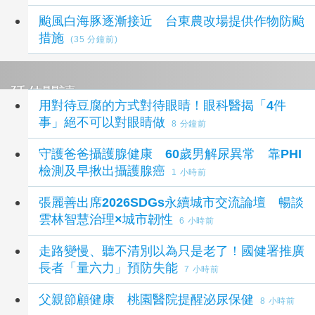
颱風白海豚逐漸接近 台東農改場提供作物防颱
措施
(35 分鐘前)
延伸閱讀
用對待豆腐的方式對待眼睛！眼科醫揭「4件
事」絕不可以對眼睛做
8 分鐘前
守護爸爸攝護腺健康 60歲男解尿異常 靠PHI
檢測及早揪出攝護腺癌
1 小時前
張麗善出席2026SDGs永續城市交流論壇 暢談
雲林智慧治理×城市韌性
6 小時前
走路變慢、聽不清別以為只是老了！國健署推廣
長者「量六力」預防失能
7 小時前
父親節顧健康 桃園醫院提醒泌尿保健
8 小時前