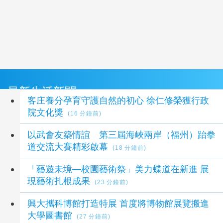
最新生活新聞
客庄養分孕育守護自然的初心 徐仁修榮獲行政
院文化獎
(16 分鐘前)
以武會友築情誼 第三屆海峽兩岸（福州）跆拳
道交流大賽精彩啟幕
(18 分鐘前)
「藝遊未境—校園藝術祭」美力蝶道在新進 展
現藝術扎根成果
(23 分鐘前)
興大攜科博館打造特展 首度將博物館展覽搬進
大學圖書館
(27 分鐘前)