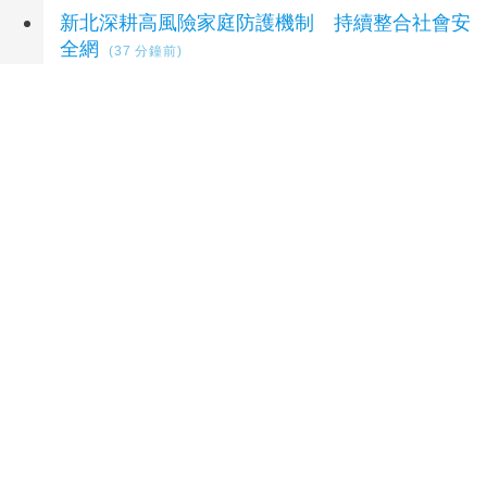
新北深耕高風險家庭防護機制 持續整合社會安
全網
(37 分鐘前)
新北舉辦「高風險家庭整合型安全網研討會」
以四大議題串聯各局處，精進全齡服務
(39 分鐘
前)
延伸閱讀
天天手麻、半夜痛醒？醫示警腕隧道症候群 女
性發生率最高增10倍
30 分鐘前
嘉縣舉辦國中小學生無人機競賽 展現學習成果
30 分鐘前
偷拍案沒影片 網紅律師喊都提告 法界：須具
備侵權要件
46 分鐘前
AI晶片競賽白熱化 超微收購加拿大新創公司
1