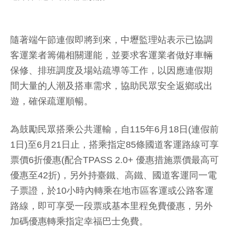
隨著端午節連假即將到來，中壢監理站表示已協調
客運業者籌備相關運能，並要求客運業者做好車輛
保修、排班調度及場站疏導等工作，以因應連假期
間大量的人潮及搭車需求，協助民眾安全返鄉或出
遊，確保疏運順暢。
為鼓勵民眾搭乘公共運輸，自115年6月18日(連假前
1日)至6月21日止，搭乘指定85條國道客運路線可享
票價6折優惠(配合TPASS 2.0+ 優惠措施票價最高可
優惠至42折)，另外持臺鐵、高鐵、國道客運同一電
子票證，於10小時內轉乘在地市區客運或公路客運
路線，即可享受一段票或基本里程免費優惠，另外
加碼優惠轉乘指定幸福巴士免費。