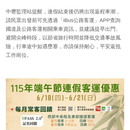
中壢監理站提醒，連假結束後仍將出現返程車潮，
請民眾出發前可先透過「iBus公路客運」APP查詢
國道及公路客運相關乘車資訊，並建議提早出門、
避開尖峰時段，以節省旅行時間並降低交通事故風
險，行車途中如遇壅塞，亦請保持耐心，平安返抵
工作崗位。