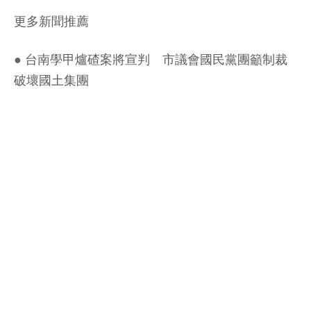
更多新聞推薦
●
台南學甲爐碴案將宣判 市議會國民黨團籲制裁
破壞國土集團