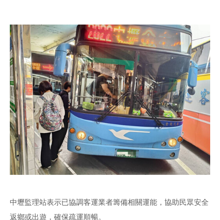
中壢監理站表示已協調客運業者籌備相關運能，協助民眾安全
返鄉或出遊，確保疏運順暢。