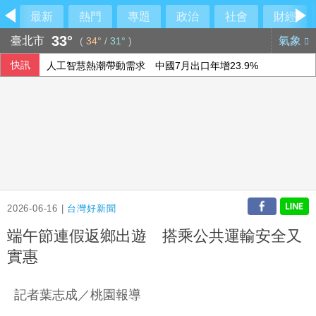
最新
熱門
專題
政治
社會
財經
33°
臺北市
氣象
(
34°
/
31°
)
快訊
人工智慧熱潮帶動需求 中國7月出口年增23.9%
阿根廷私有財產法引民怨 數千人抗議與警方爆發衝突
「六都電競 x 傳說對決城市賽」桃園站本周日開戰 職業選手、
國際足總撤私有化提案非洲相挺 歐洲仍不滿持續抵制
2026-06-16 |
台灣好新聞
端午節連假返鄉出遊 搭乘公共運輸安全又
實惠
記者葉志成／桃園報導