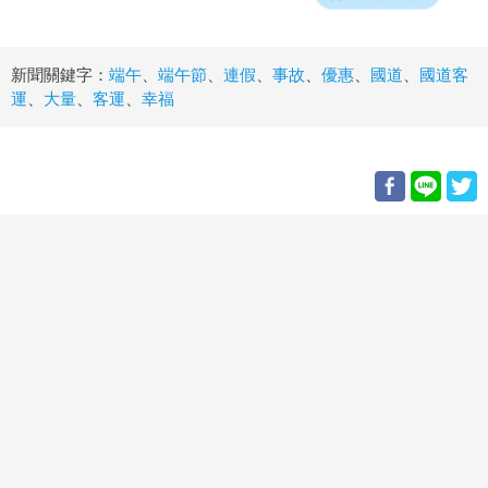
新聞關鍵字：
端午
、
端午節
、
連假
、
事故
、
優惠
、
國道
、
國道客
運
、
大量
、
客運
、
幸福