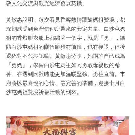
教文化交流與觀光經濟發展契機。
黃敏惠說明，每次看見香客熱情跟隨媽祖贊境，都
深刻感受到台灣信仰所帶來的安定力量。白沙屯媽
祖的香燈腳衣服上都繡著一個字，就是「勇」，跟
隨白沙屯媽祖的隊伍腳步有前進，也有後退，但後
退絕對不代表認輸。黃敏惠分享，她期許自己成為
「勇媽」，學習白沙屯媽祖如同勇敢母親般的精
神，在遇到困難時能更加溫暖堅強、勇往直前。市
府將以最喜悅的心情、最完善的準備，迎接十月白
沙屯媽祖贊境祈福活動的到來。