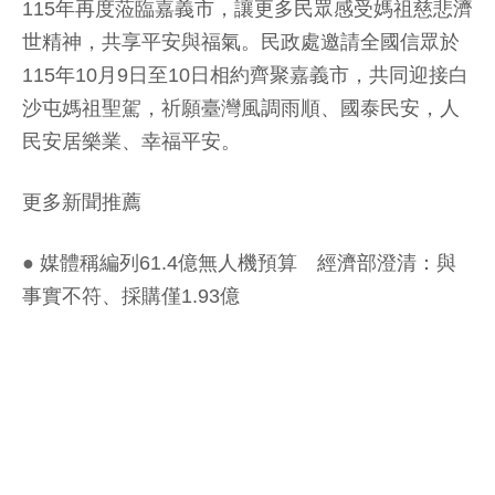
115年再度蒞臨嘉義市，讓更多民眾感受媽祖慈悲濟
世精神，共享平安與福氣。民政處邀請全國信眾於
115年10月9日至10日相約齊聚嘉義市，共同迎接白
沙屯媽祖聖駕，祈願臺灣風調雨順、國泰民安，人
民安居樂業、幸福平安。
更多新聞推薦
●
媒體稱編列61.4億無人機預算 經濟部澄清：與
事實不符、採購僅1.93億