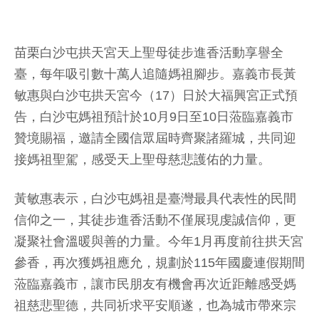
苗栗白沙屯拱天宮天上聖母徒步進香活動享譽全
臺，每年吸引數十萬人追隨媽祖腳步。嘉義市長黃
敏惠與白沙屯拱天宮今（17）日於大福興宮正式預
告，白沙屯媽祖預計於10月9日至10日蒞臨嘉義市
贊境賜福，邀請全國信眾屆時齊聚諸羅城，共同迎
接媽祖聖駕，感受天上聖母慈悲護佑的力量。
黃敏惠表示，白沙屯媽祖是臺灣最具代表性的民間
信仰之一，其徒步進香活動不僅展現虔誠信仰，更
凝聚社會溫暖與善的力量。今年1月再度前往拱天宮
參香，再次獲媽祖應允，規劃於115年國慶連假期間
蒞臨嘉義市，讓市民朋友有機會再次近距離感受媽
祖慈悲聖德，共同祈求平安順遂，也為城市帶來宗