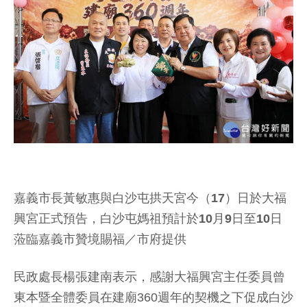
嘉義市長黃敏惠與白沙屯拱天宮今（17）日於大福
興宮正式預告，白沙屯媽祖預計於10月9日至10日
蒞臨嘉義市贊境賜福／市府提供
民政處長楊張建南表示，感謝大福興宮主任委員曾
東本暨全體委員在建廟360週年的契機之下促成白沙