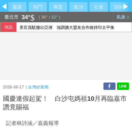
最新
熱門
專題
政治
社會
財經
34°
臺北市
氣象
(
36°
/
32°
)
快訊
美官員駁撤出亞洲 強調擴大盟友合作維持印太平衡
路透：熱浪衝擊歐洲經濟和旅遊業 加劇食品通膨
神鬼都是蔣萬安？名醫狠吐槽：跳針的背稿機
美戰爭部次長：美盼夥伴加強國防 以實力建構和平
2026-06-17 |
台灣好新聞
國慶連假起駕！ 白沙屯媽祖10月再臨嘉市
讚竟賜福
記者林詩涵／嘉義報導