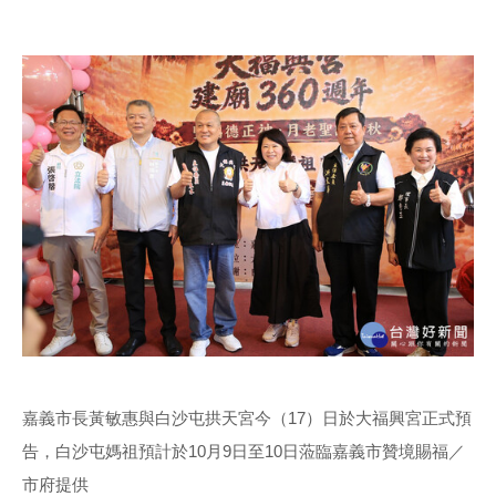
嘉義市長黃敏惠與白沙屯拱天宮今（17）日於大福興宮正式預
告，白沙屯媽祖預計於10月9日至10日蒞臨嘉義市贊境賜福／
市府提供