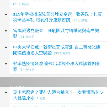
(21 分鐘前)
115年幸福桃園兒童羽球夏令營 張善政：扎實
羽球基本功 培養終身運動習慣
(27 分鐘前)
當馬戲遇見臺東 圓劇團以竹構鞦韆與南島樂
聲
(31 分鐘前)
中央大學石虎一號衛星完成實測 自主研發光纖
陀螺儀通過太空驗證
(33 分鐘前)
登革熱疫情延燒 臺東出現境外移入確診首例個
案
(34 分鐘前)
延伸閱讀
瑪卡怎麼選？哪些人適合補充？一次看懂瑪卡 5
大挑選原則
1 秒前