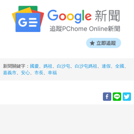
新聞關鍵字：
國慶
、
媽祖
、
白沙屯
、
白沙屯媽祖
、
連假
、
全國
、
嘉義市
、
安心
、
市長
、
幸福