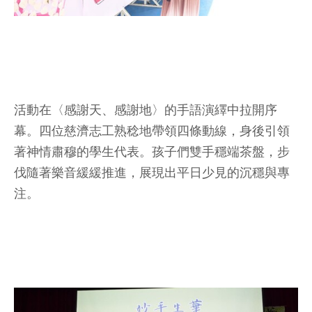
活動在〈感謝天、感謝地〉的手語演繹中拉開序
幕。四位慈濟志工熟稔地帶領四條動線，身後引領
著神情肅穆的學生代表。孩子們雙手穩端茶盤，步
伐隨著樂音緩緩推進，展現出平日少見的沉穩與專
注。