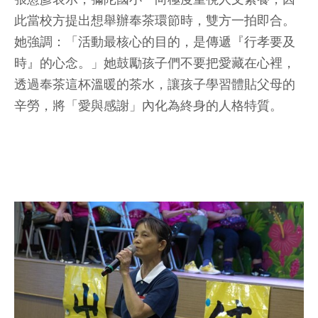
此當校方提出想舉辦奉茶環節時，雙方一拍即合。
她強調：「活動最核心的目的，是傳遞『行孝要及
時』的心念。」她鼓勵孩子們不要把愛藏在心裡，
透過奉茶這杯溫暖的茶水，讓孩子學習體貼父母的
辛勞，將「愛與感謝」內化為終身的人格特質。