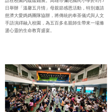
話在校園內緩緩鋪展。高雄市彌陀國民小學於5月7
日舉辦「溫馨五月情」母親節感恩活動，特別邀請
慈濟大愛媽媽團隊協辦，將傳統的奉茶儀式與人文
手語演繹融入校園，為五百多名親師生帶來一場滌
盪心靈的生命教育盛宴。