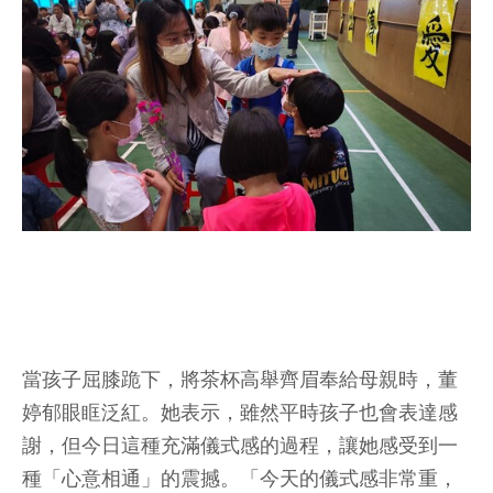
當孩子屈膝跪下，將茶杯高舉齊眉奉給母親時，董
婷郁眼眶泛紅。她表示，雖然平時孩子也會表達感
謝，但今日這種充滿儀式感的過程，讓她感受到一
種「心意相通」的震撼。「今天的儀式感非常重，