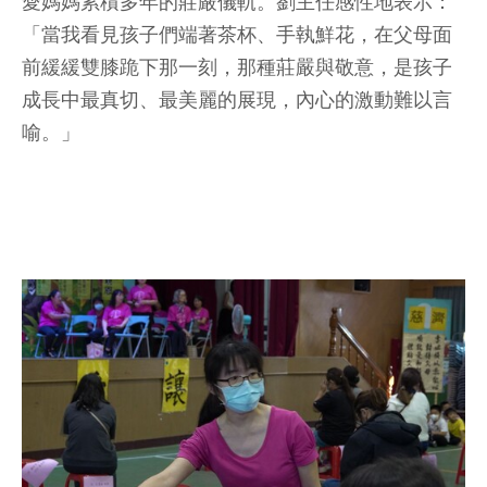
愛媽媽累積多年的莊嚴儀軌。劉主任感性地表示：
「當我看見孩子們端著茶杯、手執鮮花，在父母面
前緩緩雙膝跪下那一刻，那種莊嚴與敬意，是孩子
成長中最真切、最美麗的展現，內心的激動難以言
喻。」