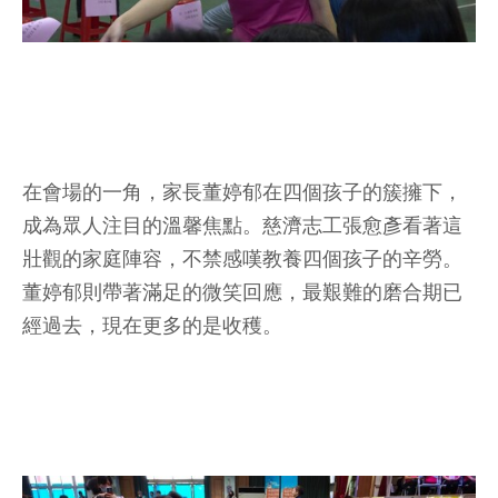
在會場的一角，家長董婷郁在四個孩子的簇擁下，
成為眾人注目的溫馨焦點。慈濟志工張愈彥看著這
壯觀的家庭陣容，不禁感嘆教養四個孩子的辛勞。
董婷郁則帶著滿足的微笑回應，最艱難的磨合期已
經過去，現在更多的是收穫。