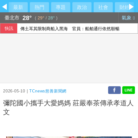
最新
熱門
專題
政治
社會
財經
28°
臺北市
氣象
(
29°
/
28°
)
快訊
傳土耳其限制商船入黑海 官員：船舶通行依然順暢
伊朗最高領袖行蹤成謎 國營媒體：總統近期見過他
澤倫斯基：最多5萬名北韓軍人將部署至俄羅斯
印尼破獲1.3噸K他命走私市價37億元 遭扣留船員含台籍
2026-05-10 |
TCnews慈善新聞網
彌陀國小攜手大愛媽媽 莊嚴奉茶傳承孝道人
文