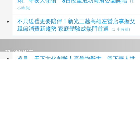
翔、守夜人領銜 8日改至成功海濱公園開唱
(1
小時前)
不只送禮更要陪伴！新光三越高雄左營店掌握父
親節消費新趨勢 家庭體驗成熱門首選
(1 小時前)
延伸閱讀
遠見、天下文化創辦人高希均辭世 留下華人世
界珍貴思想遺產
2 小時前
才賦自由： 打造選擇權，實踐屬於你的成就樣
貌
3 小時前
戰火在窗前：白宮記者直擊美以伊三國衝突，透
視世界大變局
3 小時前
攔截胰臟癌：破解癌王無聲警報，及早攔截沉默
殺手
3 小時前