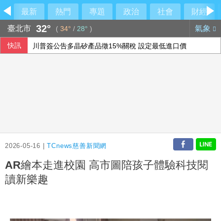
最新
熱門
專題
政治
社會
財經
32°
臺北市
氣象
(
34°
/
28°
)
快訊
川普簽公告多晶矽產品徵15%關稅 設定最低進口價
楊德昌影展布魯塞爾登場 藉大師作品探索台灣文化
美伊達協議重開荷莫茲海峽？ 川普：可能很快有結果
美禁止關鍵礦物廢料外流 力拚回收產業與供應鏈自主
2026-05-16 |
TCnews慈善新聞網
AR繪本走進校園 高市圖陪孩子體驗科技閱
讀新樂趣