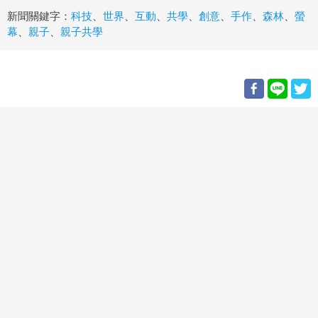
新聞關鍵字：
科技
、
世界
、
互動
、
共學
、
創意
、
手作
、
森林
、
螢
幕
、
親子
、
親子共學