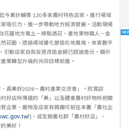
迄今累計輔導 120多家農村特色店家，進行場域
店家吸引力，進一步帶動地方經濟發展。活動現場
NE
自花蓮地方風土－綠點酒莊、產地果物職人－金
天然莊園，透過場域優化營造在地風格，來客數平
，引動店家自我投資改造金額已超過億元，顯示
村產業轉型升級的共同目標前進。
．真美好2026－農村產業交流會」，欣賞認
農村好店所傳遞的「美」以及體會農村好物所把關
優質企業、選物及店家有興趣可前往本署「農社企
dswc.gov.tw/
)，或至臉書社群「農村好店」、
村的美好！