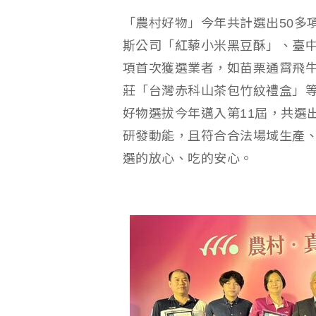
「農村好物」今年共計選出50多
斯公司「紅藜小米黑豆酥」、臺中
項首次獲選業者，如苗栗通霄飛
莊「台灣赤科山茶包竹紋禮盒」
好物選拔今年邁入第11屆，共選
研發動能，且符合合法場域生產
選的放心、吃的安心。