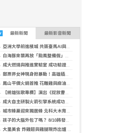
最新
新聞
最新影音新聞
W
亞洲大學前進檳城 共築臺馬AI與半導體人才培育平台
白海豚來襲再放「颱風整備假」？蔣萬安鬆口
成大燃燒與推進實驗室 成功驗證自主研製火箭引擎系統
郵票界女神現身掀暴動！高雄插畫家Rose簽名會8月8日登場
鳳山平價火鍋首推 花雕雞與麻油雞湯底通通有
【統雄弦歌專欄】演出《捉放曹》中絕不重要、但不會被忘的角色…（章台柳）
成大自主研製火箭引擎系統成功驗證
城市蜂巢迎來獨居蜂 北科大木育成果化身真實生態棲地
孩子的大腦外包了嗎？ 8/10將發表全台首份親師生對照大調查！
大里美食 炸雞翅與雞腿現炸出爐 學生最愛平價選擇