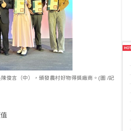
HO
陳俊言（中），頒發農村好物得獎廠商。(圖 /記
價值