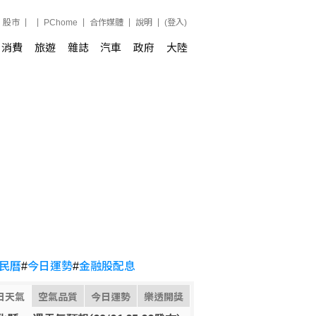
股市
PChome
合作媒體
說明
(登入)
消費
旅遊
雜誌
汽車
政府
大陸
民曆
#
今日運勢
#
金融股配息
日天氣
空氣品質
今日運勢
樂透開獎