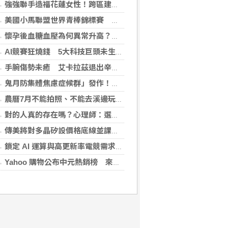
強強聯手造福花蓮女性！跨區建立生殖照護模式，備孕無後顧之憂
美國小馬聯盟世界青棒錦標賽 台灣隊奪亞軍
懷孕後血糖血壓為何異常升高？醫揭原因 規律產檢安心掌握孕期變化
AI競賽狂燒錢 5大科技巨頭未生效租金飆逾35兆元
手腕傷勢未癒 艾卡拉茲退出辛辛那提大師賽
鬼月防集體焦慮症候群」發作！醫揭：安度民俗月2大「認知調適」對策
農曆7月不能拍照、不能去溪邊玩？小心過度焦慮引發「鬼月症候群」
對的人真的存在嗎？心理師：選對的人只占30%，剩下70%靠「這件事」
傳美將對多晶矽設價格底線並課關稅 劍指中國供應鏈
鎖定 AI 運算與高更新率電競需求 技嘉 AORUS P1600W 電源供應器、宏碁 Nitro XV272U Z2 螢幕登場
Yahoo 購物公布中元熱銷榜 來一客蟬聯泡麵冠軍、紙紮吹科技風