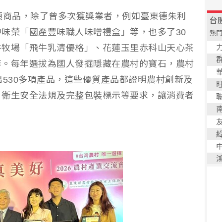
項商品，除了曾多次獲獎業者，例如臺東德朱利
味榮「國產豐味職人味噌禮盒」等，也多了30
牛牧場「飛牛乳清優格」、花蓮玉里赤科山天心茶
等。每年選拔為國人發掘隱藏在農村的寶石，農村
出530多項產品，這些優質產品都證明農村創新及
、衛生安全法規及完整包裝標示等要求，讓消費者