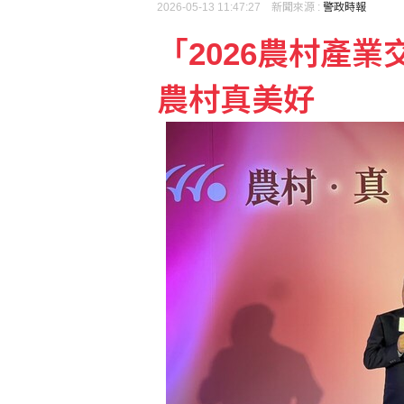
2026-05-13 11:47:27 新聞來源 :
警政時報
「2026農村產
新冠疫情再起！暑假旅遊
農村真美好
NEO發表AI記憶體新技