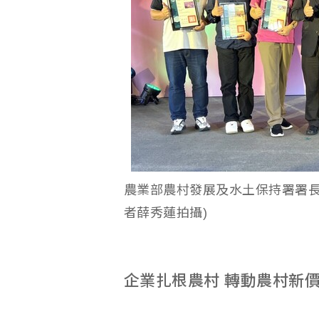
農業部農村發展及水土保持署署長
者薛秀蓮拍攝)
企業扎根農村 轉動農村新