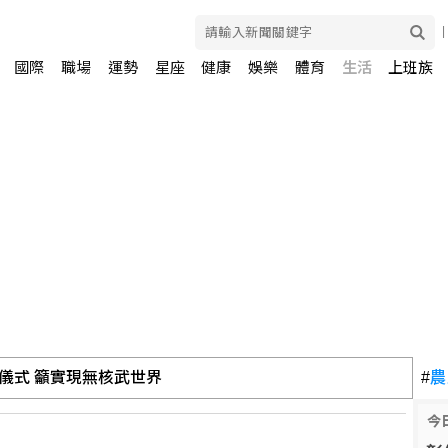
國際
職場
運勢
星座
健康
娛樂
體育
生活
上班族
儀式 籲實現無核武世界
#
農
今
藏後門 全球10萬台恐受影響