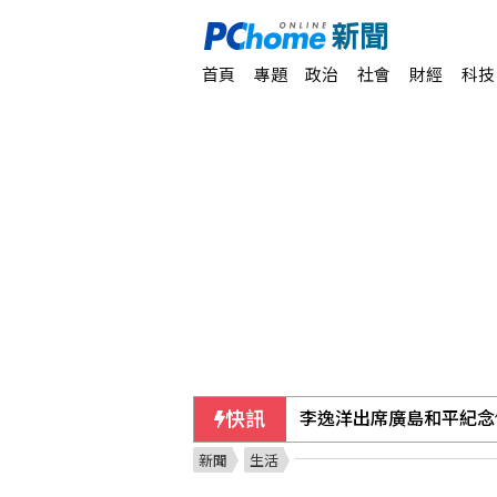
首頁
專題
政治
社會
財經
科技
快訊
李逸洋出席廣島和平紀念
新聞
生活
中國製Zbtlink路由器