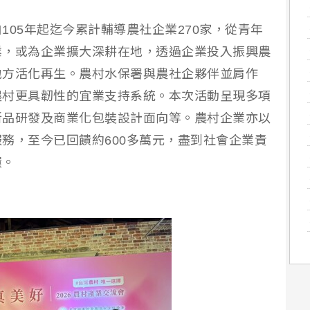
105年起迄今累計輔導農社企業270家，從青年
業，或為企業擴大深耕在地，透過企業投入振興農
地方活化再生。農村水保署與農社企夥伴並肩作
農村更具韌性的宜業支持系統。本次活動呈現多項
新品研發及商業化包裝設計面向等。農村企業亦以
務，至今已回饋約600多萬元，盡到社會企業責
環。