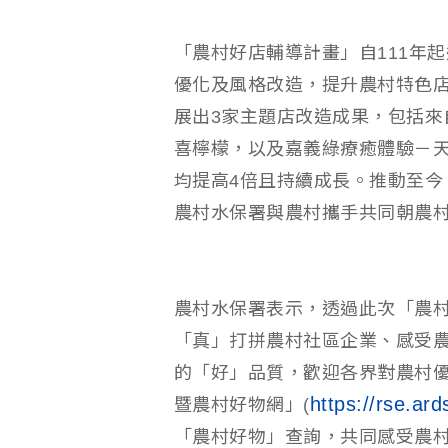
「農村好店輔導計畫」自111年起
優化及風格改造，提升農村特色
展出3家主題店改造成果，包括來
喜檸檬，以及嘉義綠療癒體驗－
均提高4倍且持續成長。推動至今
農村水保署與農村攜手共同朝農
農村水保署表示，透過此次「農村
「真」打拼農村社區企業、感受
的「好」品質，歡迎各界對農村
https://rse.ar
暨農村好物網」(
「農村好物」查詢，共同感受農