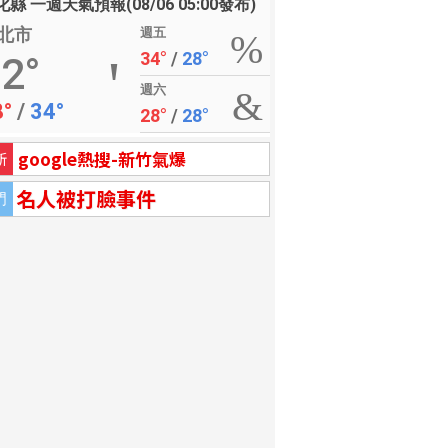
縣 一週天氣預報(08/06 05:00發布)
北市
週五
34°
/
28°
2°
週六
8°
/
34°
28°
/
28°
google熱搜-新竹氣爆
新
名人被打臉事件
門