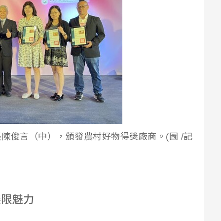
陳俊言（中），頒發農村好物得獎廠商。(圖 /記
無限魅力