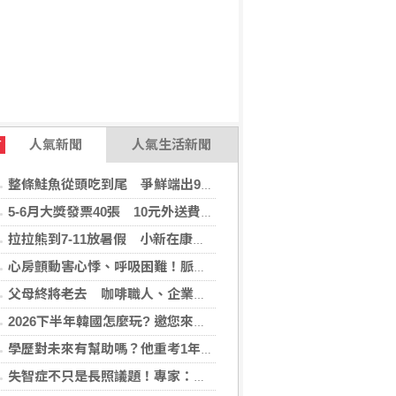
人氣新聞
人氣生活新聞
T
整條鮭魚從頭吃到尾 爭鮮端出9道新料理
5-6月大獎發票40張 10元外送費對中1千萬
拉拉熊到7-11放暑假 小新在康是美開雜貨店
心房顫動害心悸、呼吸困難！脈衝場電燒(PFA)手術助患者重拾生活品質
父母終將老去 咖啡職人、企業攜手公益 陪自閉症家庭走更遠
2026下半年韓國怎麼玩? 邀您來場韓國深度遊，還「遊」好康！
學歷對未來有幫助嗎？他重考1年上頂大「希望17歲就知道的人生真相」
失智症不只是長照議題！專家：生活中的金融、就業、司法都可能碰到