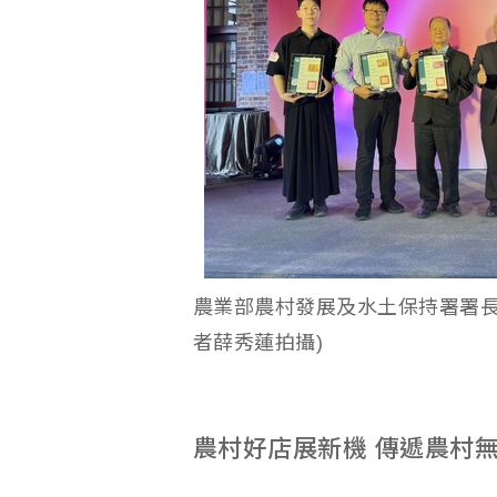
農業部農村發展及水土保持署署長
者薛秀蓮拍攝)
農村好店展新機 傳遞農村