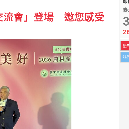
彰化
臺
業交流會」登場 邀您感受
感染風險增 專家教你這樣做好防護
3
2
術 施振榮：帶來半導體新可能
最
熱