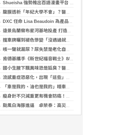
Shueisha 強勢推出百語漫畫平台 MANGA MILLION 大舉進軍全球市場
腹膜透析「年紀大學不會」？醫：年齡並非限制 評估還要看3面向
DXC 任命 Lisa Beaudoin 為產品總監，以加速產品導向型增長
遠景烏蘭察布星河基地投產 打造吉瓦級AI基礎設施新模式
擋車牌曬到褪色慘變「沒遇過就好了」！崔始源親朝聖崩潰喊：記得常換照片
咳一聲就漏尿？尿失禁是老化自然現象？醫揭：不同尿失禁的治療方式
肯德基攜手《新世紀福音戰士》8/11霸脆覺醒 首度跨界台灣速食品牌！
國小生腋下飄異味恐是狐臭？醫：若伴青春期徵象應評估性早熟
流感重症恐惡化，出現「這些」症狀別再等！醫籲：別因非流感季就掉以輕心
「車是我的、油也是我的」睡車竟被收住宿費 官方一句話打臉飯店
瘦身針不只減重更有機會防癌！無糖尿病肥胖者使用GLP-1藥物 罹癌風險顯著下降
颱風白海豚進逼 卓榮泰：高災害潛勢區加強預防性整備