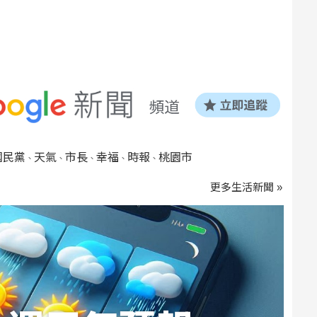
國民黨
天氣
市長
幸福
時報
桃園市
、
、
、
、
、
更多生活新聞 »