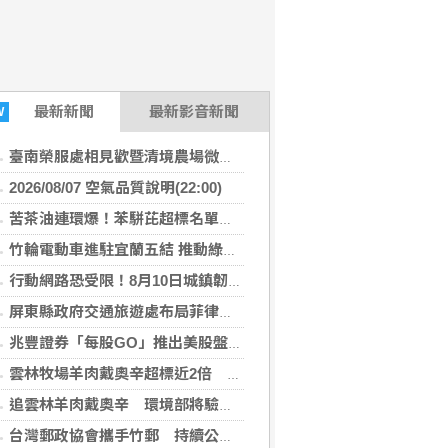
最新
新聞
最新影音新聞
W
臺南榮服處相見歡暨清境農場微旅行 幸福小榮眷圓滿築夢
2026/08/07 空氣品質說明(22:00)
苦茶油連環爆！苯駢芘超標名單再增2款 官方急令全面下架
竹輪電動車進駐宜蘭五結 推動綠能永續及高齡關懷
行動網路恐受限！8月10日城鎮韌性演習 北港警籲民眾快準備
屏東縣政府交通旅遊處布局菲律賓觀光市場 拜會航空公司與旅遊巨頭共拓國際客源
兆豐證券「每股GO」推出美股盤前交易 下午4點搶先布局
雲林牧場羊肉戴奧辛超標近2倍 問題羊全數撲殺、環境部追查牧草來源
追雲林羊肉戴奧辛 環境部將驗牧草生長處環境介質
台灣郵政協會攜手竹郵 持續公益關懷暨改善獨居長者居住環境傳遞溫暖愛心