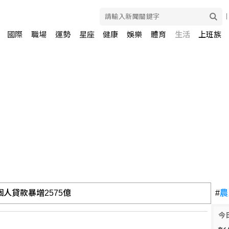
國際
職場
運勢
星座
健康
娛樂
體育
生活
上班族
人貸款暴增2575億
#
農
今
5家銀行60多人涉案