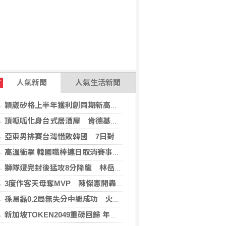
人氣新聞
人氣生活新聞
T
穎崴矽格上半年獲利創同期新高 AI先進製程需求帶動
頂呱呱化身台式居酒屋 肯德基聯名EVA攻漫迷
亞東男排賽台灣惜敗韓國 7日對戰日本拚4強
高溫衝擊 韓國職棒連日取消賽事、11日起晚間7時開打
獅隊遭完封後猛攻8分降龍 林岳平：總是要發揮
3度作客天母奪MVP 陳傑憲開轟擊退雙殺心魔
孫易磊0.2局無失分中繼成功 火腿擊敗軟銀
新加坡TOKEN2049重磅回歸 年度行業頂級盛會再度啟幕