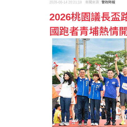
2026-06-14 20:21:18 新聞來源 :
警政時報
2026桃園議長盃
民俗月不怕阿飄作祟 6
國跑者青埔熱情
美參院通過對俄制裁案 