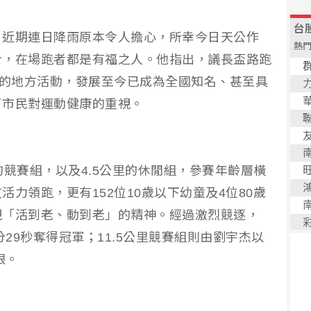
，近期連日降雨原本令人擔心，所幸今日天公作
步，在場跑者都是有福之人。他指出，議長盃路跑
人的地方活動，發展至今已成為全國知名、甚至具
了市民對運動健康的重視。
里的競賽組，以及4.5公里的休閒組，參賽年齡層橫
力領跑，更有152位10歲以下幼童及4位80歲
現「活到老、動到老」的精神。經過激烈競逐，
分29秒奪得冠軍；11.5公里競賽組則由劉宇杰以
眼。