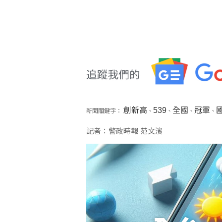
創新高
539
全國
冠軍
新聞關鍵字：
、
、
、
、
記者：警政時報 范文濱