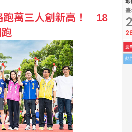
彰化
臺
路跑萬三人創新高！ 18
張神明卡護佑平安
2
開跑
2
川普可課俄商品最高500%關稅
最
熱