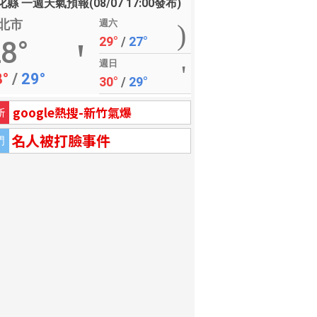
縣 一週天氣預報(08/07 17:00發布)
北市
週六
29°
/
27°
8°
週日
8°
/
29°
30°
/
29°
google熱搜-新竹氣爆
新
名人被打臉事件
門