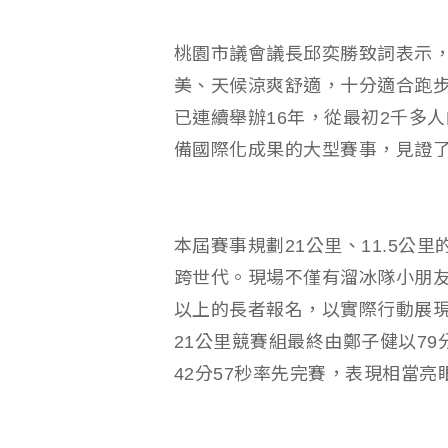
桃園市議會議長邱奕勝致詞表示
美、天候涼爽舒適，十分適合跑
已連續舉辦16年，從最初2千多
備國際化成果的大型賽事，見證
本屆賽事規劃21公里、11.5公
跨世代。現場不僅有溜冰隊小朋友活
以上的長者報名，以實際行動展
21公里競賽組最終由鄭子健以79
42分57秒率先完賽，表現相當亮