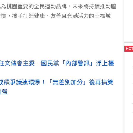
成為桃園重要的全民運動品牌，未來將持續推動體
習慣，攜手打造健康、友善且充滿活力的幸福城
HO
離任文傳會主委 國民黨「內部警訊」浮上檯
成績爭議連環爆！「無差別加分」後再搞雙
崩盤