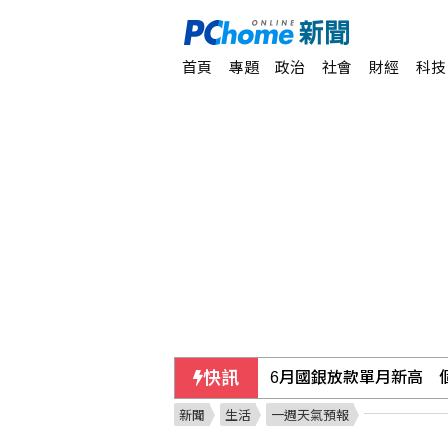
首頁
專題
政治
社會
財經
科技
快訊
6月國銀放款單月新高 個
新聞
生活
一週天氣預報
行員勾結地政士收回扣 1