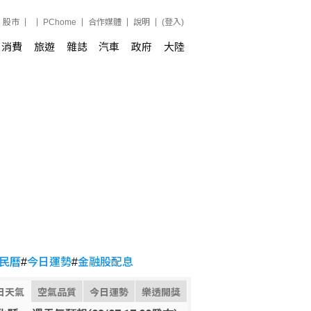
股市
PChome
合作媒體
說明
(登入)
消費
旅遊
雜誌
汽車
政府
大陸
民曆
#
今日運勢
#
金融股配息
日天氣
空氣品質
今日運勢
樂透開獎