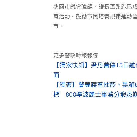
桃園市議會強調，議長盃路跑已
育活動、鼓勵市民培養規律運動
市。
更多警政時報報導
【獨家快訊】尹乃菁傳15日
面
【獨家】警專寢室抽菸、黑箱
標 800準波麗士畢業分發恐