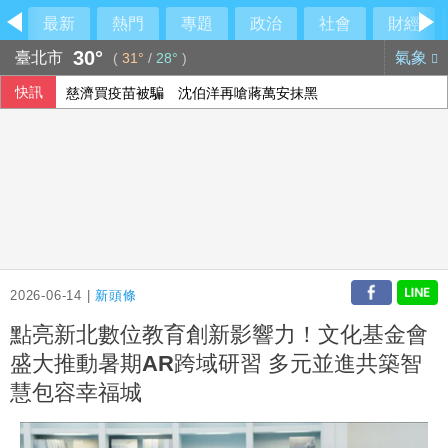
最新
熱門
專題
政治
社會
財經
30°
臺北市
氣象
(
31°
/
28°
)
快訊
慈濟買疫苗被騙 沈伯洋再嗆蔣萬安抹黑
温世政揭AZ來台內幕：當年台灣真的很不容易
川普重啟撤換理事庫克行動 再攻擊聯準會獨立性
父親節壽險業者教戰 爸爸保險三階段策略
2026-06-14 |
新頭條
點亮新北數位教育創新影響力！文化基金會
盛大推動暑期AR跨域研習 多元並進共築智
慧包容幸福城