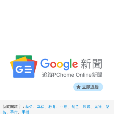
新聞關鍵字：
基金
、
幸福
、
教育
、
互動
、
創意
、
展覽
、
廣達
、
慧
智
、
手作
、
手機