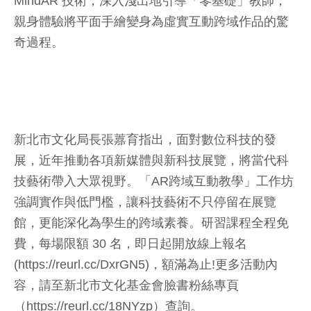
MindAR 技術，深入淺出地引導「零基礎」教師，
親身體驗將平面手繪變身為虛實互動跨域作品的驚
奇過程。
新北市文化局長張䕒育指出，面對數位科技的發
展，近年推動各項新媒體與新科技展覽，將當代科
技藝術帶入大眾視野。「AR跨域互動教學」工作坊
強調實作與低門檻，讓科技藝術不只停留在展覽
館，更能深化為學生的跨域素養。研習課程全程免
費，每場限額 30 名，即日起開放線上報名
(https://reurl.cc/DxrGN5)，額滿為止!更多活動內
容，請至新北市文化基金會臉書粉絲專頁
（https://reurl.cc/18NYzp）查詢。