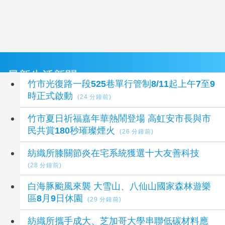
最新生活新聞
竹市光復路一段525巷單行管制8/11起上午7至9
時正式啟動
(24 分鐘前)
竹市夏日祈福嘉年華熱鬧登場 高虹安市長與市
民共賞180秒璀璨煙火
(26 分鐘前)
紡織所膝關節炎在宅系統獲選十大友善科技
(28 分鐘前)
白海豚颱風來襲 大雪山、八仙山國家森林遊樂
區8月9日休園
(29 分鐘前)
紡織所攜手成大、芝加哥大學串聯低碳材料應