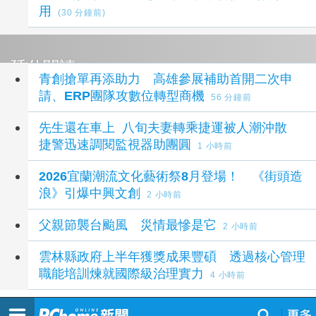
用
(30 分鐘前)
延伸閱讀
青創搶單再添助力 高雄參展補助首開二次申
請、ERP團隊攻數位轉型商機
56 分鐘前
先生還在車上 八旬夫妻轉乘捷運被人潮沖散
捷警迅速調閱監視器助團圓
1 小時前
2026宜蘭潮流文化藝術祭8月登場！ 《街頭造
浪》引爆中興文創
2 小時前
父親節襲台颱風 災情最慘是它
2 小時前
雲林縣政府上半年獲獎成果豐碩 透過核心管理
職能培訓煉就國際級治理實力
4 小時前