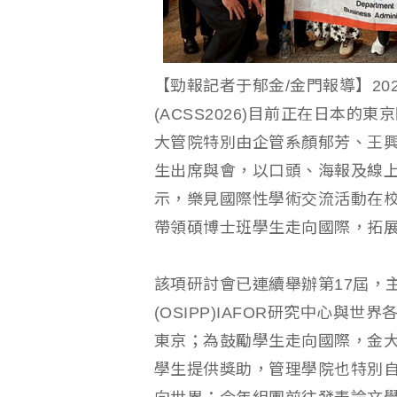
【勁報記者于郁金/金門報導】20
(ACSS2026)目前正在日本的東京國際論
大管院特別由企管系顏郁芳、王
生出席與會，以口頭、海報及線
示，樂見國際性學術交流活動在
帶領碩博士班學生走向國際，拓
該項研討會已連續舉辦第17屆，
(OSIPP)IAFOR研究中心
東京；為鼓勵學生走向國際，金
學生提供獎助，管理學院也特別