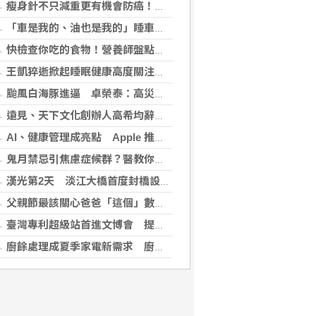
瘦身針不只減重更有機會防癌！無糖尿病肥胖者使用GLP-1藥物 罹癌風險顯著下降
「車是我的、油也是我的」睡車竟被收住宿費 官方一句話打臉飯店
快檢查你吃的食物！營養師盤點「5大反式脂肪來源」跟你想的不同
王凱猝逝掀起睡眠健康高度關注！醫籲：最危險的不是熬夜，而是「這個」錯覺
颱風白海豚進逼 卓榮泰：高災害潛勢區加強預防性整備
遠見、天下文化創辦人高希均辭世 留下華人世界珍貴思想遺產
AI、健康管理成亮點 Apple 推薦多元裝置迎接父親
鬼月禁忌引焦慮症候群？醫教你破除強迫症狀與焦慮迷思
漢光第2天 淡江大橋首度封橋設3防線阻敵直衝中樞
父親節最該關心爸爸「這個」數字！中西醫聯手揪出三高危機
臺灣專利超級站首進文博會 提供免費智財諮詢助創作者護創意
廚餘處理成夏季家電新需求 廚餘機優惠搭地方補助最高省近萬元