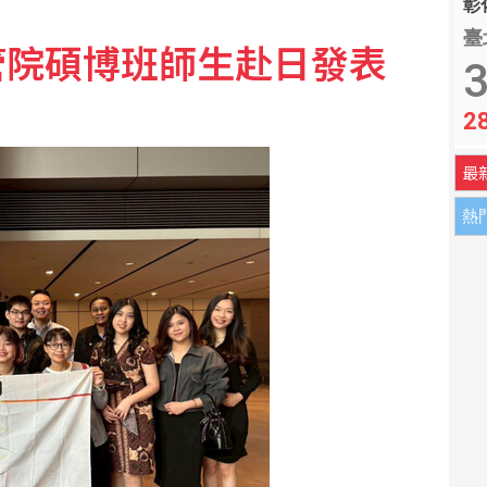
彰化
臺
管院碩博班師生赴日發表
3
2
最
熱