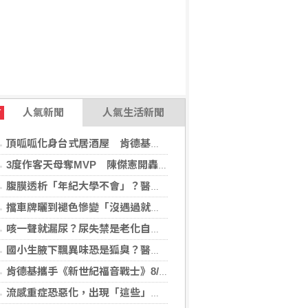
人氣新聞
人氣生活新聞
T
頂呱呱化身台式居酒屋 肯德基聯名EVA攻漫迷
3度作客天母奪MVP 陳傑憲開轟擊退雙殺心魔
腹膜透析「年紀大學不會」？醫：年齡並非限制 評估還要看3面向
擋車牌曬到褪色慘變「沒遇過就好了」！崔始源親朝聖崩潰喊：記得常換照片
咳一聲就漏尿？尿失禁是老化自然現象？醫揭：不同尿失禁的治療方式
國小生腋下飄異味恐是狐臭？醫：若伴青春期徵象應評估性早熟
肯德基攜手《新世紀福音戰士》8/11霸脆覺醒 首度跨界台灣速食品牌！
流感重症恐惡化，出現「這些」症狀別再等！醫籲：別因非流感季就掉以輕心