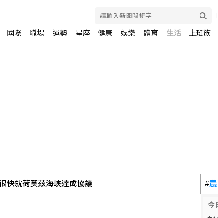
國際
職場
運勢
星座
健康
娛樂
體育
生活
上班族
和伊朗局勢 油價走高
#
農
今
很快就荷莫茲海峽達成協議