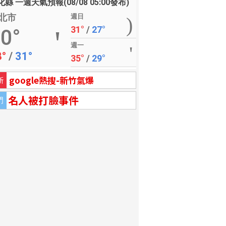
縣 一週天氣預報(08/08 05:00發布)
北市
週日
31°
/
27°
0°
週一
8°
/
31°
35°
/
29°
google熱搜-新竹氣爆
新
名人被打臉事件
門