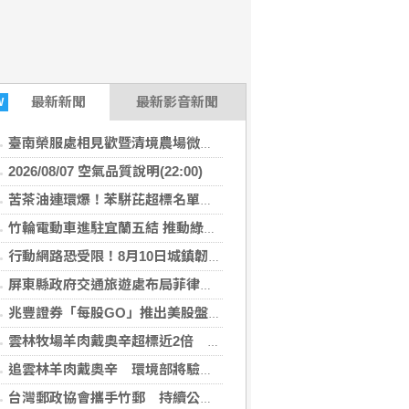
最新
新聞
最新影音新聞
W
臺南榮服處相見歡暨清境農場微旅行 幸福小榮眷圓滿築夢
2026/08/07 空氣品質說明(22:00)
苦茶油連環爆！苯駢芘超標名單再增2款 官方急令全面下架
竹輪電動車進駐宜蘭五結 推動綠能永續及高齡關懷
行動網路恐受限！8月10日城鎮韌性演習 北港警籲民眾快準備
屏東縣政府交通旅遊處布局菲律賓觀光市場 拜會航空公司與旅遊巨頭共拓國際客源
兆豐證券「每股GO」推出美股盤前交易 下午4點搶先布局
雲林牧場羊肉戴奧辛超標近2倍 問題羊全數撲殺、環境部追查牧草來源
追雲林羊肉戴奧辛 環境部將驗牧草生長處環境介質
台灣郵政協會攜手竹郵 持續公益關懷暨改善獨居長者居住環境傳遞溫暖愛心