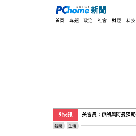
首頁
專題
政治
社會
財經
科技
快訊
市場衡量荷莫茲海峽談判
新聞
生活
美官員：伊朗與阿曼預期