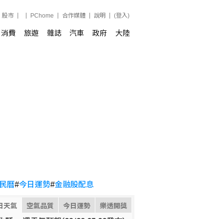
股市
PChome
合作媒體
說明
(登入)
消費
旅遊
雜誌
汽車
政府
大陸
民曆
#
今日運勢
#
金融股配息
日天氣
空氣品質
今日運勢
樂透開獎