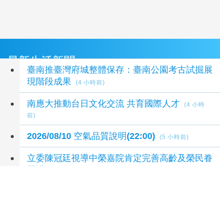
最新生活新聞
臺南推臺灣府城整體保存：臺南公園考古試掘展
現階段成果
(4 小時前)
南應大推動台日文化交流 共育國際人才
(4 小時
前)
2026/08/10 空氣品質說明(22:00)
(5 小時前)
立委陳冠廷視導中榮嘉院肯定完善高齡及榮民眷
照護
(5 小時前)
左楠議員陳善慧交棒兒子陳冠宇 未來將會兩代
攜手，讓服務不中斷、更升級
(5 小時前)