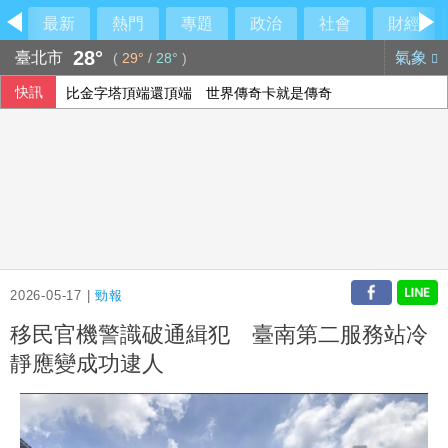
最新
熱門
專題
政治
社會
財經
28°
臺北市
氣象
(
29°
/
28°
)
快訊
比金字塔頂端還頂端 世界傳奇卡就是傳奇
哥倫比亞7.4強震增至111死 美洲多國允諾伸援
美氣候變遷推升高溫 2026年7月創史上最熱紀錄
外溢保單保費年增1.5倍 實物給付型銷量腰斬
2026-05-17 |
勁報
移民官機警識破通緝犯 臺南第二服務站冷
靜應變成功逮人