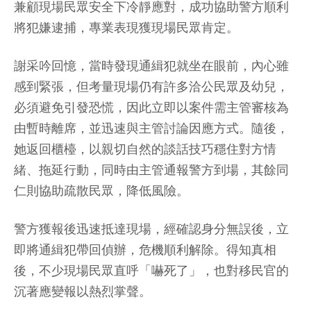
兼顧現場民眾安全下冷靜應對，成功協助警方順利
將犯嫌逮捕，專業表現獲現場民眾肯定。
謝采吟回憶，當時發現通緝犯就坐在眼前，內心雖
感到緊張，但考量現場仍有許多洽公民眾及幼兒，
必須避免引發恐慌，因此立即以案件需主管審核為
由暫時離席，並迅速與主管討論因應方式。隨後，
她返回櫃檯，以親切自然的談話技巧穩住對方情
緒、拖延行動，同時由主管通報警方到場，其餘同
仁則協助疏散民眾，降低風險。
警方獲報後迅速抵達現場，經確認身分無誤後，立
即將通緝犯帶回偵辦，危機順利解除。得知真相
後，不少現場民眾直呼「嚇死了」，也對移民官的
沉著應變報以熱烈掌聲。