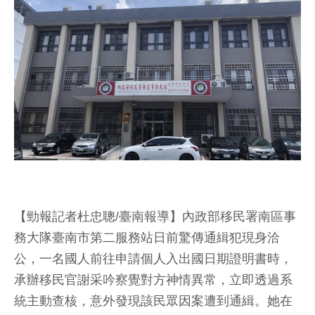
【勁報記者杜忠聰/臺南報導】內政部移民署南區事
務大隊臺南市第二服務站日前驚傳通緝犯現身洽
公，一名國人前往申請個人入出國日期證明書時，
承辦移民官謝采吟察覺對方神情異常，立即透過系
統主動查核，意外發現該民眾因案遭到通緝。她在