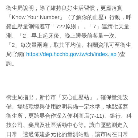
衛生局說明，除了維持良好生活習慣，更應落實
「Know Your Number」（了解你的血壓）行動，呼
籲血壓量測需遵守「722原則」，「7」連續七天量
測、「2」早上起床後、晚上睡覺前各量一次、
「2」每次量兩遍，取其平均值。相關資訊可至衛生
局官網(
https://dep.hcchb.gov.tw/ch/index.jsp
)查
詢。
衛生局指出，新竹市「安心血壓站」，確保量測設
備、場域環境與使用說明具備一定水準，地點涵蓋
衛生所，更跨界合作深入便利商店(7-11)、銀行、科
技公司、藥局及社區活動中心等。讓血壓監測走入
日常，透過佈建多元化的量測站點，讓市民在日常