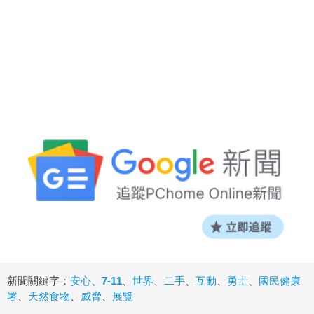
新聞關鍵字：
安心
、
7-11
、
世界
、
二手
、
互動
、
勇士
、
國民健康
署
、
天然食物
、
威脅
、
展覽