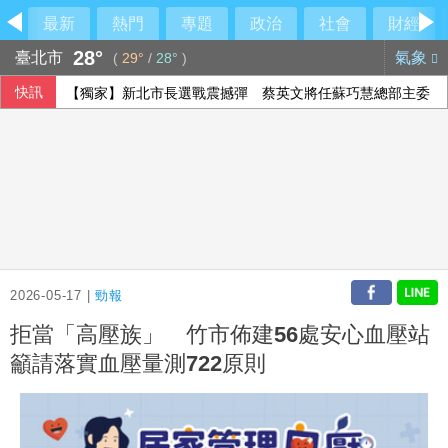
最新
熱門
專題
政治
社會
財經
28°
臺北市
氣象
(
29°
/
28°
)
快訊
【獨家】新北市長選戰震撼彈 蔡英文將任蘇巧慧總部主委
2026-05-17 |
勁報
拒當「高壓族」 竹市佈建56處安心血壓站
籲請落實血壓量測722原則