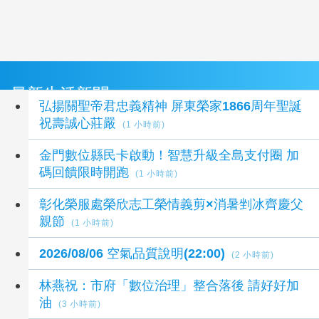
最新生活新聞
弘揚關聖帝君忠義精神 屏東榮家1866周年聖誕
祝壽誠心莊嚴
(1 小時前)
金門數位縣民卡啟動！智慧升級全島支付圈 加
碼回饋限時開跑
(1 小時前)
彰化榮服處榮欣志工榮情義剪×消暑剉冰齊慶父
親節
(1 小時前)
2026/08/06 空氣品質說明(22:00)
(2 小時前)
林燕祝：市府「數位治理」整合落後 請好好加
油
(3 小時前)