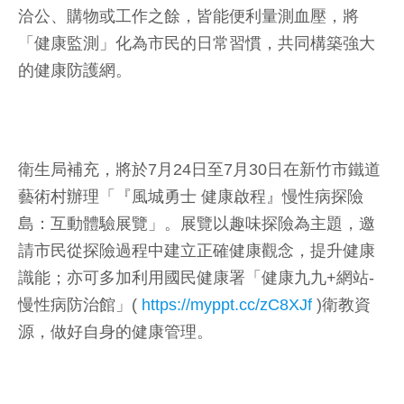
洽公、購物或工作之餘，皆能便利量測血壓，將
「健康監測」化為市民的日常習慣，共同構築強大
的健康防護網。
衛生局補充，將於7月24日至7月30日在新竹市鐵道
藝術村辦理「『風城勇士 健康啟程』慢性病探險
島：互動體驗展覽」。展覽以趣味探險為主題，邀
請市民從探險過程中建立正確健康觀念，提升健康
識能；亦可多加利用國民健康署「健康九九+網站-
慢性病防治館」(
https://myppt.cc/zC8XJf
)衛教資
源，做好自身的健康管理。