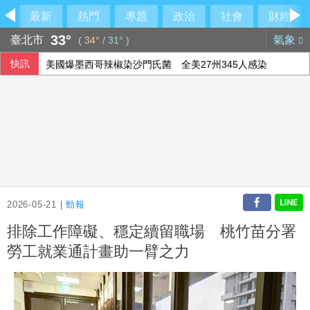
最新
熱門
專題
政治
社會
財經
33°
臺北市
氣象
(
34°
/
31°
)
快訊
美國爆墨西哥辣椒染沙門氏菌 全美27州345人感染
熊本地震災區加緊防颱 搶修堤防、醫療船暫停服務
白委妥協仍堅持凍預算！韓國瑜笑虧陳清龍
華郵：不滿被瞞彈藥告罄 川普厲責赫格塞斯
2026-05-21 |
勁報
排除工作障礙、穩定續留職場 桃竹苗分署
勞工就業通計畫助一臂之力