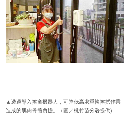
▲透過導入擦窗機器人，可降低高處重複擦拭作業
造成的肌肉骨骼負擔。（圖／桃竹苗分署提供)