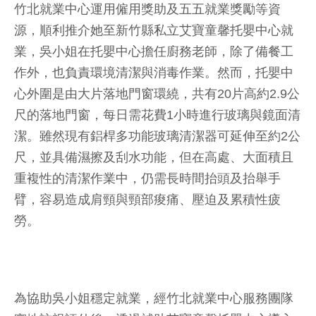
竹北就業中心運用僱用獎助及五五就業獎勵等資
源，順利推介她至新竹縣私立艾寶童馨托嬰中心就
業，吳小姐在托嬰中心擔任廚務老師，除了備餐工
作外，也負責環境清潔與消毒作業。然而，托嬰中
心外圍是由大片落地門窗環繞，共有20片高約2.9公
尺的落地門窗，每日需花費1小時進行玻璃與鏡面清
潔。雖然現有鋁桿多功能玻璃清潔器可延伸至約2公
尺，並具備濕擦及刮水功能，但在高處、大面積且
重複性的清潔作業中，仍需長時間抬頭及抬舉手
臂，容易造成肩頸與頸部痠痛、壓迫及累積性疲
勞。
為協助吳小姐穩定就業，經竹北就業中心服務團隊