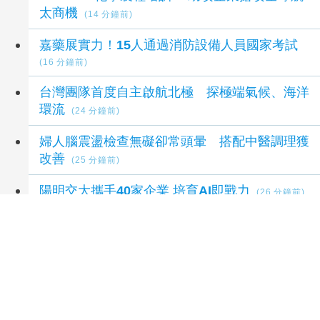
太商機
(14 分鐘前)
嘉藥展實力！15人通過消防設備人員國家考試
(16 分鐘前)
台灣團隊首度自主啟航北極 探極端氣候、海洋
環流
(24 分鐘前)
婦人腦震盪檢查無礙卻常頭暈 搭配中醫調理獲
改善
(25 分鐘前)
陽明交大攜手40家企業 培育AI即戰力
(26 分鐘前)
延伸閱讀
謝國樑盼市民停車權益不受影響 喊話台肥儘速
提供租約
2 小時前
遏止新興毒品氾濫 竹縣警與新竹地檢署聯合掃