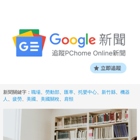
新聞關鍵字：
職場
、
勞動部
、
匯率
、
托嬰中心
、
新竹縣
、
機器
人
、
疲勞
、
美國
、
美國關稅
、
肩頸