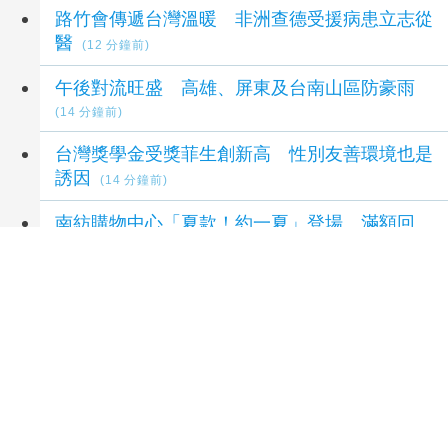
最新生活新聞
路竹會傳遞台灣溫暖 非洲查德受援病患立志從
醫
(12 分鐘前)
午後對流旺盛 高雄、屏東及台南山區防豪雨
(14 分鐘前)
台灣獎學金受獎菲生創新高 性別友善環境也是
誘因
(14 分鐘前)
南紡購物中心「夏款！約一夏」登場 滿額回
饋、寶可夢快閃店嗨翻暑假
(17 分鐘前)
掌握AI時代治理新趨勢 嘉縣邀專家分享AI法規
與公務應用實務
(20 分鐘前)
延伸閱讀
「櫃買市場業績發表會」8/12登場
3 天前