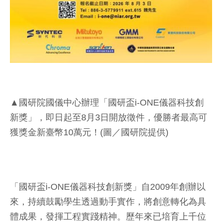
▲國研院國儀中心辦理「國研盃i-ONE儀器科技創
新獎」，即日起至8月3日開放徵件，優勝者最高可
獲獎金新臺幣10萬元！(圖／國研院提供)
「國研盃i-ONE儀器科技創新獎」自2009年創辦以
來，持續鼓勵學生透過動手實作，將創意轉化為具
體成果，發揮工程實踐精神。歷年來已培育上千位