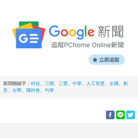
新聞關鍵字：
科技
、
三聯
、
三豐
、
中華
、
人工智慧
、
全國
、
創
意
、
台幣
、
國科會
、
均華