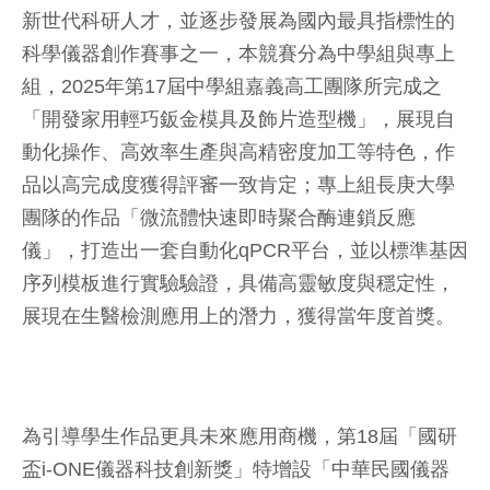
新世代科研人才，並逐步發展為國內最具指標性的
科學儀器創作賽事之一，本競賽分為中學組與專上
組，2025年第17屆中學組嘉義高工團隊所完成之
「開發家用輕巧鈑金模具及飾片造型機」，展現自
動化操作、高效率生產與高精密度加工等特色，作
品以高完成度獲得評審一致肯定；專上組長庚大學
團隊的作品「微流體快速即時聚合酶連鎖反應
儀」，打造出一套自動化qPCR平台，並以標準基因
序列模板進行實驗驗證，具備高靈敏度與穩定性，
展現在生醫檢測應用上的潛力，獲得當年度首獎。
為引導學生作品更具未來應用商機，第18屆「國研
盃i-ONE儀器科技創新獎」特增設「中華民國儀器