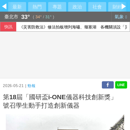
最新
熱門
專題
政治
社會
財經
33°
臺北市
氣象
(
34°
/
31°
)
快訊
《災害防救法》修法拍板增列海嘯、堰塞湖 各機關須設「災
雄獅上半年EPS 7.27元 下半年營收獲利可期
漢光演習 第四作戰區首度前推小琉球驗證跨海機動力
中聯油脂案 政院：遺憾台中仍在政治攻防
2026-05-21 |
勁報
第18屆「國研盃i-ONE儀器科技創新獎」
號召學生動手打造創新儀器