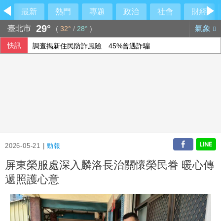
最新
熱門
專題
政治
社會
財經
29°
臺北市
氣象
(
32°
/
28°
)
快訊
調查揭新住民防詐風險 45%曾遇詐騙
瓦城第三季「雙品牌」進駐台東
【內幕】竹北市長「藍白合大限」將至 國民黨已作好「三腳
重電四雄7月營收攀同期高峰 AIDC應用拉貨助攻
2026-05-21 |
勁報
屏東榮服處深入麟洛長治關懷榮民眷 暖心傳
遞照護心意