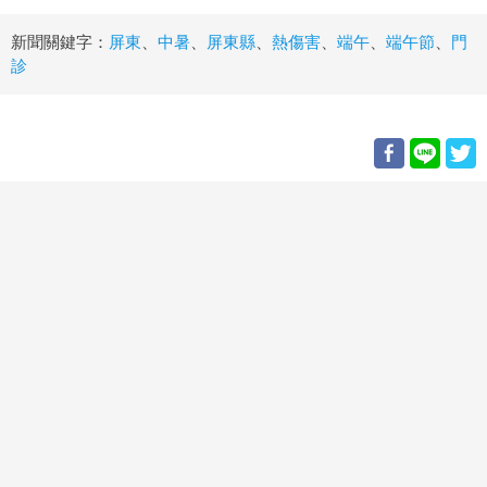
新聞關鍵字：
屏東
、
中暑
、
屏東縣
、
熱傷害
、
端午
、
端午節
、
門
診