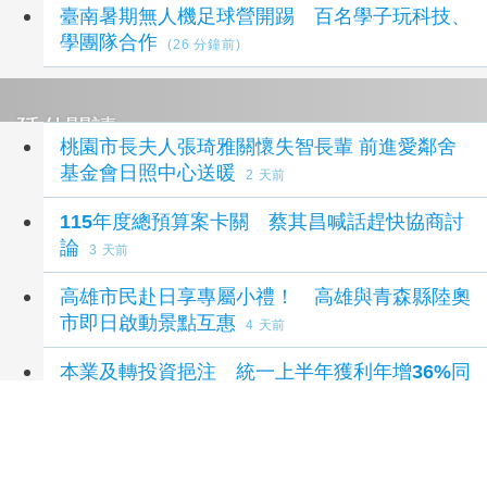
臺南暑期無人機足球營開踢 百名學子玩科技、
學團隊合作
(26 分鐘前)
延伸閱讀
桃園市長夫人張琦雅關懷失智長輩 前進愛鄰舍
基金會日照中心送暖
2 天前
115年度總預算案卡關 蔡其昌喊話趕快協商討
論
3 天前
高雄市民赴日享專屬小禮！ 高雄與青森縣陸奧
市即日啟動景點互惠
4 天前
本業及轉投資挹注 統一上半年獲利年增36%同
期新高
4 天前
本業及轉投資挹注 統一上半年獲利年增36%同
期新高
4 天前