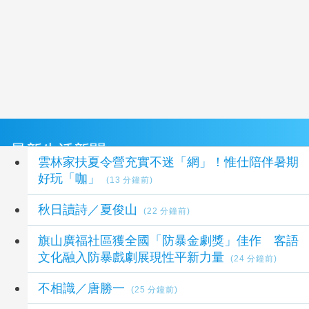
最新生活新聞
雲林家扶夏令營充實不迷「網」！惟仕陪伴暑期
好玩「咖」
(13 分鐘前)
秋日讀詩／夏俊山
(22 分鐘前)
旗山廣福社區獲全國「防暴金劇獎」佳作 客語
文化融入防暴戲劇展現性平新力量
(24 分鐘前)
不相識／唐勝一
(25 分鐘前)