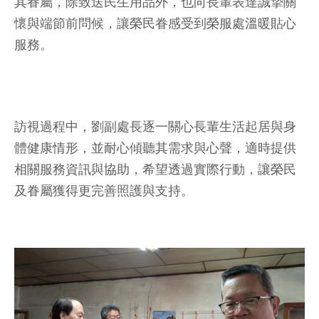
其眷屬，除致送民生用品外，也向長輩表達誠摯關
懷與端節前問候，讓榮民眷感受到榮服處溫暖貼心
服務。
訪視過程中，劉副處長逐一關心長輩生活起居與身
體健康情形，並耐心傾聽其需求與心聲，適時提供
相關服務資訊與協助，希望透過實際行動，讓榮民
及眷屬獲得更完善照護與支持。