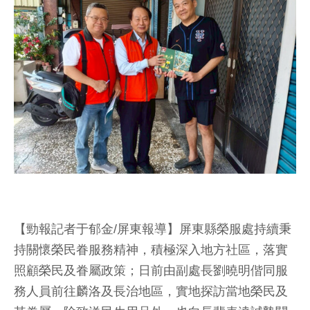
【勁報記者于郁金/屏東報導】屏東縣榮服處持續秉
持關懷榮民眷服務精神，積極深入地方社區，落實
照顧榮民及眷屬政策；日前由副處長劉曉明偕同服
務人員前往麟洛及長治地區，實地探訪當地榮民及