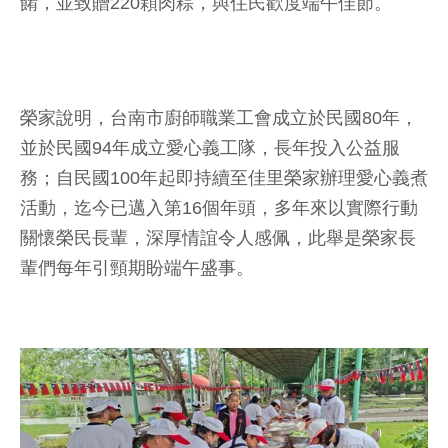
餚，並致贈220顆肉粽，與住民歡度端午佳節。
榮家說明，台南市廚師職業工會成立於民國80年，
並於民國94年成立愛心義工隊，長年投入公益服
務；自民國100年起即持續至佳里榮家辦理愛心義煮
活動，迄今已邁入第16個年頭，多年來以實際行動
關懷榮民長輩，深厚情誼令人感佩，此舉是榮家長
輩們每年引頸期盼端午盛事。