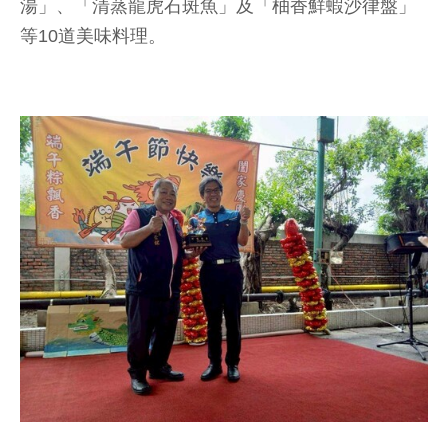
湯」、「清蒸龍虎石斑魚」及「柚香鮮蝦沙律盤」
等10道美味料理。