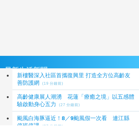
最新生活新聞
新樓醫深入社區首攜復興里 打造全方位高齡友
善防護網
(19 分鐘前)
高齡健康展人潮湧 花蓮「療癒之境」以五感體
驗啟動身心五力
(27 分鐘前)
颱風白海豚逼近！8／9颱風假一次看 連江縣
停班停課
(27 分鐘前)