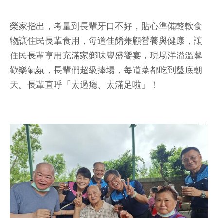
榮家指出，考量到長輩牙口不好，貼心準備較軟食
物讓住民長輩食用，每道佳餚兼顧營養與健康，讓
住民長輩享用充滿家鄉味豐盛饗宴，現場洋溢溫馨
歡樂氣氛，長輩們超級捧場，每道菜都吃到盤底朝
天。長輩直呼「太過癮、太滿足啦」！