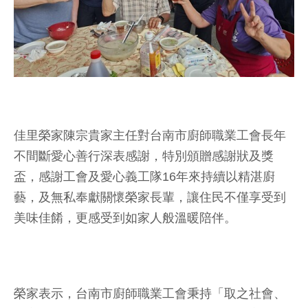
佳里榮家陳宗貴家主任對台南市廚師職業工會長年
不間斷愛心善行深表感謝，特別頒贈感謝狀及獎
盃，感謝工會及愛心義工隊16年來持續以精湛廚
藝，及無私奉獻關懷榮家長輩，讓住民不僅享受到
美味佳餚，更感受到如家人般溫暖陪伴。
榮家表示，台南市廚師職業工會秉持「取之社會、