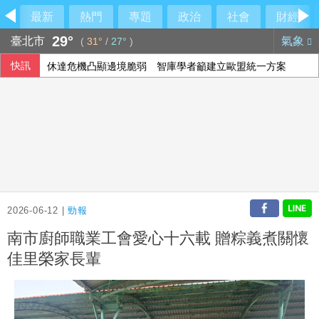
最新
熱門
專題
政治
社會
財經
29°
臺北市
氣象
(
31°
/
27°
)
快訊
休達危機凸顯邊境脆弱 智庫學者籲建立歐盟統一方案
哥斯大(黎)加新樹蛙物種 夜行「咖啡蛙」體長不到4公分
兆基案 內政部：督促業者積極履約或轉讓契約
空腹運動好不好？中醫教你掌握最佳運動時機
2026-06-12 |
勁報
南市廚師職業工會愛心十六載 贈粽義煮關懷
佳里榮家長輩