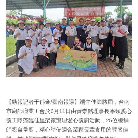
【勁報記者于郁金/臺南報導】端午佳節將屆，台南
市廚師職業工會於6月11日由黃崇銘理事長率領愛心
義工隊蒞臨佳里榮家辦理愛心義廚活動，25位總舖
師親自掌廚，精心準備適合榮家長輩食用的豐盛佳