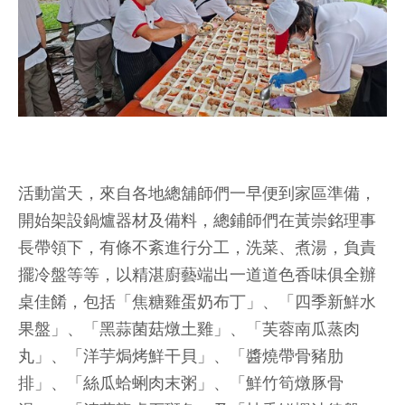
活動當天，來自各地總舖師們一早便到家區準備，
開始架設鍋爐器材及備料，總鋪師們在黃崇銘理事
長帶領下，有條不紊進行分工，洗菜、煮湯，負責
擺冷盤等等，以精湛廚藝端出一道道色香味俱全辦
桌佳餚，包括「焦糖雞蛋奶布丁」、「四季新鮮水
果盤」、「黑蒜菌菇燉土雞」、「芙蓉南瓜蒸肉
丸」、「洋芋焗烤鮮干貝」、「醬燒帶骨豬肋
排」、「絲瓜蛤蜊肉末粥」、「鮮竹筍燉豚骨