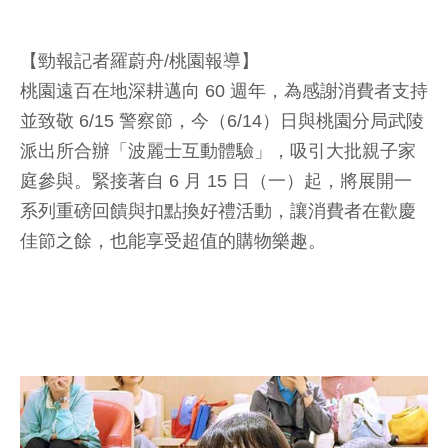
【勁報記者羅蔚舟/桃園報導】
桃園遠百在地深耕邁向 60 週年，為感謝消費者支持
並致敬 6/15 警察節，今（6/14）日與桃園分局武陵
派出所合辦「波麗士互動體驗」，吸引大批親子家
庭參與。緊接著自 6 月 15 日（一）起，將展開一
系列重磅回饋與扣點換好禮活動，讓消費者在歡慶
佳節之餘，也能享受超值的購物樂趣。