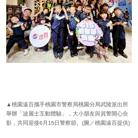
▲桃園遠百攜手桃園市警察局桃園分局武陵派出所
舉辦「波麗士互動體驗」，大小朋友與員警開心合
影，共同迎接6月15日警察節。(圖／桃園遠百提供)