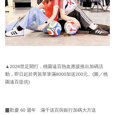
▲2026世足開打，桃園遠百熱血應援推出加碼活
動，即日起於男裝單筆滿8000加送200元。(圖／桃
園遠百提供)
▉歡慶 60 週年 滿千送百與銀行加碼大方送