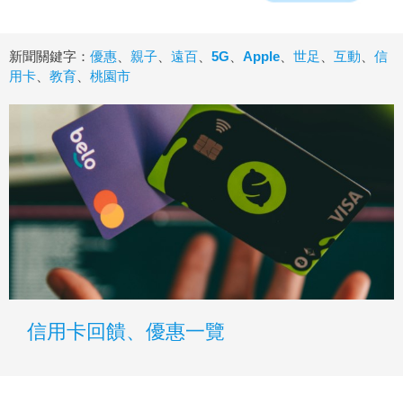
新聞關鍵字：
優惠
、
親子
、
遠百
、
5G
、
Apple
、
世足
、
互動
、
信
用卡
、
教育
、
桃園市
信用卡回饋、優惠一覽