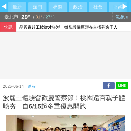
最新
熱門
專題
政治
社會
財經
29°
臺北市
氣象
(
31°
/
27°
)
快訊
晶圓廠趕工掀徵才狂潮 微影設備巨頭在台招募逾千人
長野安曇野暴雨釀土石流 燕岳山區390名住宿客受困
哥倫比亞右翼總統上任首日 發生兩起爆炸致警殉職
採購疫苗詐騙案 藍：陳時中事後諸葛當年為何沒阻止
2026-06-14 |
勁報
波麗士體驗營歡慶警察節！桃園遠百親子體
驗夯 自6/15起多重優惠開跑