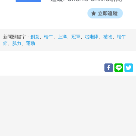
新聞關鍵字：
創意
、
端午
、
上洋
、
冠軍
、
啦啦隊
、
禮物
、
端午
節
、
肌力
、
運動