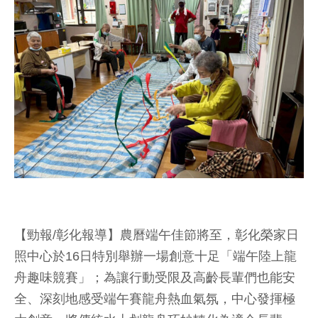
【勁報/彰化報導】農曆端午佳節將至，彰化榮家日
照中心於16日特別舉辦一場創意十足「端午陸上龍
舟趣味競賽」；為讓行動受限及高齡長輩們也能安
全、深刻地感受端午賽龍舟熱血氣氛，中心發揮極