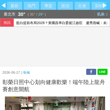
最新
熱門
專題
政治
社會
財經
30°
臺北市
氣象
(
31°
/
29°
)
快訊
藍白提前布局2028？黃國昌率白委挺江啟臣 盧秀燕喊：未
烏克蘭志工長年致力尋回戰爭遺體 前線遇難數千人追悼
金控第2季海外曝險破31兆創高 日本年增45%居冠
打工領薪遭誘進投資坑 刑事局揭隱蔽性詐術
2026-06-17 |
勁報
彰榮日照中心划向健康歡樂！端午陸上龍舟
賽創意開航