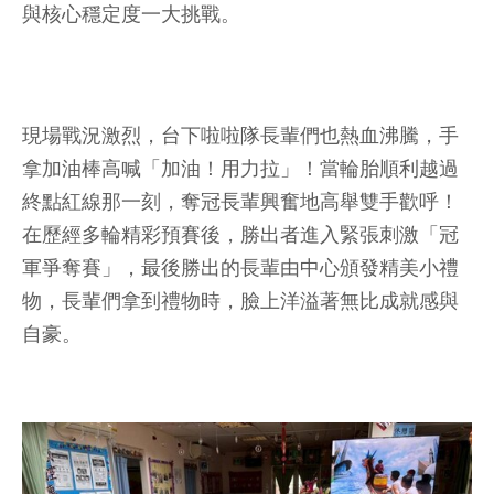
與核心穩定度一大挑戰。
現場戰況激烈，台下啦啦隊長輩們也熱血沸騰，手
拿加油棒高喊「加油！用力拉」！當輪胎順利越過
終點紅線那一刻，奪冠長輩興奮地高舉雙手歡呼！
在歷經多輪精彩預賽後，勝出者進入緊張刺激「冠
軍爭奪賽」，最後勝出的長輩由中心頒發精美小禮
物，長輩們拿到禮物時，臉上洋溢著無比成就感與
自豪。