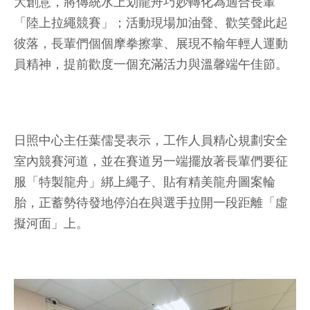
大創意，將傳統水上划龍舟巧妙轉化為適合長輩
「陸上拉繩競賽」；活動現場加油聲、歡笑聲此起
彼落，長輩們個個摩拳擦掌、展現不輸年輕人運動
員精神，提前歡度一個充滿活力與溫馨端午佳節。
日照中心主任葉儒旻表示，工作人員精心規劃安全
室內競賽河道，並在賽道另一端擺放著長輩們要征
服「特製龍舟」綁上繩子、貼有精美龍舟圖案輪
胎，正蓄勢待發地停泊在與選手拉開一段距離「虛
擬河面」上。