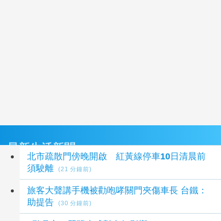
最新生活新聞
北市疏散門傍晚開啟 紅黃線停車10日清晨前
須駛離
(21 分鐘前)
旅客大聲講手機被勸咆哮關門夾傷車長 台鐵：
助提告
(30 分鐘前)