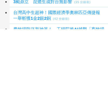
3颱鼎立 琵鷺生成對台無影響
(35 分鐘前)
台灣高中生超神！國際經濟學奧林匹亞傳捷報
一舉斬獲1金2銀2銅
(42 分鐘前)
農牧場防盜新神器！ 工研院推AI越野「畜牧場
保全機器人」
(48 分鐘前)
延伸閱讀
彰化榮家父親節添溫情 田中幼兒園童手作送祝
福
19 小時前
白河榮家慶父親節暨寶賢宮慈善表演溫馨圓滿
2
天前
彰化榮家手作暖心卡片 攜手幼兒園歡慶父親節
2 天前
警界鐵漢！高市警少年隊父親節致敬鐵漢爸爸
3