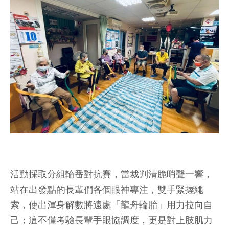
活動採取分組輪番對抗賽，當裁判清脆哨聲一響，
站在出發點的長輩們各個眼神專注，雙手緊握繩
索，使出渾身解數將遠處「龍舟輪胎」用力拉向自
己；這不僅考驗長輩手眼協調度，更是對上肢肌力