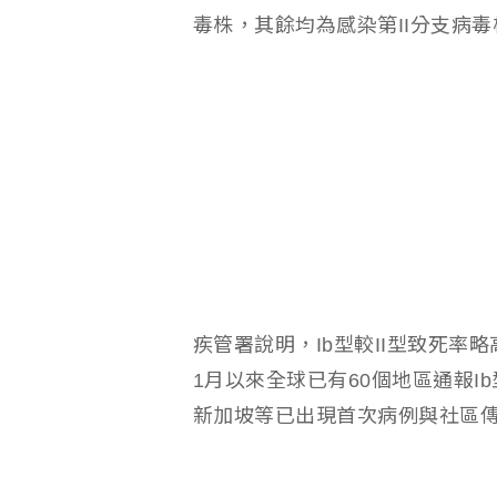
毒株，其餘均為感染第II分支病毒
疾管署說明，Ib型較II型致死率
1月以來全球已有60個地區通報
新加坡等已出現首次病例與社區