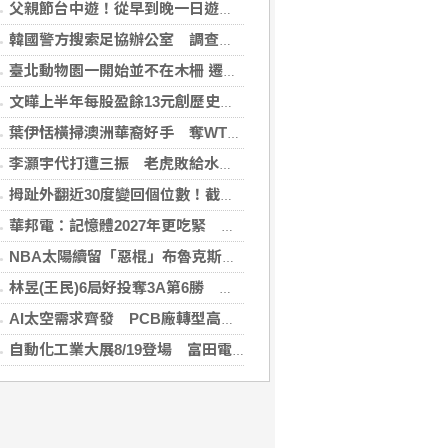
父親節台中遊！從早到晚一日遊行程推薦，美食、美景一次滿足！
韓國警方搜索足協辦公室 調查世界盃主帥任命案
臺北動物園一開始並不在木柵 遷園40周年之際，舉辧「與象同在、迎象未來」特展！
文曄上半年每股盈餘13元創歷史新高 賺贏2025年全年
葉伊恬橫掃澳洲華裔好手 奪WTT橫濱冠軍賽首勝
李灝宇代打遭三振 老虎敗給水手終止4連勝
拇趾外翻近30度變回個位數！截骨矯正助重返登山活動
華邦電：記憶體2027年更吃緊 啟動高雄廠模組B擴建計畫
NBA太陽續留「惡棍」布魯克斯 簽3年23億合約
林昱(王民)6局好投奪3A第6勝 鄭宗哲3度上壘
AI太空需求齊發 PCB廠轉型高階產品迎收成
自動化工業大展8/19登場 富田電機秀機器人關節模組