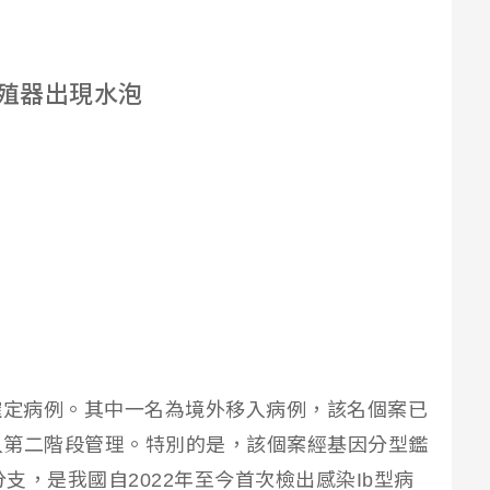
殖器出現水泡
確定病例。其中一名為境外移入病例，該名個案已
入第二階段管理。特別的是，該個案經基因分型鑑
分支，是我國自2022年至今首次檢出感染Ib型病