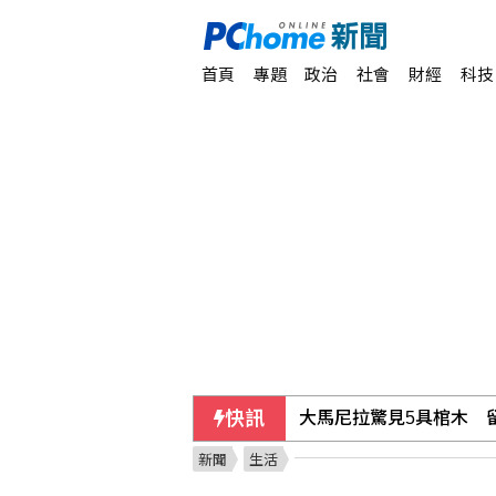
首頁
專題
政治
社會
財經
科技
大馬尼拉驚見5具棺木 
快訊
新聞
生活
國1彰化段凌晨3車追撞