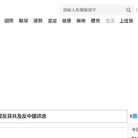
國際
職場
運勢
星座
健康
娛樂
體育
生活
上班族
留反菲共及反中國訊息
#
農
 警消破壞車體救出受困男子
今