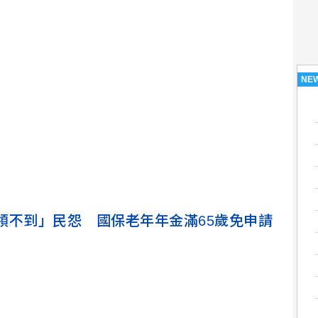
NE
領不到」民怨 國保老年年金滿65歲免申請