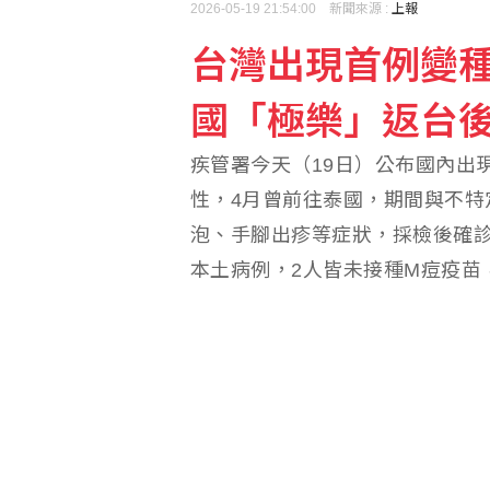
2026-05-19 21:54:00 新聞來源 :
上報
備戰九合一選戰 國民黨
台灣出現首例變種
泰國曼谷以北學校爆槍擊
國「極樂」返台
疾管署今天（19日）公布國內出
性，4月曾前往泰國，期間與不特
泡、手腳出疹等症狀，採檢後確診
本土病例，2人皆未接種M痘疫苗