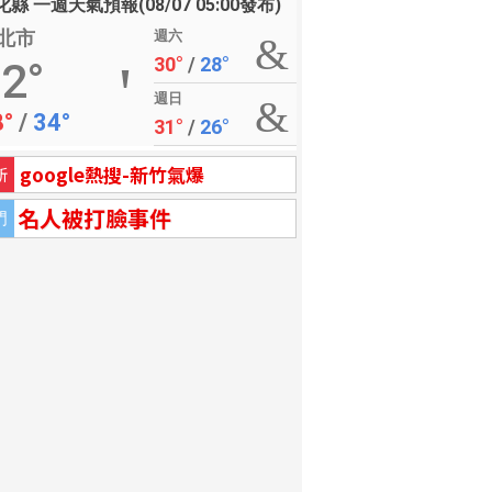
縣 一週天氣預報(08/07 05:00發布)
北市
週六
30°
/
28°
2°
週日
8°
/
34°
31°
/
26°
google熱搜-新竹氣爆
新
名人被打臉事件
門