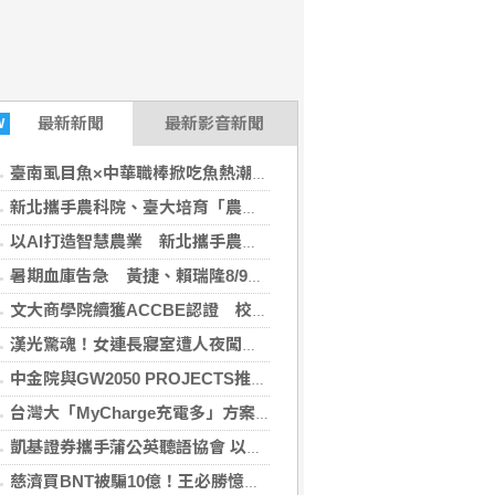
最新
新聞
最新影音新聞
W
臺南虱目魚×中華職棒掀吃魚熱潮！即日全聯滿額優惠再抽棒球好禮
新北攜手農科院、臺大培育「農業科技人才」 多元課程探索產業新趨勢
以AI打造智慧農業 新北攜手農科院、臺大培育跨域人才
暑期血庫告急 黃捷、賴瑞隆8/9挽袖號召高雄人熱血救人
文大商學院續獲ACCBE認證 校長倡AI全面融入教學
漢光驚魂！女連長寢室遭人夜闖 軍方證實
中金院與GW2050 PROJECTS推進協議會合作 2027年於沖繩開設MBA課程
台灣大「MyCharge充電多」方案 首創電信資費納入電動車充電權益
凱基證券攜手蒲公英聽語協會 以桌遊互動助聽障學童成長
慈濟買BNT被騙10億！王必勝憶陳時中叮嚀