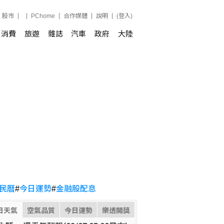
股市
PChome
合作媒體
說明
(登入)
消費
旅遊
雜誌
汽車
政府
大陸
民曆
#
今日運勢
#
金融股配息
日天氣
空氣品質
今日運勢
樂透開獎