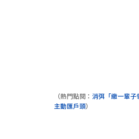
（熱門點閱：
消弭「繳一輩子
主動匯戶頭
）