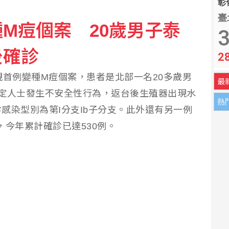
彰化
臺
打造AI發言人鄭小文
M痘個案 20歲男子泰
3
案 至少2傷涉案者為學生
後確診
2
現首例變種M痘個案，患者是北部一名20多歲男
最
定人士發生不安全性行為，返台後生殖器出現水
熱
感染型別為第I分支Ib子分支。此外還有另一例
，今年累計確診已達530例。