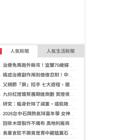
人氣新聞
人氣生活新聞
T
治療免再跑外縣市！宜蘭70歲婦心房顫動多年 在地接受電燒治療改善心悸
癌症治療副作用別傻傻忍耐！中醫個人化體質調理 助癌友緩解疲憊與不適
父親節「屏」招手 七大遊程，邀您陪爸爸一起過節「趣」！
九份紅燈籠祭展期進倒數 賞燈夜遊解謎集章「趣」！
研究：瘦身針除了減重，還能降低罹癌機率
2026台中石岡熱氣球嘉年華 女神台東天后宮媽祖以熱氣球造型、李多慧一起加持助陣
回收木漿製作不織布 奧地利廠商得獎
長輩食慾不振竟是胃中藏植糞石？醫用「可樂」化解危機