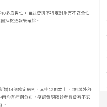
40多歲男性，自述曾與不特定對象有不安全性
就醫採檢通報後確診。
新增14例確定病例，其中12例本土、2例境外移
北中南均有病例分布，疫調發現確診者皆曾有不安
苗。