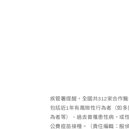
疾管署提醒，全國共312家合作
包括近1年有風險性行為者（如多
為者等）、過去曾罹患性病，或性
公費疫苗接種。（責任編輯：殷