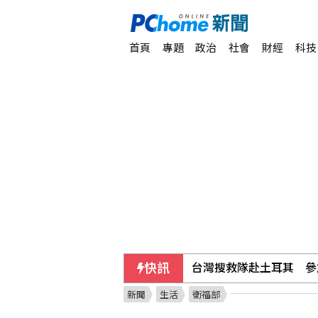
首頁
專題
政治
社會
財經
科技
快訊
台灣搜救隊赴土耳其 參
新聞
生活
衛福部
美上訴法院裁定白宮宴會