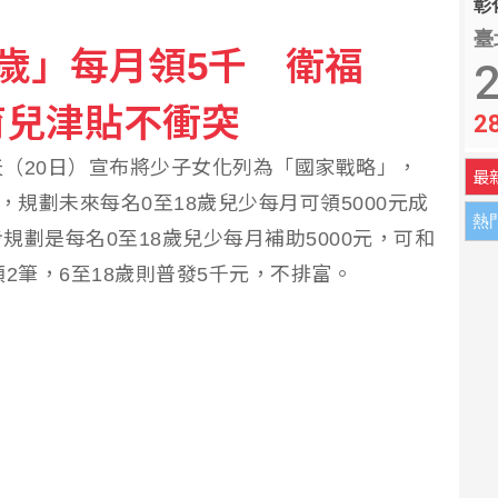
彰化
臺
8歲」每月領5千 衛福
2
育兒津貼不衝突
2
（20日）宣布將少子女化列為「國家戰略」，
最
，規劃未來每名0至18歲兒少每月可領5000元成
熱
劃是每名0至18歲兒少每月補助5000元，可和
2筆，6至18歲則普發5千元，不排富。