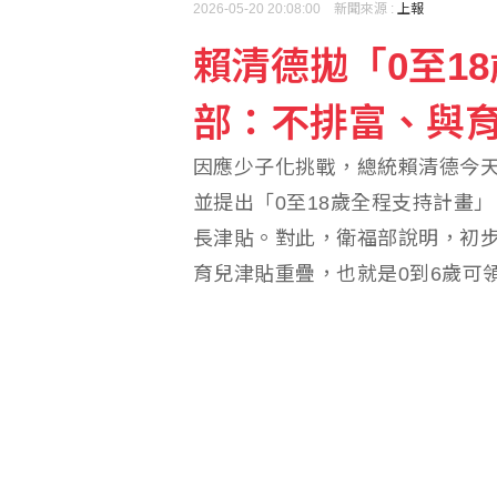
2026-05-20 20:08:00 新聞來源 :
上報
賴清德拋「0至1
部：不排富、與
因應少子化挑戰，總統賴清德今天
並提出「0至18歲全程支持計畫」
長津貼。對此，衛福部說明，初步規
育兒津貼重疊，也就是0到6歲可領