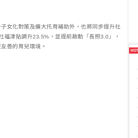
少子女化對策及擴大托育補助外，也將同步提升社
福津貼調升23.5%，並提前啟動「長照3.0」，
更友善的育兒環境。
HO