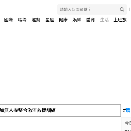
國際
職場
運勢
星座
健康
娛樂
體育
生活
上班族
加無人機整合激流救援訓練
#
農
今
廳停工 川普誓言上訴最高院