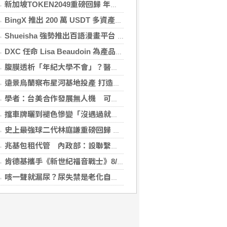
新加坡TOKEN2049重磅回歸 年度行業頂級盛會再度啟幕
BingX 推出 200 萬 USDT 多資產交易活動，聚焦當前最受關注的市場趨勢
Shueisha 強勢推出百語漫畫平台 MANGA MILLION 大舉進軍全球市場
DXC 任命 Lisa Beaudoin 為產品總監，以加速產品導向型增長
腹膜透析「年紀大學不會」？醫：年齡並非限制 評估還要看3面向
遠景烏蘭察布星河基地投產 打造吉瓦級AI基礎設施新模式
學者：台美合作發展無人機 可降對中依賴強化嚇阻
擋車牌曬到褪色慘變「沒遇過就好了」！崔始源親朝聖崩潰喊：記得常換照片
史上最強球二代林庭謙重磅回歸 林庭謙可否取代雙林成為戰神吸鈔機?
兆基包租代管 內政部：設聯繫諮詢窗口統一受理
肯德基攜手《新世紀福音戰士》8/11霸脆覺醒 首度跨界台灣速食品牌！
咳一聲就漏尿？尿失禁是老化自然現象？醫揭：不同尿失禁的治療方式