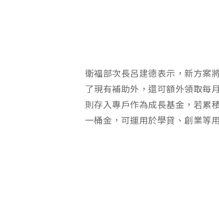
衛福部次長呂建德表示，新方案將
了現有補助外，還可額外領取每月5
則存入專戶作為成長基金，若累積
一桶金，可運用於學貸、創業等