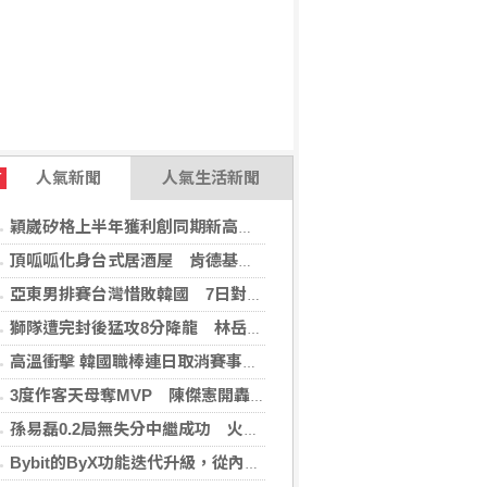
人氣新聞
人氣生活新聞
T
穎崴矽格上半年獲利創同期新高 AI先進製程需求帶動
頂呱呱化身台式居酒屋 肯德基聯名EVA攻漫迷
亞東男排賽台灣惜敗韓國 7日對戰日本拚4強
獅隊遭完封後猛攻8分降龍 林岳平：總是要發揮
高溫衝擊 韓國職棒連日取消賽事、11日起晚間7時開打
3度作客天母奪MVP 陳傑憲開轟擊退雙殺心魔
孫易磊0.2局無失分中繼成功 火腿擊敗軟銀
Bybit的ByX功能迭代升級，從內容平台全面進化為社交交易樞紐，新增多項特色功能