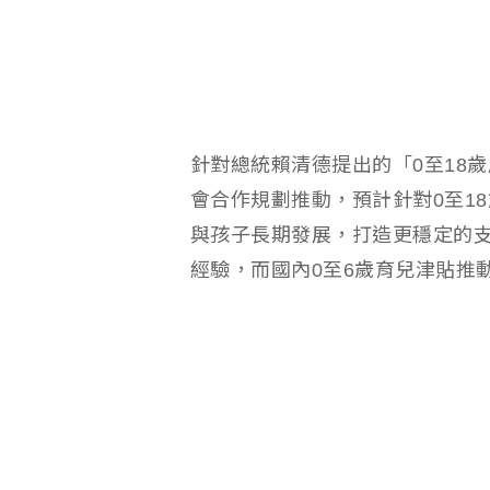
針對總統賴清德提出的「0至18
會合作規劃推動，預計針對0至18
與孩子長期發展，打造更穩定的
經驗，而國內0至6歲育兒津貼推