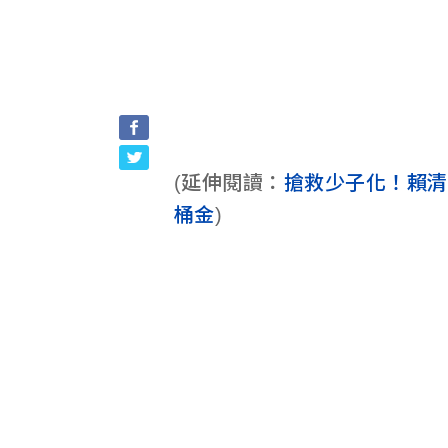
(延伸閱讀：
搶救少子化！賴清
桶金
)