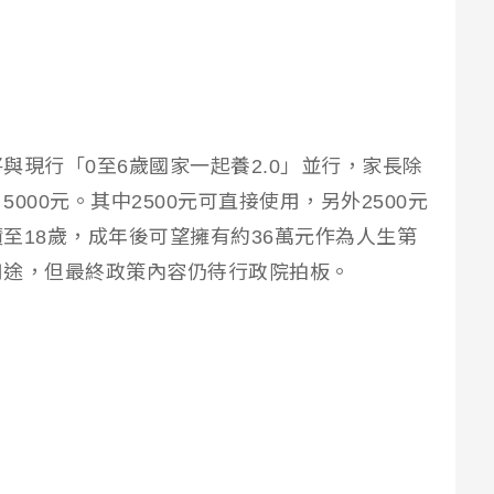
與現行「0至6歲國家一起養2.0」並行，家長除
000元。其中2500元可直接使用，另外2500元
至18歲，成年後可望擁有約36萬元作為人生第
用途，但最終政策內容仍待行政院拍板。