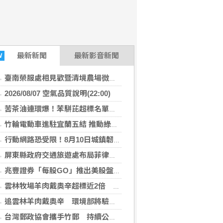
最新
新聞
最新影音新聞
W
臺南榮服處相見歡暨清境農場微旅行 幸福小榮眷圓滿築夢
2026/08/07 空氣品質說明(22:00)
苦茶油連環爆！苯駢芘超標名單再增2款 官方急令全面下架
竹輪電動車進駐宜蘭五結 推動綠能永續及高齡關懷
行動網路恐受限！8月10日城鎮韌性演習 北港警籲民眾快準備
屏東縣政府交通旅遊處布局菲律賓觀光市場 拜會航空公司與旅遊巨頭共拓國際客源
兆豐證券「每股GO」推出美股盤前交易 下午4點搶先布局
雲林牧場羊肉戴奧辛超標近2倍 問題羊全數撲殺、環境部追查牧草來源
追雲林羊肉戴奧辛 環境部將驗牧草生長處環境介質
台灣郵政協會攜手竹郵 持續公益關懷暨改善獨居長者居住環境傳遞溫暖愛心