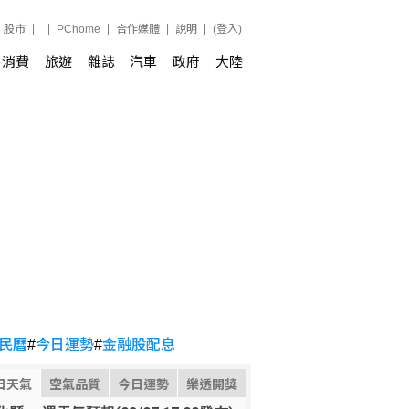
股市
PChome
合作媒體
說明
(登入)
消費
旅遊
雜誌
汽車
政府
大陸
民曆
#
今日運勢
#
金融股配息
日天氣
空氣品質
今日運勢
樂透開獎