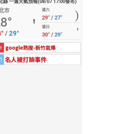
縣 一週天氣預報(08/07 17:00發布)
北市
週六
29°
/
27°
8°
週日
8°
/
29°
30°
/
29°
google熱搜-新竹氣爆
新
名人被打臉事件
門