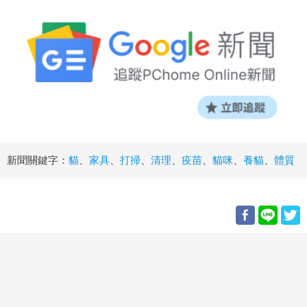
新聞關鍵字：
貓
、
家具
、
打掃
、
清理
、
疫苗
、
貓咪
、
養貓
、
體質