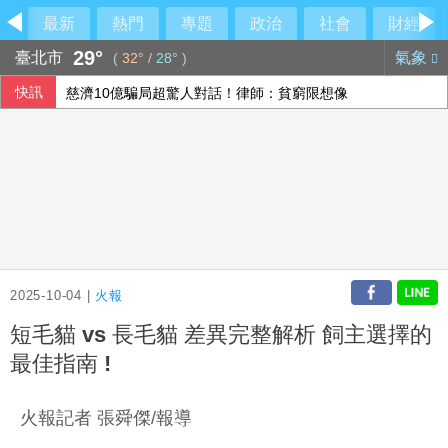
最新
熱門
專題
政治
社會
財經
29°
臺北市
氣象
(
32°
/
28°
)
快訊
慈濟10億騙局超驚人對話！律師：貧窮限想像
美升息預期降溫 新台幣量縮升值收32.231元
重電四雄7月營收攀同期高峰 AIDC應用拉貨助攻
乾杯7月營收「受惠暑假旺季」
2025-10-04 |
火報
短毛貓 vs 長毛貓 差異完整解析 飼主選擇的
最佳指南 !
火報記者 張舜傑/報導