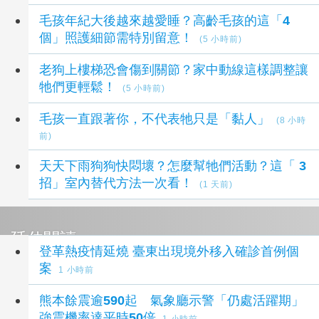
毛孩年紀大後越來越愛睡？高齡毛孩的這「4
個」照護細節需特別留意！
(5 小時前)
老狗上樓梯恐會傷到關節？家中動線這樣調整讓
牠們更輕鬆！
(5 小時前)
毛孩一直跟著你，不代表牠只是「黏人」
(8 小時
前)
天天下雨狗狗快悶壞？怎麼幫牠們活動？這「 3
招」室內替代方法一次看！
(1 天前)
延伸閱讀
登革熱疫情延燒 臺東出現境外移入確診首例個
案
1 小時前
熊本餘震逾590起 氣象廳示警「仍處活躍期」
強震機率達平時50倍
1 小時前