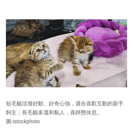
短毛貓活潑好動、好奇心強，適合喜歡互動的新手
飼主；長毛貓多溫和黏人，喜靜態休息。
圖:istockphoto