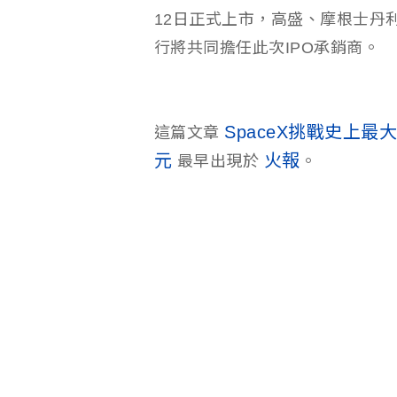
12日正式上市，高盛、摩根士丹
行將共同擔任此次IPO承銷商。
SpaceX挑戰史上最
這篇文章
元
火報
最早出現於
。