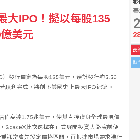
彰化
臺
最大IPO！擬以每股135
最大風力14級
2
0億美元
2
萬人齊聚體育場強調國家敘事
最
熱
PO）發行價定為每股135美元，預計發行約5.56
，若順利完成，將創下美國史上最大IPO紀錄。
標估值高達1.75兆美元，使其直接躋身全球最具價
，SpaceX此次選擇在正式展開投資人路演前便
企業通常會先設定價格區間，再根據市場需求進行