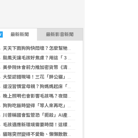
最新
新聞
最新影音新聞
W
天天下雨狗狗快悶壞？怎麼幫牠們活動？這「 3 招」室內替代方法一次看！
颱風天讓毛孩好焦慮？用這「 3 招」幫牠們在家打造安心的避難所！
美參院休會前力推加密貨幣《清晰法案》！川普有望迎來重大政策勝利
大型認錯現場！三花「胖公貓」竟被網友誤認懷孕？
還沒習慣當母親？狗媽媽起床「活動筋骨」幼犬當場噴飛
晚上照明也會影響毛孩嗎？夜間環境的這「 3 個」細節需特別留意！
狗狗吃飯時變得「等人來再吃」？原來這些習慣正在悄悄改變牠！
川普稱國會監管恐「扼殺」AI產業 入侵事件頻傳讓華府陷兩難
毛孩適應新環境需要時間！這樣給予牠們「安全感」才是融入的第一步
貓咪突然變得不愛動、懶懶散散正常嗎？先從日常照護找出原因 !