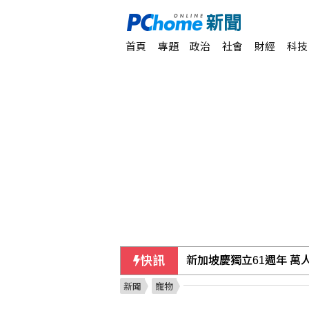
首頁
專題
政治
社會
財經
科技
快訊
台糖：下半年停購外購粗
新聞
寵物
駐日內瓦處長疑涉霸凌 