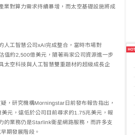
AI產業對算力需求持續暴增，而太空基礎設施將成
立的人工智慧公司xAI完成整合，當時市場對
HO
AI估值約2,500億美元，隨著兩家公司資源進一步
為兼具太空科技與人工智慧雙重題材的超級成長企
研究機構Morningstar日前發布報告指出，
00億美元，遠低於公司目前尋求的1.75兆美元，報
力的業務仍是Starlink衛星網路服務，而許多支
或早期發展階段。