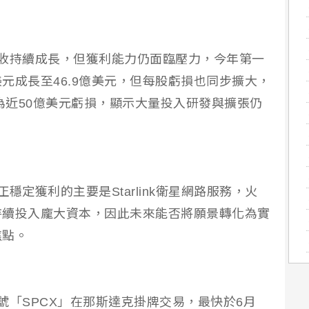
然營收持續成長，但獲利能力仍面臨壓力，今年第一
美元成長至46.9億美元，但每股虧損也同步擴大，
轉為近50億美元虧損，顯示大量投入研發與擴張仍
正穩定獲利的主要是Starlink衛星網路服務，火
持續投入龐大資本，因此未來能否將願景轉化為實
焦點。
代號「SPCX」在那斯達克掛牌交易，最快於6月