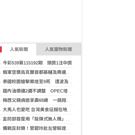
人氣新聞
人氣寵物新聞
T
今彩539第115192期 頭獎1注中獎
俄軍空襲烏克蘭首都基輔及周邊區域 造成4人喪命
泰國校園槍擊案增至9死 遭波及12歲女童不治
國內油價連2週不調整 OPEC增產國際油價跌
梅西父親病逝享壽68歲 一路陪伴兒子闖蕩足壇
大馬人也愛吃 台灣美食征服在地味蕾
金防部首度用「投彈式無人機」火力圍剿敵軍
備戰反封鎖！管碧玲赴左營驗證海巡平戰轉換