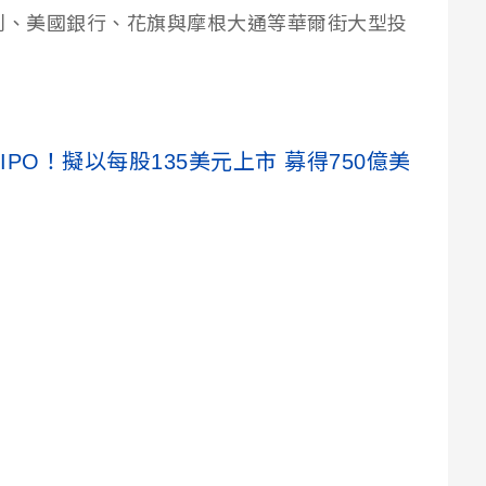
利、美國銀行、花旗與摩根大通等華爾街大型投
大IPO！擬以每股135美元上市 募得750億美