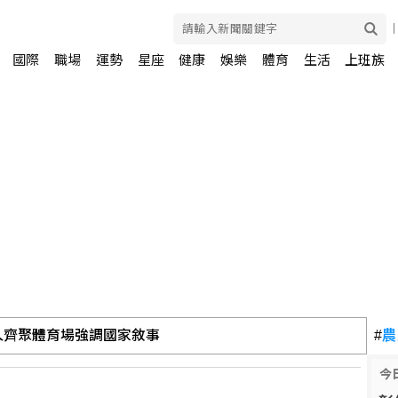
國際
職場
運勢
星座
健康
娛樂
體育
生活
上班族
油 自主進口黃豆產製成品油
#
農
今
外交部組專案小組啟動調查