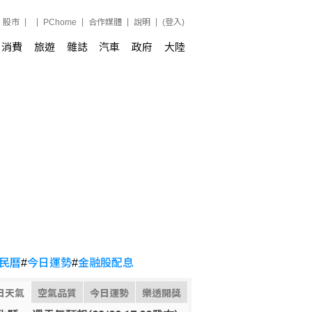
股市
PChome
合作媒體
說明
(登入)
消費
旅遊
雜誌
汽車
政府
大陸
民曆
#
今日運勢
#
金融股配息
日天氣
空氣品質
今日運勢
樂透開獎