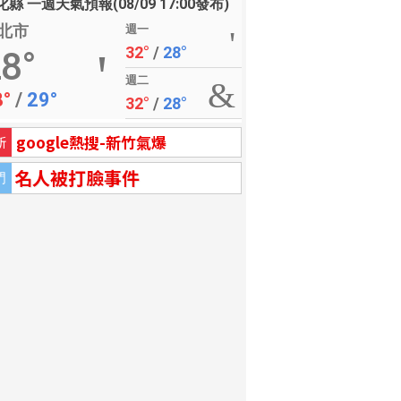
縣 一週天氣預報(08/09 17:00發布)
北市
週一
32°
/
28°
8°
週二
8°
/
29°
32°
/
28°
google熱搜-新竹氣爆
新
名人被打臉事件
門