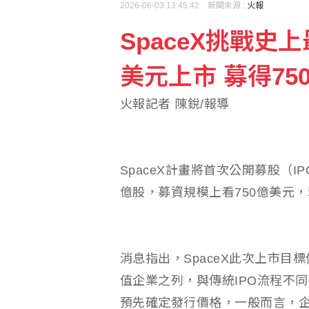
2026-06-03 13:45:42 新聞來源 :
火報
SpaceX挑戰史上
颱風白海豚登陸中國浙江 
美元上市 募得75
新加坡慶獨立61週年 
火報記者 陳銳/報導
SpaceX計畫將首次公開募股（I
億股，募資規模上看750億美元
消息指出，SpaceX此次上市目
值企業之列，與傳統IPO流程不同
預先確定發行價格，一般而言，