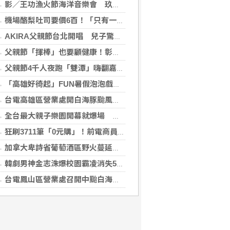
影／王功漁火節海洋音樂會 玖壹壹壓軸、煙火嗨翻王功漁港
機場酪梨吐司要價6百！「只有一片麵包」旅客傻眼 專家揭高價背後原因
AKIRA父親節台北開唱 兒子驚喜獻聲「爸爸I Love You」
父親節「揮棒」也要顧健康！彰基現身原民壘球賽
父親節4千人夜跑「雙潭」嗨翻嘉義 黃敏惠鳴槍：運動打造幸福城市
「高雄好徛起」FUN暑假泡泡戲水樂園開張囉
台電高雄區營業處開白海豚颱風災害整備會議
全台最大親子樂園開幕就爆場 首日3萬人湧入、輕軌人次暴增20倍
狂刷3711筆「0元購」！前電商員工鑽漏洞 家中倉庫塞滿1143件家電
加拿大卑詩省葡萄酒區野火蔓延 數千居民撤離
韓劇男神金志洙爆校園霸凌消失5年 轉戰菲律賓近況曝光
台電鳳山區營業處召開中颱白海豚整備會議