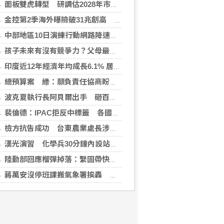
面板雙虎轉型 研調估2028年市占下降盼成關鍵少數
金控第2季海外曝險破31兆創高 日本年增45%居冠
中部地區10日演練行動網路降速 NCC籲提前準備
孩子未來有沒有競爭力？父母最該做的是這件事
印度近12年經濟年均成長6.1% 居G20之首
總預算案 綠：願負責任協商盼爭議案降至100案以下
波克夏執行長阿貝爾出手 砸百億美元投資Alphabet
裴倫德：IPAC拒反中標籤 各國議會逐漸認清中共樣貌
檢方抗告成功 台東農業處長涉圖利羈押禁見
漢光演習 化學兵30分鐘內設站、演練戰甲車除污7程序
陸勤部回應榴彈掉落：繫固帶快解鎖鬆脫、未裝引信藥包
蔣萬安沒停班課搬氣象署挨轟 北市府急回應