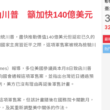
彰化
上腹悶痛半年竟是胃腸道基質瘤 醫解治療重點
臺
川普 籲加快140億美元
3
付 外送聯盟工會控加重詐欺
3
統川普，盡快推動價值140億美元但延宕已久的
最
國國家主席習近平之際，這項軍售案被視為檢驗川
熱
k Times）報導，多位美國參議員本月8日致函川普
他正式向國會通報這項軍售案，並指出台灣近日通過預
條例，美方已沒有理由再延後軍售計畫。
這項軍售案，但該計畫隨後在國務院卡關數月，
針，及其重新調整美中關係的作法。