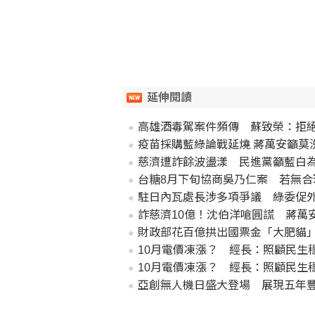
延伸閱讀
高雄酒毒駕案件頻傳 蘇致榮：拒絕
疫苗採購藍綠論戰延燒 蔣萬安籲莫
慈濟遭詐餘波盪漾 民進黨籲藍白
台糖8月下旬協商吳乃仁案 若無合
駐日內瓦處長涉多項爭議 綠委促
詐慈濟10億！沈伯洋嗆圓謊 蔣萬
財政部花百億拱出國票金「大肥貓
10月電價凍漲？ 經長：照顧民生
10月電價凍漲？ 經長：照顧民生
亞創無人機日盛大登場 展現五年