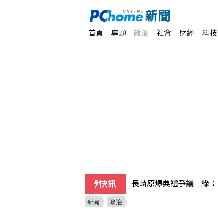
首頁
專題
政治
社會
財經
科技
長崎原爆典禮爭議 綠：
快訊
電影「奧德賽」熱賣 沒
新聞
政治