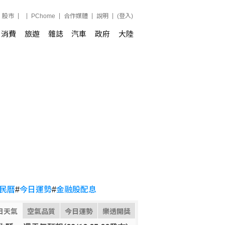
股市
PChome
合作媒體
說明
(登入)
消費
旅遊
雜誌
汽車
政府
大陸
民曆
#
今日運勢
#
金融股配息
日天氣
空氣品質
今日運勢
樂透開獎