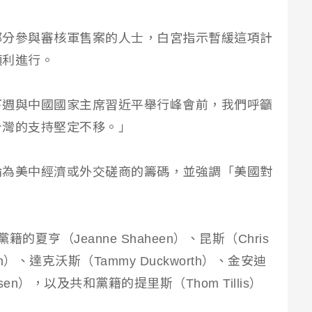
部分參與審核軍售案的人士，白宮指示暫緩這項計
順利進行。
下週與中國國家主席習近平舉行峰會前，我們呼籲
台灣的支持堅定不移。」
淪為美中經濟或外交磋商的籌碼，並強調「美國對
夏亨（Jeanne Shaheen）、昆斯（Chris
tkin）、達克沃斯（Tammy Duckworth）、金安迪
osen），以及共和黨籍的提里斯（Thom Tillis）