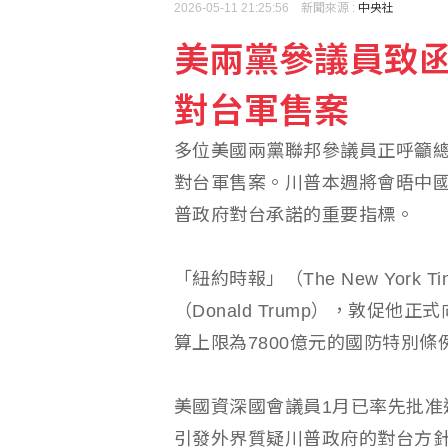
2026-05-11 21:25:56 新聞來源 :
中央社
檢查沒潰瘍！50歲男左
美兩黨參議員致函
Uber Eats涉疊單短
對台軍售案
多位美國兩黨聯邦參議員正呼籲總
對台軍售案。川普本週將會晤中
普政府對台承諾的重要指標。
「紐約時報」（The New Yor
（Donald Trump），敦促
算上限為7800億元的國防特別
美國資深國會議員1月已率先批准
引發外界質疑川普政府的對台方