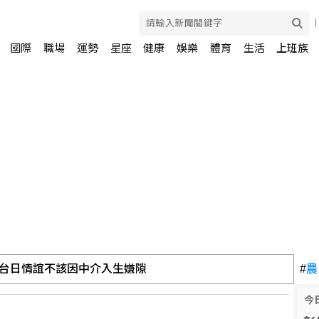
國際
職場
運勢
星座
健康
娛樂
體育
生活
上班族
台日情誼不該因中介入生嫌隙
#
農
入鏡的伊薩基島喜迎觀光潮
今