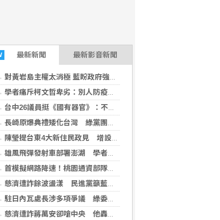
最新
新聞
最新影音新聞
W
對黃岩島主權太消極 藍盼政府強力表態
學者痛斥柯文哲卑劣：別人防疫、你在貪污
台中26議員挺《國有器官》：不能叫人閉嘴
長崎原爆典禮矮化台灣 綠黨團批非常不禮貌
陳瑩提台東4大新住民政見 增設服務據點、推參與式預算
雄風飛彈發射車部署澎湖 學者：強化反艦作戰能力
首模擬網路降速！桃園通資部隊夜間搶修光纖
慈濟遭詐餘波盪漾 民進黨籲藍白為「擋疫苗」指控道歉
駐日內瓦處長涉多項爭議 綠委促外交部徹查嚴辦
慈濟遭詐蔣萬安卻嗆中央 他轟：神鬼都是你