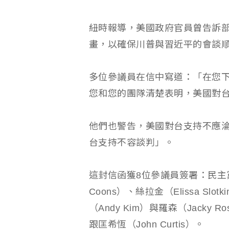
紐時報導，美國政府官員曾告訴
畫，以確保川普與習近平的會談
多位參議員在信中寫道：「在您
您和您的團隊清楚表明，美國對
他們也警告，美國對台支持不應
台支持不容談判」。
這封信函獲8位參議員簽署：民主黨籍的
Coons）、絲拉金（Elissa Slo
（Andy Kim）與羅森（Jacky R
跟匡希恆（John Curtis）。