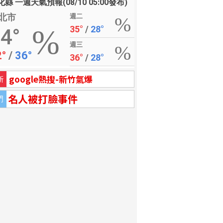
縣 一週天氣預報(08/10 05:00發布)
北市
週二
35°
/
28°
4°
週三
2°
/
36°
36°
/
28°
google熱搜-新竹氣爆
新
名人被打臉事件
門