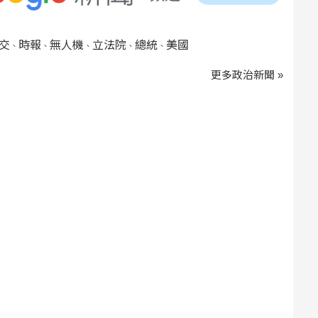
交
時報
無人機
立法院
總統
美國
、
、
、
、
、
更多政治新聞 »