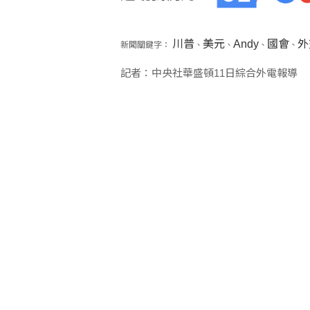
川普
美元
Andy
國會
外
新聞關鍵字：
、
、
、
、
記者：中央社華盛頓11日綜合外電報導