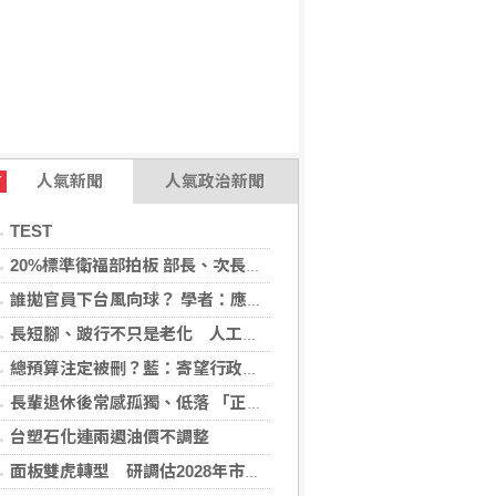
人氣新聞
人氣政治新聞
T
TEST
20%標準衛福部拍板 部長、次長都說會負責
誰拋官員下台風向球？ 學者：應儘速處理毒油
長短腳、跛行不只是老化 人工髖關節手術評估助降臥床風險
總預算注定被刪？藍：寄望行政部門多溝通
長輩退休後常感孤獨、低落 「正念社會處方箋」找回生活樂趣
台塑石化連兩週油價不調整
面板雙虎轉型 研調估2028年市占下降盼成關鍵少數