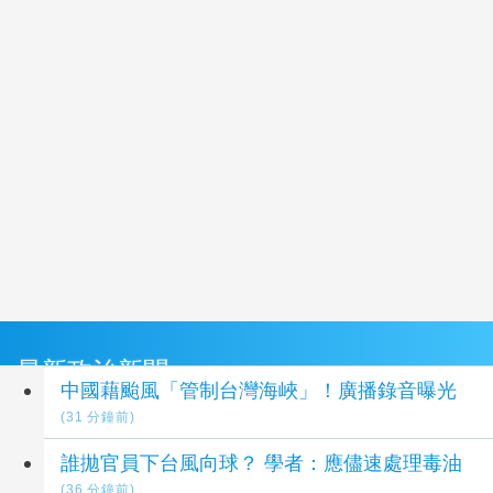
最新政治新聞
中國藉颱風「管制台灣海峽」！廣播錄音曝光
(31 分鐘前)
誰拋官員下台風向球？ 學者：應儘速處理毒油
(36 分鐘前)