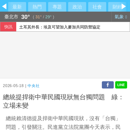
最新
熱門
專題
政治
社會
財經
30°
臺北市
氣象
(
31°
/
29°
)
快訊
土耳其外長：埃及可望加入麥加共同防禦協定
漢光演習 憲指部實施北捷地下路線運補任務演練
嘉義行人繞違停貨車遭撞1死1傷 駕駛10萬交保
李逸洋拒出席長崎和平典禮 就為抗議這件事
2026-05-18 |
中央社
總統提捍衛中華民國現狀無台獨問題 綠：
立場未變
總統賴清德提及捍衛中華民國現狀，沒有「台獨」
問題，引發關注。民進黨立法院黨團今天表示，民