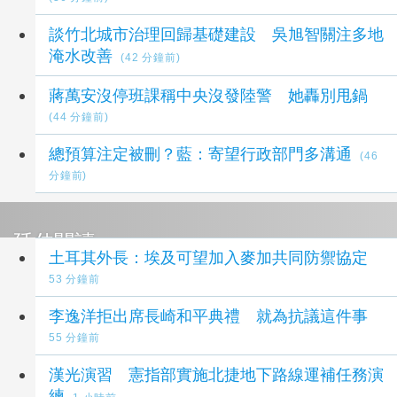
談竹北城市治理回歸基礎建設 吳旭智關注多地
淹水改善
(42 分鐘前)
蔣萬安沒停班課稱中央沒發陸警 她轟別甩鍋
(44 分鐘前)
總預算注定被刪？藍：寄望行政部門多溝通
(46
分鐘前)
延伸閱讀
土耳其外長：埃及可望加入麥加共同防禦協定
53 分鐘前
李逸洋拒出席長崎和平典禮 就為抗議這件事
55 分鐘前
漢光演習 憲指部實施北捷地下路線運補任務演
練