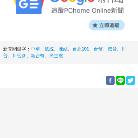
新聞關鍵字：
中華
、
總統
、
凍結
、
台北101
、
台幣
、
威脅
、
川
普
、
川習會
、
新台幣
、
民進黨