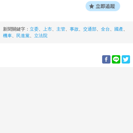
新聞關鍵字：
立委
、
上市
、
主管
、
事故
、
交通部
、
全台
、
國產
、
機車
、
民進黨
、
立法院