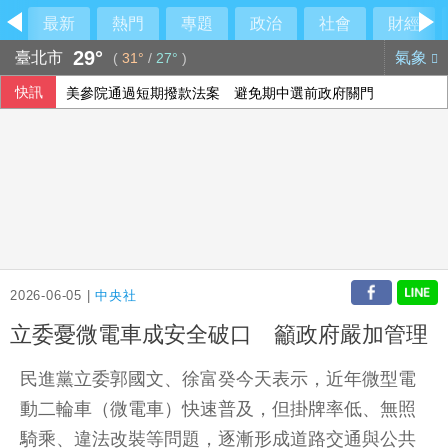
最新
熱門
專題
政治
社會
財經
29°
臺北市
氣象
(
31°
/
27°
)
快訊
美參院通過短期撥款法案 避免期中選前政府關門
震後救災徒手搬瓦礫救人 委內瑞拉舉重名將摘雙金
美媒：五角大廈擬新略 擴大總統動用戰術核武彈性
慈濟遭詐10億 柯文哲轟民進黨王八蛋
2026-06-05 |
中央社
立委憂微電車成安全破口 籲政府嚴加管理
民進黨立委郭國文、徐富癸今天表示，近年微型電
動二輪車（微電車）快速普及，但掛牌率低、無照
騎乘、違法改裝等問題，逐漸形成道路交通與公共