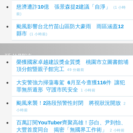
慈濟遭詐10億 張景森提2建議「自淨」
(1 小時
前)
颱風影響台北竹苗山區防大豪雨 雨區涵蓋12
縣市
(1 小時前)
延伸閱讀
榮獲國家卓越建設獎金質獎 桃園市立圖書館埔
頂分館暨親子館完工
49 分鐘前
大安警強力掃蕩毒駕 6月至今查獲116件 讓犯
罪無所遁形 守護市民安全
1 小時前
颱風來襲！2路段預警性封閉 將視狀況開放
2
小時前
百萬訂閱YouTuber齊聚高雄！莎白、尹到怡、
大豐首度同台 揭密「無國界工作術」
2 小時前