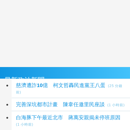
最新政治新聞
慈濟遭詐10億 柯文哲轟民進黨王八蛋
(25 分鐘
前)
完善深坑都市計畫 陳韋任邀里民座談
(1 小時前)
白海豚下午最近北市 蔣萬安親揭未停班原因
(1 小時前)