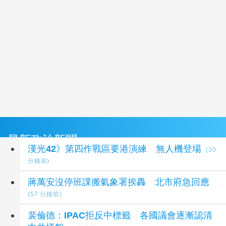
最新政治新聞
漢光42》第四作戰區要港演練 無人機登場
(30
分鐘前)
蔣萬安沒停班課搬氣象署挨轟 北市府急回應
(57 分鐘前)
裴倫德：IPAC拒反中標籤 各國議會逐漸認清