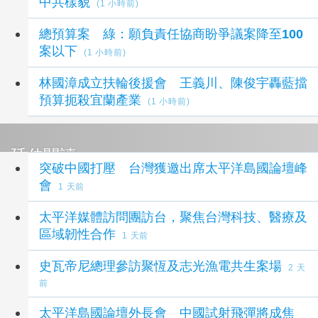
中共樣貌
(1 小時前)
總預算案 綠：願負責任協商盼爭議案降至100
案以下
(1 小時前)
林國漳成立扶輪後援會 王義川、陳俊宇轟藍擋
預算扼殺宜蘭產業
(1 小時前)
延伸閱讀
突破中國打壓 台灣獲邀出席太平洋島國論壇峰
會
1 天前
太平洋媒體訪問團訪台，聚焦台灣科技、醫療及
區域韌性合作
1 天前
史瓦帝尼總理參訪聚恆及志光漁電共生案場
2 天
前
太平洋島國論壇外長會 中國試射飛彈將成焦