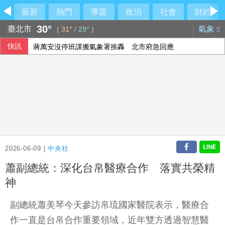
最新
熱門
專題
政治
社會
財經
30°
臺北市
氣象
(
31°
/
29°
)
快訊
蔣萬安沒停班課搬氣象署挨轟 北市府急回應
慈濟購疫苗遭詐陳沂譏政府「洗記憶」 呱吉反嗆：這個人最
藍白提前布局2028？黃國昌率白委挺江啟臣 盧秀燕喊：未
颱風白海豚逼近 上海兩機場取消逾1300架次航班
2026-06-09 |
中央社
蕭副總統：深化台帛醫療合作 落實共榮精
神
副總統蕭美琴今天參訪帛琉國家醫院表示，醫療合
作一直是台帛合作重要領域，近年雙方透過智慧醫