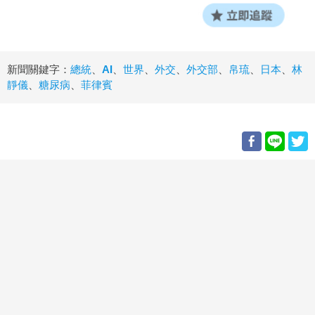
新聞關鍵字：
總統
、
AI
、
世界
、
外交
、
外交部
、
帛琉
、
日本
、
林
靜儀
、
糖尿病
、
菲律賓