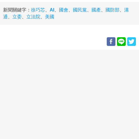
新聞關鍵字：
徐巧芯
、
AI
、
國會
、
國民黨
、
國產
、
國防部
、
溝
通
、
立委
、
立法院
、
美國