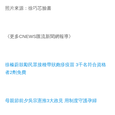
照片來源：徐巧芯臉書
《更多CNEWS匯流新聞網報導》
徐榛蔚鼓勵民眾接種帶狀皰疹疫苗 3千名符合資格
者2劑免費
母親節前夕吳宗憲推3大政見 用制度守護孕婦