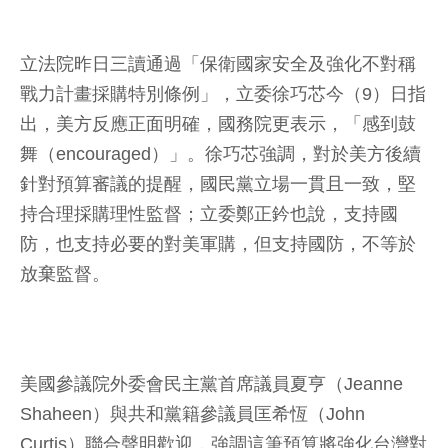
立法院昨日三讀通過「保衛國家安全及強化不對稱
戰力計畫採購特別條例」，立委徐巧芯今（9）日指
出，美方反應正面明確，國務院更表示，「感到鼓
舞（encouraged）」。徐巧芯強調，對於美方後續
針對預算審議的提醒，國民黨立場一貫且一致，堅
持合理採購理性監督；立委鄭正鈐也說，支持國
防，也支持必要的對美軍購，但支持國防，不等於
放棄監督。
美國參議院外委會民主黨首席議員夏亨（Jeanne
Shaheen）與共和黨籍參議員匡希恆（John
Curtis）聯合聲明歡迎，強調這筆預算將強化台灣對