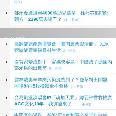
時前)
鄭永金遭爆籌4000萬助兒選舉 徐巧芯追問鄭
朝方：2190萬去哪了？
(1 小時前)
延伸閱讀
高齡健康產業博覽會「臺灣農業樂活館」 民眾
體驗健康幸福農村生活
2 小時前
從買家變成對手 官媒俠客島：中國成了德國內
部矛盾的出氣筒
5 小時前
雲林戴奧辛羊肉污染源找到了？疑草料出問題
同場8羊撲殺檢體全不合格
5 小時前
台灣動漫演唱會IP「魂燃天乘」總召許君君推廣
ACG文化10年：我撐過來了！
5 小時前
中國產能過剩 新能源汽車相關企業半年註銷