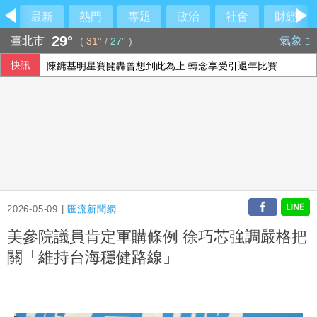
最新
熱門
專題
政治
社會
財經
29°
臺北市
氣象
(
31°
/
27°
)
快訊
陳鏞基明星賽開轟曾想到此為止 轉念享受引退年比賽
巴西亞馬遜雨林砍伐量 降至10年來最低
鄭永金遭爆籌4000萬助兒選舉 徐巧芯追問鄭朝方：2190萬
颱風白海豚逼近 浙江4口之家觀浪9歲童遭捲走
2026-05-09 |
匯流新聞網
美參院議員肯定軍購條例 徐巧芯強調嚴格把
關「維持台海穩健路線」