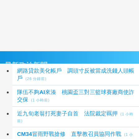
最新政治新聞
網路貸款美化帳戶 調頭寸反被當成洗錢人頭帳
戶
(26 分鐘前)
隊伍不夠AI來湊 桃園盃三對三籃球賽廠商使詐
交保
(1 小時前)
近九旬老翁打死妻子自首 法院裁定羈押
(1 小時
前)
CM34冒雨野戰搶修 直擊教召員協同作戰
(1 小