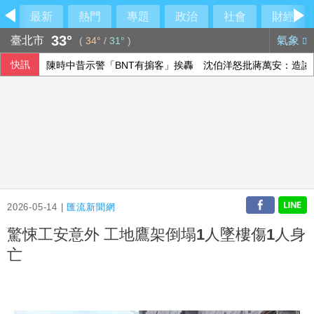
最新
熱門
專題
政治
社會
財經
33°
臺北市
氣象
(
34°
/
31°
)
快訊
陳時中昔示警「BNT有掮客」挨轟 沈伯洋怒批蔣萬安：造謠
U20田徑世錦賽簡子傑3000公尺破全國 列亞洲第6傑
華航上半年營收寫新高 淨利、EPS歷年次高
跨性別參賽議題延燒 NBA前球星宣布參加WNBA選秀
2026-05-14 |
匯流新聞網
驚悚工安意外 工地鷹架倒塌1人墜樓傷1人身
亡