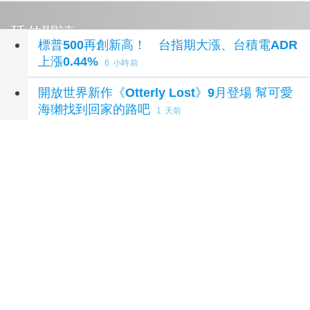
延伸閱讀
標普500再創新高！ 台指期大漲、台積電ADR
上漲0.44%
6 小時前
開放世界新作《Otterly Lost》9月登場 幫可愛
海獺找到回家的路吧
1 天前
【盤前焦點】投顧：台股短期急漲留意季線攻
防
1 天前
台積電ADR小漲 投顧：台股短期急漲留意季
線攻防
1 天前
南電新增資本支出468億元 第2季獲利創13季
高點
2 天前