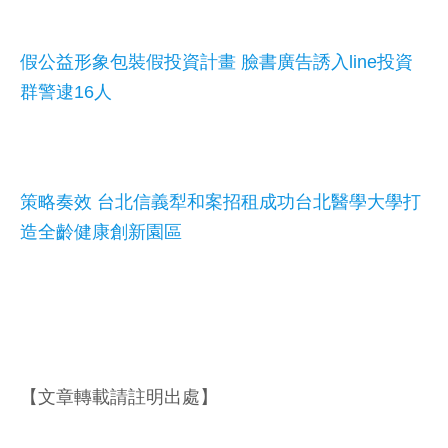
假公益形象包裝假投資計畫 臉書廣告誘入line投資
群警逮16人
策略奏效 台北信義犁和案招租成功台北醫學大學打
造全齡健康創新園區
【文章轉載請註明出處】