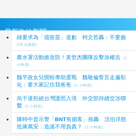
最新政治新聞
綠要求為「擋疫苗」道歉 柯文哲轟：不要臉
(28 分鐘前)
農水署活動掀攻防！黃世杰團隊反擊涂權吉
(1
小時前)
魏平政女兒開粉專助選戰 魏敬倫誓言走遍彰
化：要大家記住我爸爸
(1 小時前)
烏干達拒絕台灣護照入境 外交部持續交涉聯
繫
(2 小時前)
陳時中昔示警「BNT有掮客」挨轟 沈伯洋怒
批蔣萬安：造謠不用負責？
(2 小時前)