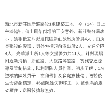
新北市新莊區新莊路段1處建築工地，今（14）日上
午8時許，傳出鷹架倒塌的工安意外。新莊警分局表
示，獲報後立即派遣轄區新莊派出所警員4人，由所
長張竣皓帶班，另外包括頭前派出所2人、交通分隊
4人、光華派出所1人等支援警力共11人。針對現場
附近新海橋、新莊路、大觀路等道路，實施交通疏
導及管制措施，以利消防人員作業。初步了解，1名
墜樓的陳姓男子，左腿骨折及多處擦挫傷，送醫後
生命跡象穩定。46歲阮姓失聯移工，則被倒塌的鷹
架壓住，送醫後搶救無效。