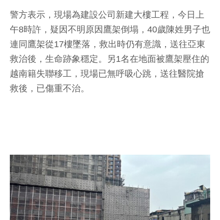
警方表示，現場為建設公司新建大樓工程，今日上
午8時許，疑因不明原因鷹架倒塌，40歲陳姓男子也
連同鷹架從17樓墜落，救出時仍有意識，送往亞東
救治後，生命跡象穩定。另1名在地面被鷹架壓住的
越南籍失聯移工，現場已無呼吸心跳，送往醫院搶
救後，已傷重不治。