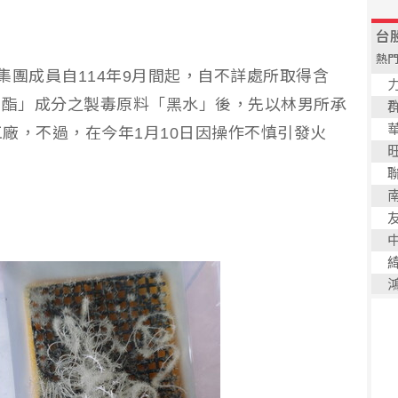
集團成員自114年9月間起，自不詳處所取得含
咪酯」成分之製毒原料「黑水」後，先以林男所承
廠，不過，在今年1月10日因操作不慎引發火