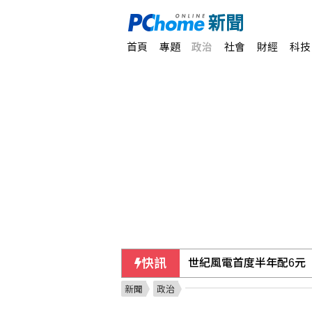
首頁
專題
政治
社會
財經
科技
快訊
世紀風電首度半年配6元 
新聞
政治
中國製Zbtlink路由器