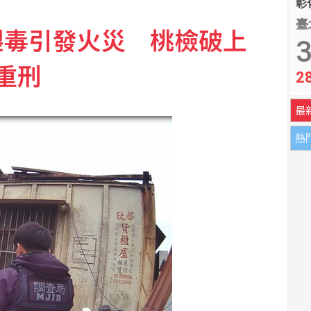
彰化
臺
製毒引發火災 桃檢破上
茲 伊朗變相取得海峽控制
3
重刑
2
統？鄭照新揭答案
最
熱