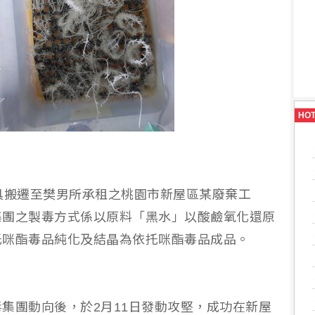
HO
具搬遷至樊男所承租之桃園市新屋區某廢棄工
集團之製毒方式係以原料「黑水」以酸鹼氧化還原
托咪酯毒品純化及結晶為依托咪酯毒品成品。
集團動向後，於2月11日發動攻堅，成功在新屋