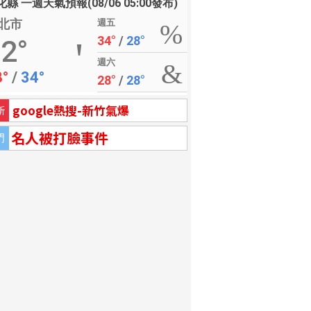
縣 一週天氣預報(08/06 05:00發布)
北市
週五
34°
/
28°
2°
週六
8°
/
34°
28°
/
28°
google熱搜-新竹氣爆
新
名人被打臉事件
門