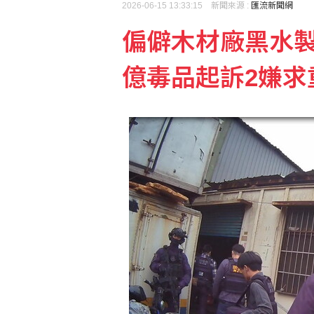
2026-06-15 13:33:15 新聞來源 :
匯流新聞網
偏僻木材廠黑水
分析：劃分航道解封荷莫
億毒品起訴2嫌求
盧秀燕為什麼不鬆口選總