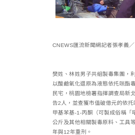
CNEWS匯流新聞網記者張孝義
樊姓、林姓男子共組製毒集團，
以酸鹼氧化還原為液態依托咪酯毒
民宅，桃園地檢署指揮調查局新
告2人，並查獲市值破億元的依托咪
甲基苯基-1-丙酮（可製成俗稱「喵
公斤及其他相關製毒原料、工具等
年與12年重刑。