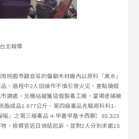
／台北報導
利用桃園市觀音區的偏僻木材廠內以原料「黑水」
品，過程中2人因操作不慎引發火災，差點燒毀
北市調處、北機站破獲這個製毒工廠，當場逮捕被
酯成品1.977公斤、第四級毒品先驅原料料1-
喵」之第三級毒品 4-甲基甲基卡西酮）93.323
物，檢察官近日偵結起訴，並對2人分別求處15