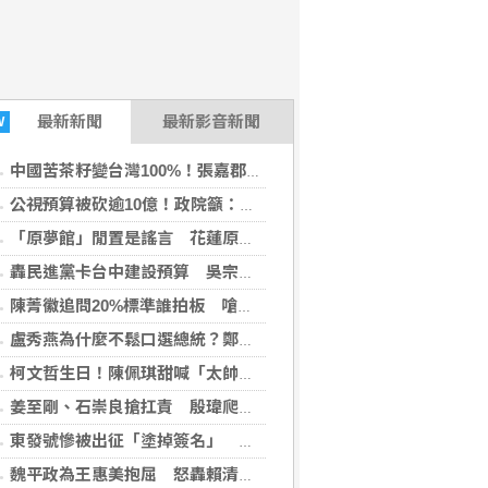
最新
新聞
最新影音新聞
W
中國苦茶籽變台灣100%！張嘉郡喊杜絕洗產地
公視預算被砍逾10億！政院籲：文化沒藍綠
「原夢館」閒置是謠言 花蓮原民處：5品牌進駐、下半年還有系列活動
轟民進黨卡台中建設預算 吳宗學：賴清德還好意思來？
陳菁徽追問20%標準誰拍板 嗆姜至剛、石崇良「何時下台」
盧秀燕為什麼不鬆口選總統？鄭照新揭答案
柯文哲生日！陳佩琪甜喊「太帥了」
姜至剛、石崇良搶扛責 殷瑋爬梳過程點名賴清德親口背書20%毒油放行
東發號慘被出征「塗掉簽名」 沈伯洋贊成
魏平政為王惠美抱屈 怒轟賴清德「彰化不是選舉時攻擊籌碼」