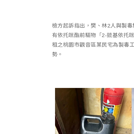
檢方起訴指出，樊、林2人與製毒
有依托咪酯前驅物「2-巰基依托
租之桃園市觀音區某民宅為製毒工
勢。