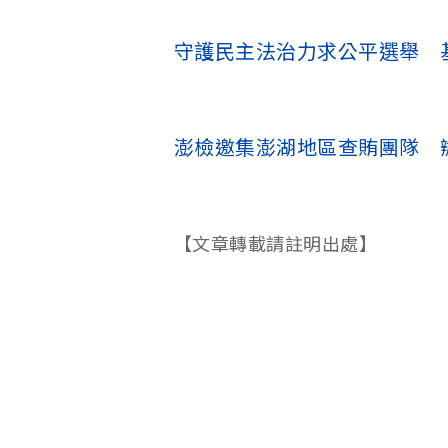
守護民主法治力求公平選舉 
澎檢邀集澎湖地區查賄團隊 
【文章轉載請註明出處】