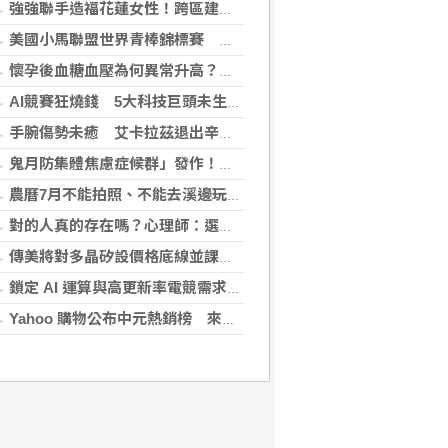
強強聯手造福花蓮女性！跨區建立生殖照護模式，備孕無後顧之憂
美國小馬聯盟世界青棒錦標賽 台灣隊奪亞軍
懷孕後血糖血壓為何異常升高？醫揭原因 規律產檢安心掌握孕期變化
AI競賽狂燒錢 5大科技巨頭未生效租金飆逾35兆元
手腕傷勢未癒 艾卡拉茲退出辛辛那提大師賽
鬼月防集體焦慮症候群」發作！醫揭：安度民俗月2大「認知調適」對策
農曆7月不能拍照、不能去溪邊玩？小心過度焦慮引發「鬼月症候群」
對的人真的存在嗎？心理師：選對的人只占30%，剩下70%靠「這件事」
傳美將對多晶矽設價格底線並課關稅 劍指中國供應鏈
鎖定 AI 運算與高更新率電競需求 技嘉 AORUS P1600W 電源供應器、宏碁 Nitro XV272U Z2 螢幕登場
Yahoo 購物公布中元熱銷榜 來一客蟬聯泡麵冠軍、紙紮吹科技風