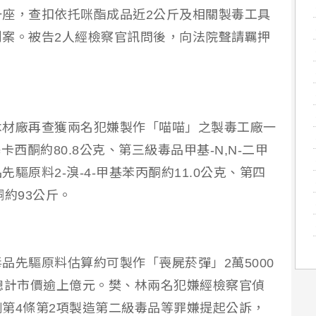
座，查扣依托咪酯成品近2公斤及相關製毒工具
案。被告2人經檢察官訊問後，向法院聲請羈押
木材廠再查獲兩名犯嫌製作「喵喵」之製毒工廠一
西酮約80.8公克、第三級毒品甲基-N,N-二甲
先驅原料2-溴-4-甲基苯丙酮約11.0公克、第四
酮約93公斤。
品先驅原料估算約可製作「喪屍菸彈」2萬5000
總計市價逾上億元。樊、林兩名犯嫌經檢察官偵
第4條第2項製造第二級毒品等罪嫌提起公訴，