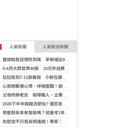
人氣新聞
人氣政治新聞
T
整條鮭魚從頭吃到尾 爭鮮端出9道新料理
5-6月大獎發票40張 10元外送費對中1千萬
拉拉熊到7-11放暑假 小新在康是美開雜貨店
心房顫動害心悸、呼吸困難！脈衝場電燒(PFA)手術助患者重拾生活品質
父母終將老去 咖啡職人、企業攜手公益 陪自閉症家庭走更遠
2026下半年韓國怎麼玩? 邀您來場韓國深度遊，還「遊」好康！
學歷對未來有幫助嗎？他重考1年上頂大「希望17歲就知道的人生真相」
失智症不只是長照議題！專家：生活中的金融、就業、司法都可能碰到