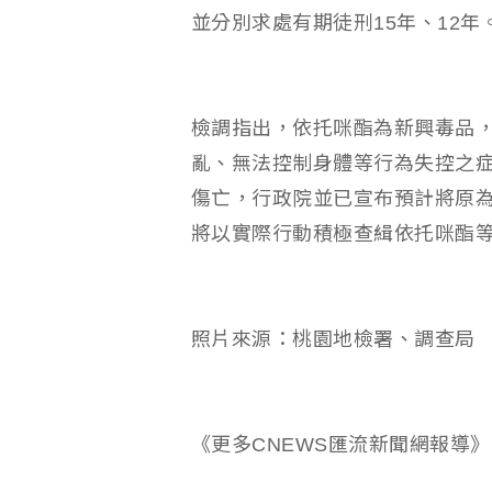
並分別求處有期徒刑15年、12年
檢調指出，依托咪酯為新興毒品
亂、無法控制身體等行為失控之
傷亡，行政院並已宣布預計將原
將以實際行動積極查緝依托咪酯
照片來源：桃園地檢署、調查局
《更多CNEWS匯流新聞網報導》