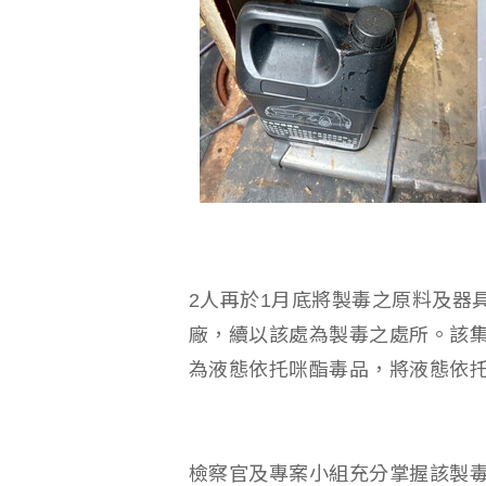
2人再於1月底將製毒之原料及器
廠，續以該處為製毒之處所。該
為液態依托咪酯毒品，將液態依
檢察官及專案小組充分掌握該製毒