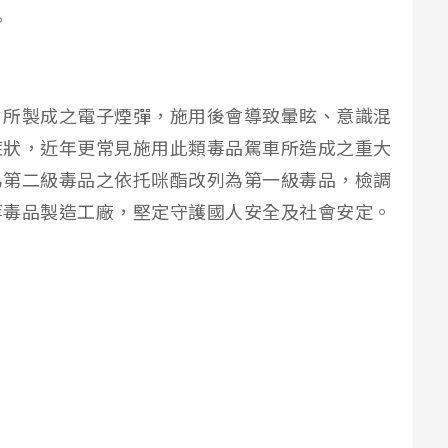
。
，所製成之電子煙彈，施用後會導致暈眩、意識混
症狀，近年更常見施用此類毒品駕車所造成之重大
為第二級毒品之依托咪酯改列為第一級毒品，檢調
等毒品製造工廠，堅定守護國人安全及社會安定。