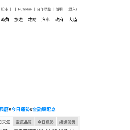
股市
PChome
合作媒體
說明
(登入)
消費
旅遊
雜誌
汽車
政府
大陸
民曆
#
今日運勢
#
金融股配息
日天氣
空氣品質
今日運勢
樂透開獎