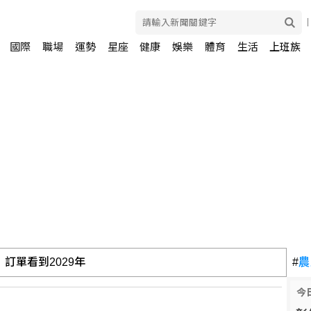
國際
職場
運勢
星座
健康
娛樂
體育
生活
上班族
訂單看到2029年
#
農
今
藏後門 全球10萬台恐受影響