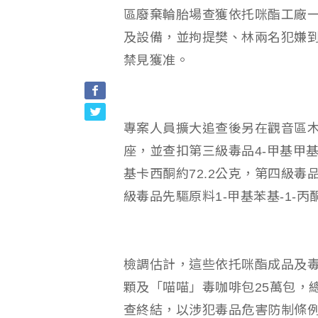
區廢棄輪胎場查獲依托咪酯工廠一
及設備，並拘提樊、林兩名犯嫌到
禁見獲准。
專案人員擴大追查後另在觀音區
座，並查扣第三級毒品4-甲基甲基卡
基卡西酮約72.2公克，第四級毒品
級毒品先驅原料1-甲基苯基-1-丙
檢調估計，這些依托咪酯成品及毒
顆及「喵喵」毒咖啡包25萬包，
查終結，以涉犯毒品危害防制條例