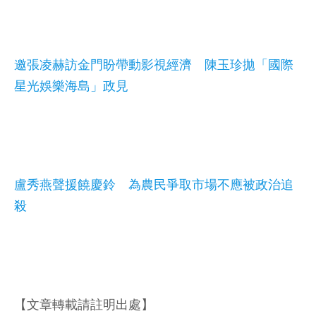
邀張凌赫訪金門盼帶動影視經濟 陳玉珍拋「國際
星光娛樂海島」政見
盧秀燕聲援饒慶鈴 為農民爭取市場不應被政治追
殺
【文章轉載請註明出處】