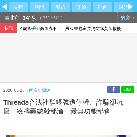
最新
熱門
專題
政治
社會
財經
34°
臺北市
氣象
(
36°
/
32°
)
快訊
4歲童手割傷血流不止 羅東警抱童奔消防隊黃金救援
柯文哲昔批政府擋疫苗 陳佩琪嗆要道歉什麼
國巨7月營收再創新高 AI成長帶動結構轉變
韓宅配工會郵局前示威 控職災事故、酷暑工作環境
2026-06-17 |
匯流新聞網
Threads合法社群帳號遭停權、詐騙卻流
竄 凌濤轟數發部淪「最無功能部會」