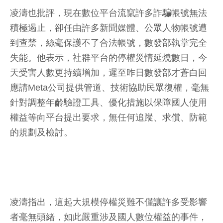
凌濤也批評，現在數位平台流竄許多詐騙帳號無法
積極遏止，卻任由許多新聞媒體、公眾人物帳號遭
到查禁，絲毫保護不了合法帳號，數發部執掌完全
失能。他表示，社群平台的停權災情延燒數日，今
天受害人數更持續增加，遲至昨日數發部才蒼白回
應請Meta公司提供管道、技術協助民眾復權，毫無
針對調整年齡驗證工具、優化措施以保障國人使用
權益等向平台提出要求，無任何追蹤、求償、防範
的規劃及檢討。
凌濤指出，這起大規模停權災難不僅讓許多受影響
者毫無頭緒，如此嚴重涉及國人數位權益的事件，