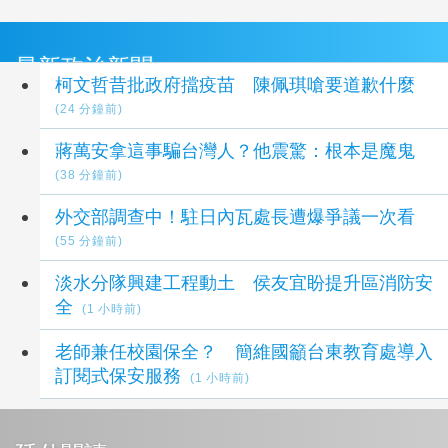
最新政治新聞
柯文哲昔批政府擋疫苗 陳佩琪嗆要道歉什麼
(24 分鐘前)
蔣萬安拿這事騙台灣人？他震驚：根本是魔鬼
(38 分鐘前)
外交部調查中！駐日內瓦處長遭爆爭議一次看
(55 分鐘前)
淡水分隊興建工程動土 侯友宜盼提升區消防安
全
(1 小時前)
老師兼任校園保全？ 簡維國籲台東教育處導入
訂閱式保安服務
(1 小時前)