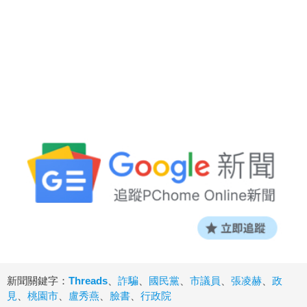
新聞關鍵字：
Threads
、
詐騙
、
國民黨
、
市議員
、
張凌赫
、
政
見
、
桃園市
、
盧秀燕
、
臉書
、
行政院