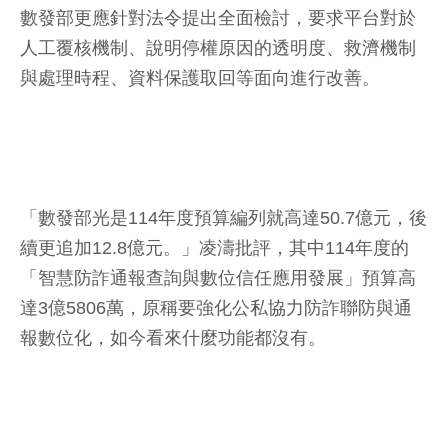
數發部更應針對法令提出全面檢討，要求平台對於
人工覆核機制、說明停權原因的透明度、救濟機制
與處理時程、資料保護取回等面向進行改善。
「數發部光是114年度預算編列就高達50.7億元，後
續更追加12.8億元。」凌濤批評，其中114年度的
「智慧防詐通報查詢與數位信任應用發展」預算高
達3億5806萬，原稱要強化公私協力防詐聯防與通
報數位化，如今看來什麼功能都沒有。