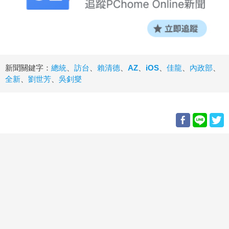
新聞關鍵字：
總統
、
訪台
、
賴清德
、
AZ
、
iOS
、
佳龍
、
內政部
、
全新
、
劉世芳
、
吳釗燮