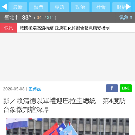
最新
熱門
專題
政治
社會
財經
33°
臺北市
氣象
(
34°
/
31°
)
快訊
韓國極端高溫持續 政府強化跨部會緊急應變機制
藥華藥反擊 上億歐元欠款「並非仲裁裁定」
總預算200多案保留 藍：盼下週協商能大幅收斂爭議
為新資料中心供電 亞馬遜投資德州燃氣發電廠
2026-05-08 |
互傳媒
影／賴清德以軍禮迎巴拉圭總統 第4度訪
台象徵邦誼深厚