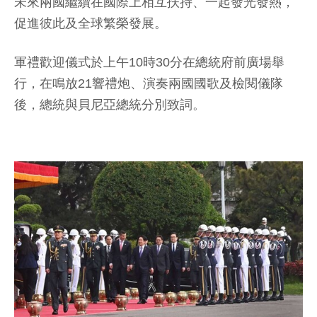
未來兩國繼續在國際上相互扶持、一起發光發熱，
促進彼此及全球繁榮發展。
軍禮歡迎儀式於上午10時30分在總統府前廣場舉
行，在鳴放21響禮炮、演奏兩國國歌及檢閱儀隊
後，總統與貝尼亞總統分別致詞。