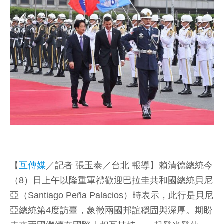
【
互傳媒
／記者 張玉泰／台北 報導】賴清德總統今
（8）日上午以隆重軍禮歡迎巴拉圭共和國總統貝尼
亞（Santiago Peña Palacios）時表示，此行是貝尼
亞總統第4度訪臺，象徵兩國邦誼穩固與深厚。期盼