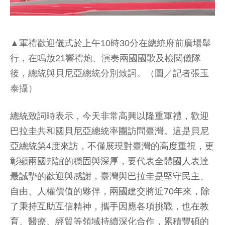
▲軍禮歡迎儀式於上午10時30分在總統府前廣場舉
行，在鳴放21響禮炮、演奏兩國國歌及檢閱儀隊
後，總統與貝尼亞總統分別致詞。（圖／記者張玉
泰攝）
總統致詞時表示，今天非常高興以隆重軍禮，歡迎
巴拉圭共和國貝尼亞總統率團訪問臺灣。這是貝尼
亞總統第4度來訪，不僅展現對臺灣的高度重視，更
彰顯兩國邦誼的穩固與深厚，要代表全體國人表達
最誠摯的歡迎與感謝，臺灣與巴拉圭是堅守民主、
自由、人權價值的夥伴，兩國建交將近70年來，除
了秉持互助互信精神，攜手因應各項挑戰，也在教
育、醫療、經貿等領域持續深化合作，累積豐碩的