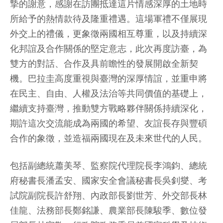
摯的謝意，感謝在訪團抵達這片情感深厚的土地時
所給予的熱情款待及隆重禮遇。這場軍禮不僅展現
外交上的禮儀，更象徵兩國相互尊重，以及持續深
化邦誼及合作關係的堅定意志，此次再度訪臺，為
雙方的對話、合作及具前瞻性的發展開啟全新契
機。巴拉圭高度重視與臺灣的深厚情誼，並重申將
在民主、自由、人權及法治等共同價值的基礎上，
繼續支持臺灣，推動雙方戰略夥伴關係持續深化，
期許這次交流能成為兩國的希望、友誼長存與豐碩
合作的象徵，並造福兩國現在及未來世代的人民。
包括副總統蕭美琴、監察院代理院長李鴻鈞、總統
府秘書長潘孟安、國家安全會議秘書長吳釗燮、考
試院副院長許舒翔、內政部長劉世芳、外交部長林
佳龍、法務部長鄭銘謙、農業部長陳駿季、數位發