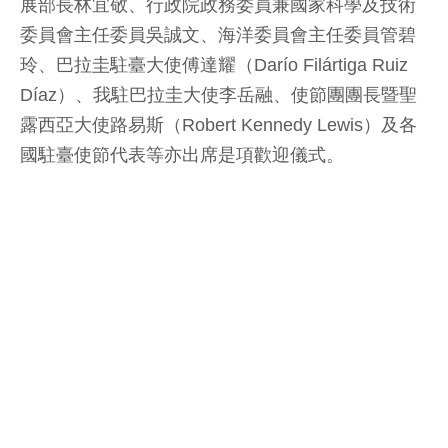
展部長林宜敬、行政院政務委員兼國家科學及技術
委員會主任委員吳誠文、海洋委員會主任委員管碧
玲、巴拉圭駐臺大使傅達耀（Darío Filártiga Ruiz
Díaz）、我駐巴拉圭大使李岳融、使節團團長暨聖
露西亞大使路易斯（Robert Kennedy Lewis）及各
國駐臺使節代表等亦出席是項歡迎儀式。