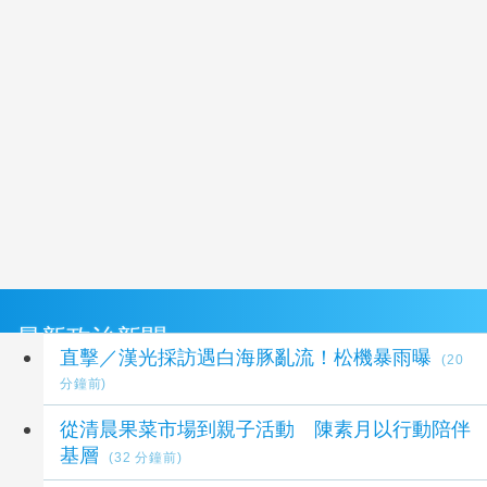
最新政治新聞
直擊／漢光採訪遇白海豚亂流！松機暴雨曝
(20
分鐘前)
從清晨果菜市場到親子活動 陳素月以行動陪伴
基層
(32 分鐘前)