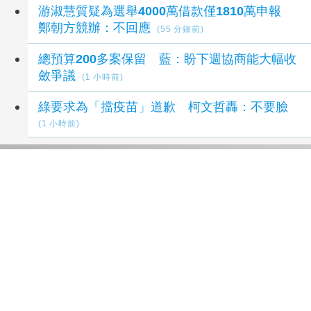
游淑慧質疑為選舉4000萬借款僅1810萬申報
鄭朝方競辦：不回應
(55 分鐘前)
總預算200多案保留 藍：盼下週協商能大幅收
斂爭議
(1 小時前)
綠要求為「擋疫苗」道歉 柯文哲轟：不要臉
(1 小時前)
延伸閱讀
直擊／漢光採訪遇白海豚亂流！松機暴雨曝
20
分鐘前
衛福部挹注11.5億 90項重症手術給付9月起調
升
41 分鐘前
韓國極端高溫持續 政府強化跨部會緊急應變機
制
53 分鐘前