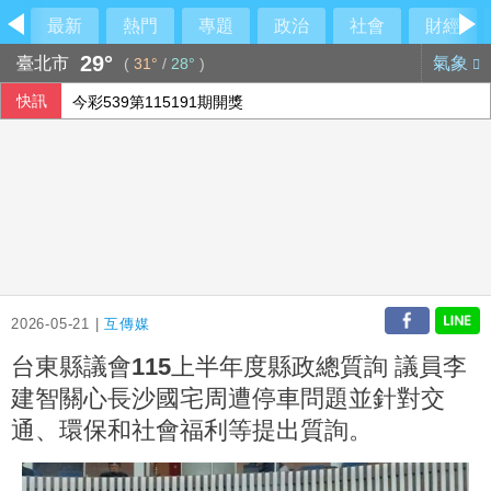
最新
熱門
專題
政治
社會
財經
29°
臺北市
氣象
(
31°
/
28°
)
快訊
今彩539第115191期開獎
AI助攻 宏碁7月營收269億元創13年同期新高
林安可敲二壘打貢獻1打點 西武仍不敵軟銀火力
中東戰事推升樹脂成本 日本扭蛋業靠中國庫存抵銷風險
2026-05-21 |
互傳媒
台東縣議會115上半年度縣政總質詢 議員李
建智關心長沙國宅周遭停車問題並針對交
通、環保和社會福利等提出質詢。