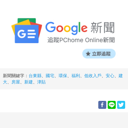
新聞關鍵字：
台東縣
、
國宅
、
環保
、
福利
、
低收入戶
、
安心
、
建
大
、
房屋
、
新建
、
津貼