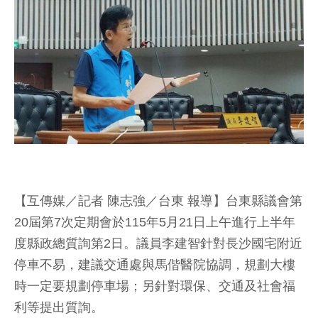
【互傳媒／記者 陳志強／台東 報導】台東縣議會第
20屆第7次定期會於115年5月21日上午進行上半年
度縣政總質詢第2日。議員李建智針對長沙國宅附近
停車不易，建議交通處與馬偕醫院協調，規劃大樓
時一定要規劃停車場；另針對環保、交通及社會福
利等提出質詢。