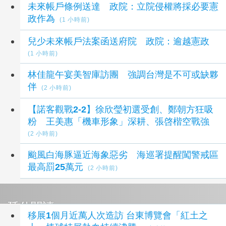
未來帳戶條例送達 政院：立院侵權將採必要憲
政作為
(1 小時前)
兒少未來帳戶法案函送府院 政院：逾越憲政
(1 小時前)
林佳龍午宴美智庫訪團 強調台灣是不可或缺夥
伴
(2 小時前)
【諾客觀戰2-2】徐欣瑩初選受創、鄭朝方狂吸
粉 王美惠「機車形象」深耕、張啓楷空戰強
(2 小時前)
颱風白海豚逼近海象惡劣 海巡署提醒闖警戒區
最高罰25萬元
(2 小時前)
延伸閱讀
移展1個月近萬人次造訪 台東博覽會「紅土之