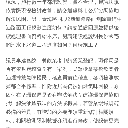
現況，施行數十年都未改變，實不合理，建議法規
依實際現況檢討改善，請交通處與市公所協調協助
解決民困。另，青海路四段2巷道路路面刨除重鋪柏
油路面工程規劃進度如何？請交通處回應並提供後
續處理書面資料給本席。另請建設處說明長沙國宅
的污水下水道工程進度如何？何時施工？
議員李建智說，餐飲業者申請營業登記，環保局是
否有依規定稽查？有一案例，民眾檢舉某餐飲業者
油煙排放氣味擾民，稽查員前往稽查，各項檢測數
據都合乎標準，惟附近居民仍被油煙氣味困擾，原
因何在？環保局是否有辦法解決？建議環保局協助
找出解決油煙氣味的方法或機具，若營業場域規範
必備的器具，有增加的必要即須重新修訂相關規
範，相關檢測限制數據亦須進行修改，使設備更完