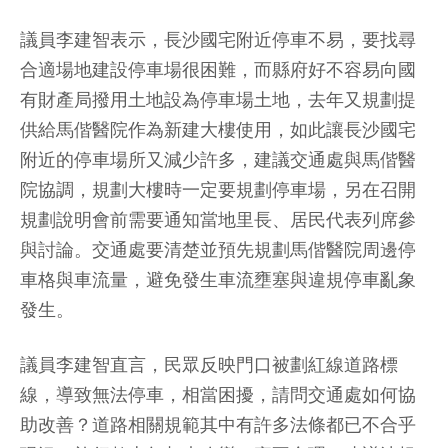
議員李建智表示，長沙國宅附近停車不易，要找尋
合適場地建設停車場很困難，而縣府好不容易向國
有財產局撥用土地設為停車場土地，去年又規劃提
供給馬偕醫院作為新建大樓使用，如此讓長沙國宅
附近的停車場所又減少許多，建議交通處與馬偕醫
院協調，規劃大樓時一定要規劃停車場，另在召開
規劃說明會前需要通知當地里長、居民代表列席參
與討論。交通處要清楚並預先規劃馬偕醫院周邊停
車格與車流量，避免發生車流壅塞與違規停車亂象
發生。
議員李建智直言，民眾反映門口被劃紅線道路標
線，導致無法停車，相當困擾，請問交通處如何協
助改善？道路相關規範其中有許多法條都已不合乎