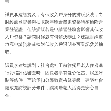
善。
議員李建智提及，有低收入戶身分的攤販反映，向
財經處登記參與抽取跨年晚會攤販資格時須檢附營
業登記證，但該攤販若是申請營登將會影響其低收
入戶資格？請問財經處有何解決辦法？建議財經處
放寬申請資格或檢附低收入戶證明亦可登記參與抽
取。
議員李建智說到，社會處社工前往獨居老人住處進
行資格評估審查時，因長者享有愛心便當、房屋津
貼等條件，而給予扣分導致資格降等級，建議社會
處放寬訪視評分條件，讓獨居老人活得更安心自
在。