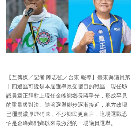
【互傳媒／記者 陳志強／台東 報導】臺東縣議員第
十四選區可說是本屆選舉最受矚目的戰區，現任縣
議員章正輝對上現任金峰鄉鄉長蔣爭光，形成罕見
的重量級對決。隨著選舉腳步逐漸接近，地方政壇
已瀰漫濃厚煙硝味，不少鄉民更直言，這場選戰恐
怕是金峰鄉開鄉以來最激烈的一場議員選舉。