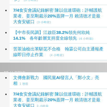
(3 小時前)
7/4食安會議紀錄解密 陳以信連環砲：許輔護航
業者、姜至剛裁示20%蓋牌一月 賴清德才是最
大食安破口
(3 小時前)
【中市長民調】江啟臣38.2%領先何欣純
14.1% 各年齡層支持度全線領先
(4 小時前)
苦茶油檢出苯駢芘不合格 翰霖公司自主通報產
線即日停止作業
(4 小時前)
延伸閱讀
文傳會新戰力 國民黨AI發言人「鄭小文」亮
相
1 秒前
7/4食安會議紀錄解密 陳以信連環砲：許輔護航
業者、姜至剛裁示20%蓋牌一月 賴清德才是最
大食安破口
3 小時前