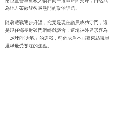
兩位藍營重量級人物在同一選區正面交鋒，自然成
為地方茶餘飯後最熱門的政治話題。
隨著選戰逐步升溫，究竟是現任議員成功守門，還
是現任鄉長射破門網轉戰議會，這場被外界形容為
「足球PK大戰」的選戰，勢必成為本屆臺東縣議員
選舉最受關注的焦點。