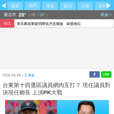
最新
熱門
專題
政治
社會
財經
28°
臺北市
氣象
(
29°
/
28°
)
快訊
美非農就業疲弱降低升息風險 歐股收紅
2026-06-08 |
互傳媒
台東第十四選區議員網內互打？ 現任議員對
決現任鄉長 上演PK大戰