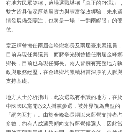
有地方民眾笑稱，這場選戰堪稱「真正的PK戰」，
雙方皆具備深厚基層實力與豐富從政經驗，未來選
情發展備受關注，也將是一場「一翻兩瞪眼」的硬
仗。
章正輝曾擔任兩屆金峰鄉鄉長及兩屆臺東縣議員，
目前為現任縣議員；而蔣爭光則曾擔任兩屆金峰鄉
鄉長，目前也為現任鄉長。兩人皆擁有完整地方執
政與服務經歷，在金峰鄉均累積相當深厚的人脈與
支持基礎。
地方人士分析指出，此次選戰有爭議的地方，在於
中國國民黨開放2人掛黨參選，被外界視為典型的
「網內互打」。由於金峰鄉長期以來藍營支持者占
多數，約有八成選民傾向支持藍營候選人，因此當