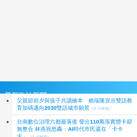
最新政治新聞
父親節前夕與孩子共讀繪本 賴瑞隆宣示雙語教
育加碼邁向2030雙語城市願景
(3 小時前)
台南數位治理六都最落後 發出110萬張實體卡卻
無整合 林燕祝怒轟：AI時代市民還在「卡卡
卡」