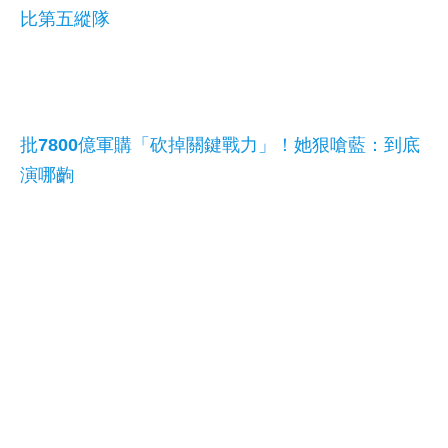
比第五縱隊
批7800億軍購「砍掉關鍵戰力」！她狠嗆藍：到底
演哪齣