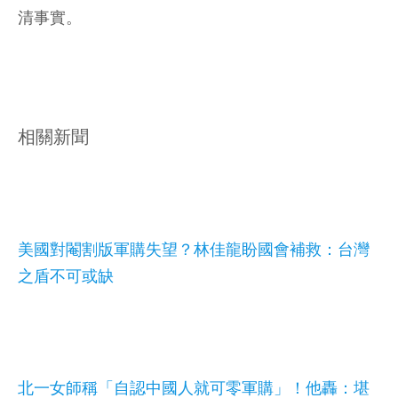
清事實。
相關新聞
美國對閹割版軍購失望？林佳龍盼國會補救：台灣
之盾不可或缺
北一女師稱「自認中國人就可零軍購」！他轟：堪