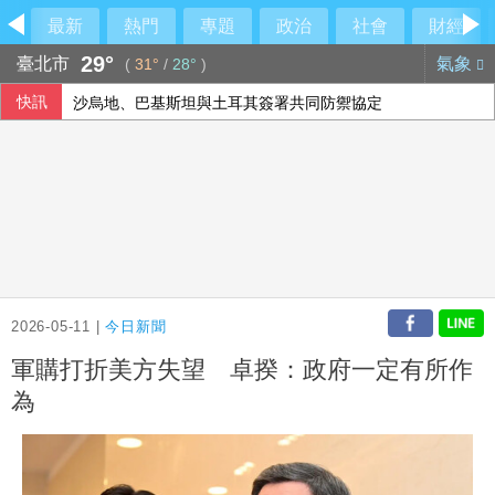
最新
熱門
專題
政治
社會
財經
29°
臺北市
氣象
(
31°
/
28°
)
快訊
沙烏地、巴基斯坦與土耳其簽署共同防禦協定
封鎖「台青e家」 陸委會：依法封鎖違法網站
兒少未來帳戶法案函送府院 政院：逾越憲政
陳時中要藍白道歉 民眾黨反擊：別拿慈濟遭詐洗記憶
2026-05-11 |
今日新聞
軍購打折美方失望 卓揆：政府一定有所作
為