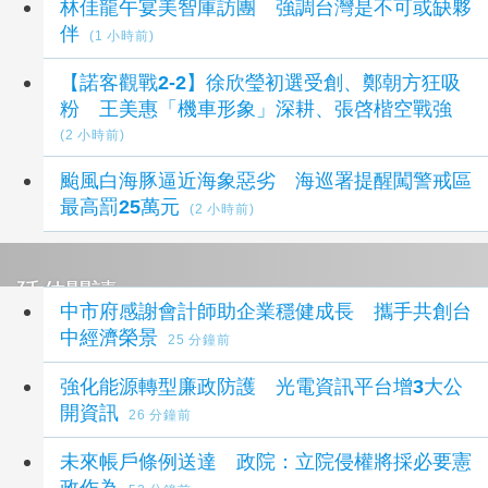
林佳龍午宴美智庫訪團 強調台灣是不可或缺夥
伴
(1 小時前)
【諾客觀戰2-2】徐欣瑩初選受創、鄭朝方狂吸
粉 王美惠「機車形象」深耕、張啓楷空戰強
(2 小時前)
颱風白海豚逼近海象惡劣 海巡署提醒闖警戒區
最高罰25萬元
(2 小時前)
延伸閱讀
中市府感謝會計師助企業穩健成長 攜手共創台
中經濟榮景
25 分鐘前
強化能源轉型廉政防護 光電資訊平台增3大公
開資訊
26 分鐘前
未來帳戶條例送達 政院：立院侵權將採必要憲
政作為