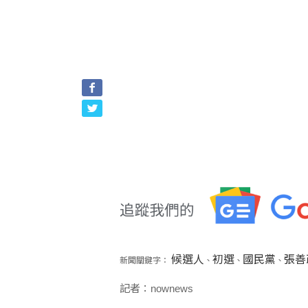
候選人
初選
國民黨
張善
新聞關鍵字：
、
、
、
記者：nownews