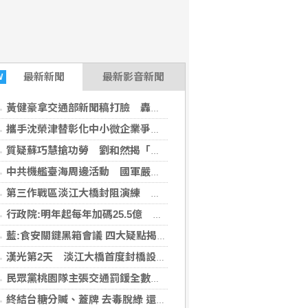
最新
新聞
最新影音新聞
W
黃健豪拿交通部新聞稿打臉 轟賴清德談捷運藍線核定在說謊
攜手沈榮津替彰化中小微企業爭出路 陳素月：任縣長第一時間導入中央千億資源
質疑蘇巧慧搶功勞 劉和然揭「三鶯線核定時間」：當父母官要說實話
中共機艦臺海周邊活動 國軍嚴密監控應處
第三作戰區淡江大橋封阻演練 構築首都圈堅實防線
行政院:明年起每年加碼25.5億 改善商圈環境
藍:食安關鍵黑箱會議 四大疑點揭露食安防線失守
漢光第2天 淡江大橋首度封橋設3防線阻敵直衝中樞
民眾黨桃園隊主張交通罰鍰全數用於交通改善
終結台糖分贓、蓋牌 去毒脫綠 還我食安