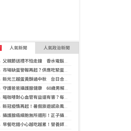
人氣新聞
人氣政治新聞
T
父親節送禮不怕走鐘 香水電鬍刀千年不敗
市場缺蛋警報再起？供應吃緊蛋價蠢蠢欲動
新光三越蛋黃酥過中秋 台日合作開發話題新品
守護爸爸攝護腺健康 60歲男解尿異常 靠PHI檢測及早揪出攝護腺癌
喝咖啡對心血管有益還有害？每日可以喝幾杯咖啡？美心臟協會一次解答
新冠疫情再起！暑假旅遊感染風險增 專家教你這樣做好防護
攝護腺癌細胞無所遁形！正子攝影掃描揪出攝護腺癌，精準定位助早期治療
早餐吃錯小心越吃越累！營養師點名3大NG組合：根本「台式安眠藥」