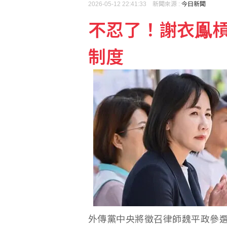
2026-05-12 22:41:33 新聞來源 :
今日新聞
不忍了！謝衣鳯
台積電走揚 台股開高漲逾4
制度
國小生腋下飄異味恐是狐
外傳黨中央將徵召律師魏平政參