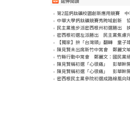
延伸閱讀
第2屆鈣鈦礦校園創新應用競賽 中
中華大學鈣鈦礦競賽秀跨域創新 
民主黨進步派密西根州初選勝出 
密西根初選左派勝出 民主黨焦慮
【獨家】拚「台灣頭」翻轉 童子
陳見賢未出席新竹中常會 鄭麗文
竹縣行動中常會 鄭麗文：國民黨
陳見賢稱初選「心很痛」 彭華幹
陳見賢稱初選「心很痛」 彭華幹
密西根民主黨參院初選成路線風向球 