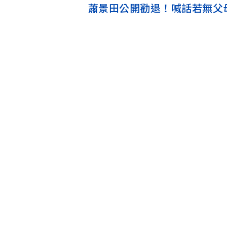
蕭景田公開勸退！喊話若無父