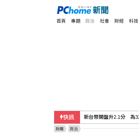
首頁
專題
政治
社會
財經
科技
快訊
新台幣開盤升2.1分 為32
新聞
政治
台積電上漲25元 台股今