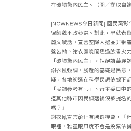
在破壞黨內民主。（圖／擷取自
[NOWNEWS今日新聞] 國民
律師魏平政參選。對此，早就表
麗文喊話，直言空降人選並非張
盤皆輸。謝衣鳯晚間透過臉書火
「破壞黨內民主」，拒絕讓華麗
謝衣鳯強調，勝選的基礎是民意
疑，各地初選在科學民調依據下
「民調參考有限」、蕭主委口中
道其他縣市因民調落後沒被提名
嗎？」
謝衣鳯直言彰化有勝選機會，「
眼裡，雅量跟風度不會是投票依