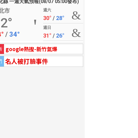
縣 一週天氣預報(08/07 05:00發布)
北市
週六
30°
/
28°
2°
週日
8°
/
34°
31°
/
26°
google熱搜-新竹氣爆
新
名人被打臉事件
門