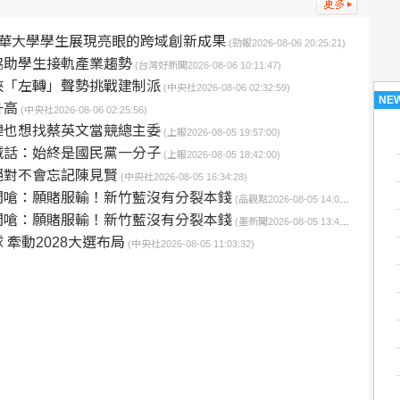
華大學學生展現亮眼的跨域創新成果
(勁報2026-08-06 20:25:21)
協助學生接軌產業趨勢
(台灣好新聞2026-08-06 10:11:47)
挾「左轉」聲勢挑戰建制派
(中央社2026-08-06 02:32:59)
NE
升高
(中央社2026-08-06 02:25:56)
瑋也想找蔡英文當競總主委
(上報2026-08-05 19:57:00)
喊話：始終是國民黨一分子
(上報2026-08-05 18:42:00)
絕對不會忘記陳見賢
(中央社2026-08-05 16:34:28)
開嗆：願賭服輸！新竹藍沒有分裂本錢
(品觀點2026-08-05 14:04:06)
開嗆：願賭服輸！新竹藍沒有分裂本錢
(墨新聞2026-08-05 13:46:07)
牽動2028大選布局
(中央社2026-08-05 11:03:32)