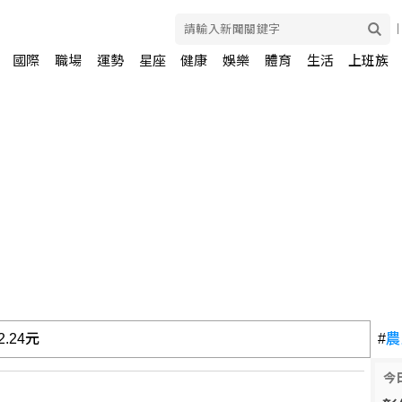
國際
職場
運勢
星座
健康
娛樂
體育
生活
上班族
.24元
#
農
今
早盤攻上44800點