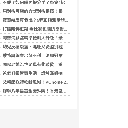
不愛了如何體面提分手？學會4招重新看待分手：道歉、挽留都沒必要
用對待豆腐的方式對待眼睛！眼科醫揭「4件事」絕不可以對眼睛做
寶寶幾度算發燒？5種正確測量體溫的方法：耳溫測量快、額溫快速便利
打破陪伴框架 看比賽也能抗憂鬱？日最新研究指出：觀看運動賽事 老年憂鬱症風險降低3成
阿茲海默症精準檢測大升級！最新血液生物標記檢測，不再只能靠「猜」
幼兒反覆腹痛、嘔吐又黃疸別輕忽 當心罹患罕見先天性膽管囊腫
蒙特婁網賽出師不利 法網冠軍茲韋列夫輸荷蘭對手
國際足總為世足私有化致歉 重申力挺主席英凡提諾
爸氣升級智慧生活！燦坤滿額抽折疊旗艦機、台灣大 3C 豪禮最低 0 元帶回家
父親節送禮吹新風潮！PChome 24h 購物揭男香 TOP5 與居家健身器材買氣翻倍
蟬聯八年最高金獎殊榮！香港皇玥推「五大亮點」中秋禮盒