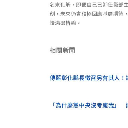
名來化解，即便自己已卸任黨部
刻，未來仍會積極回應基層期待
情滿盤皆輸。
相關新聞
傳藍彰化縣長徵召另有其人！
「為什麼黨中央沒考慮我」 