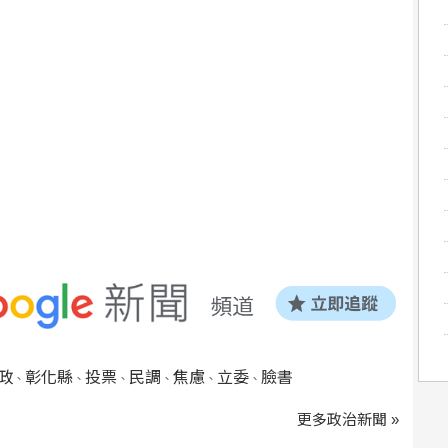
政
彰化縣
投票
民調
焦慮
立委
臉書
、
、
、
、
、
、
更多政治新聞 »