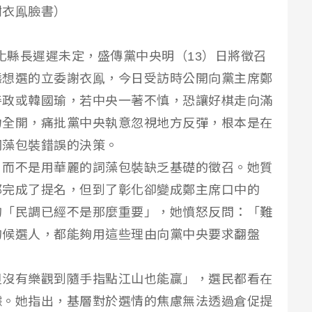
謝衣鳯臉書）
黨彰化縣長遲遲未定，盛傳黨中央明（13）日將徵召
態想選的立委謝衣鳯，今日受訪時公開向黨主席鄭
善政或韓國瑜，若中央一著不慎，恐讓好棋走向滿
力全開，痛批黨中央執意忽視地方反彈，根本是在
詞藻包裝錯誤的決策。
，而不是用華麗的詞藻包裝缺乏基礎的徵召。她質
都完成了提名，但到了彰化卻變成鄭主席口中的
的「民調已經不是那麼重要」，她憤怒反問：「難
的候選人，都能夠用這些理由向黨中央要求翻盤
但沒有樂觀到隨手指點江山也能贏」，選民都看在
據。她指出，基層對於選情的焦慮無法透過倉促提