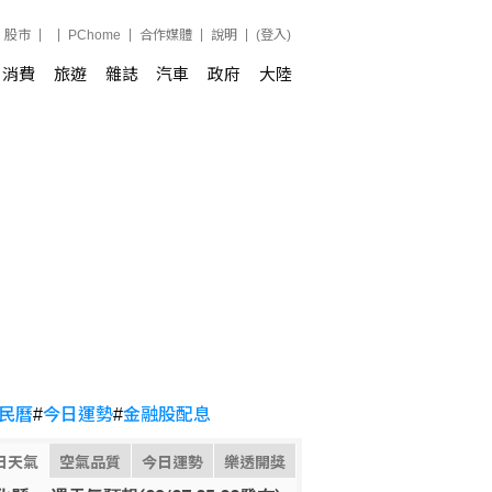
股市
PChome
合作媒體
說明
(登入)
消費
旅遊
雜誌
汽車
政府
大陸
民曆
#
今日運勢
#
金融股配息
日天氣
空氣品質
今日運勢
樂透開獎