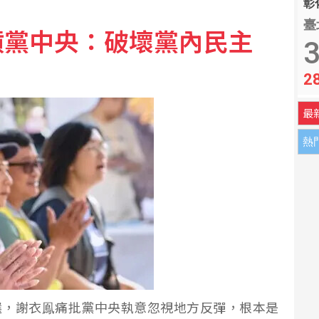
彰化
臺
槓黨中央：破壞黨內民主
30點突破44800點
3
2
臭？醫：若伴青春期徵象應評估性早熟
最
熱
選，謝衣鳯痛批黨中央執意忽視地方反彈，根本是