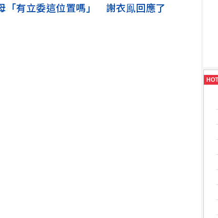
母「有立委這位置嗎」 謝衣鳯回應了
HO