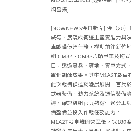
M1A2T戰車20日凌晨在新竹地
炯昌攝)
[NOWNEWS今日新聞] 今（
威脅，展現戍衛疆土堅實能力與決心
車戰備偵巡任務，機動前往新竹
組 CM32、CM33八輪甲車及
目，透過實兵、實地、實車方式
戰化訓練成果。其中M1A2T戰
此次戰備偵巡於凌晨展開，官兵
武器裝備、動力系統及通信裝備
達，確認編組官兵熟稔任務分工
備整備並投入作戰任務能力。
M1A2T戰車離開營區後，採18