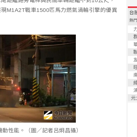
尾距離路旁電桿與民間車輛距離不到10公尺，
M1A2T戰車1500匹馬力燃氣渦輪引擎的優異
異機動性能。（圖／記者呂炯昌攝）