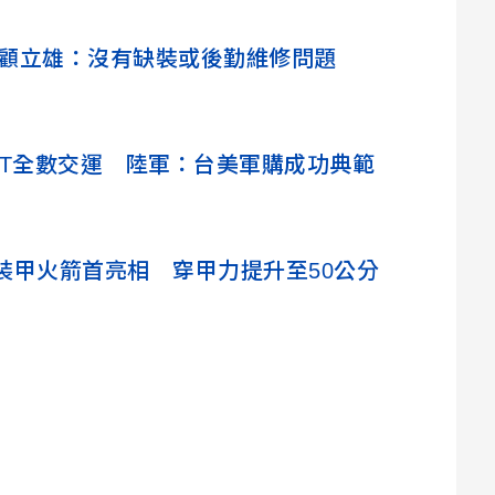
？顧立雄：沒有缺裝或後勤維修問題
A2T全數交運 陸軍：台美軍購成功典範
裝甲火箭首亮相 穿甲力提升至50公分