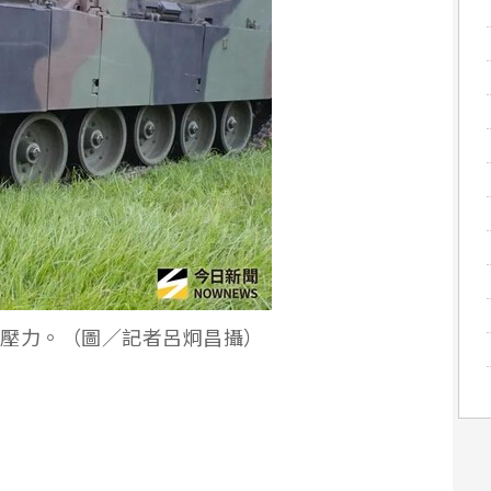
接地壓力。（圖／記者呂炯昌攝）