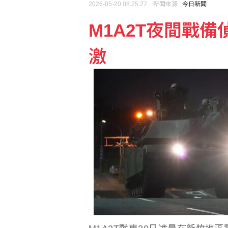
2026-05-20 08:25:27 新聞來源 :
今日新聞
M1A2T夜間戰
高階穿戴需求強 Garmi
激
本業及轉投資挹注 統一