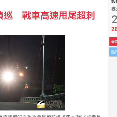
彰化
臺
備偵巡 戰車高速甩尾超刺
n第2季獲利大增3成創高
2
2
上半年獲利年增36%同期新高
最
熱