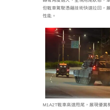
轉彎角度過大，呈現甩尾狀態，車
但戰車駕駛憑藉技術快速拉回，展現
性能。
M1A2T戰車高速甩尾，展現優