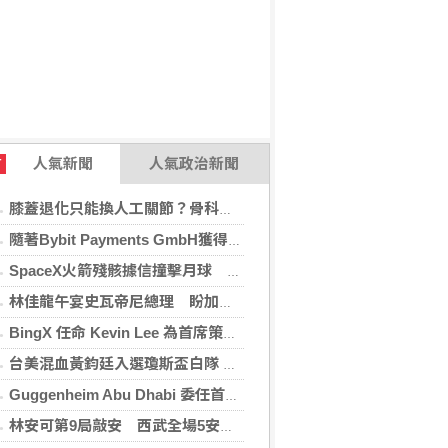
人氣新聞
人氣政治新聞
T
膝蓋退化只能換人工關節？骨科醫師解析「退化性關節炎」治療評估
隨著Bybit Payments GmbH獲得電子貨幣機構牌照，Bybit.eu進一步拓展其在歐洲的業務布局
SpaceX火箭殘骸據信撞擊月球 無即時畫面暫難確認
林佳龍午宴史瓦帝尼總理 盼加強各領域雙邊合作
BingX 任命 Kevin Lee 為首席策略長，加速推進多資產、以用戶為核心的發展願景
台美混血黃鈞廷入選瓊斯盃白隊 榮幸披台灣戰袍
Guggenheim Abu Dhabi 委任首任館長
林安可第9局敲安 西武全場5安遭羅德完封