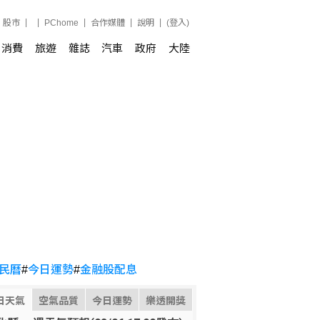
股市
PChome
合作媒體
說明
(登入)
消費
旅遊
雜誌
汽車
政府
大陸
民曆
#
今日運勢
#
金融股配息
日天氣
空氣品質
今日運勢
樂透開獎