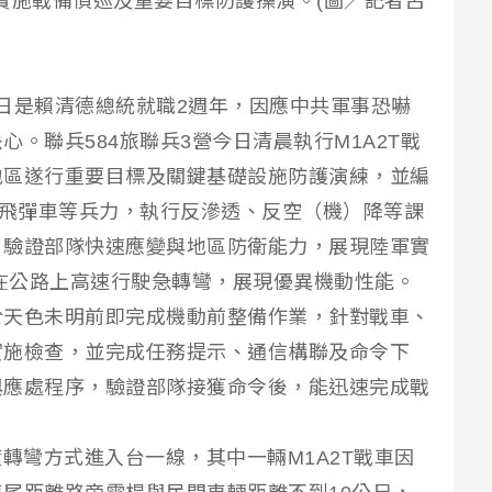
區實施戰備偵巡及重要目標防護操演。(圖／記者呂
20）日是賴清德總統就職2週年，因應中共軍事恐嚇
。聯兵584旅聯兵3營今日清晨執行M1A2T戰
地區遂行重要目標及關鍵基礎設施防護演練，並編
拖式飛彈車等兵力，執行反滲透、反空（機）降等課
，驗證部隊快速應變與地區防衛能力，展現陸軍實
車在公路上高速行駛急轉彎，展現優異機動性能。
於天色未明前即完成機動前整備作業，針對戰車、
實施檢查，並完成任務提示、通信構聯及命令下
與應處程序，驗證部隊接獲命令後，能迅速完成戰
0度轉彎方式進入台一線，其中一輛M1A2T戰車因