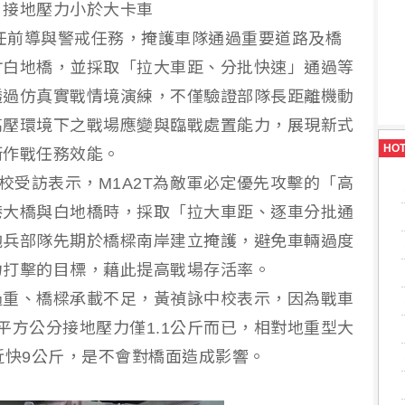
：接地壓力小於大卡車
擔任前導與警戒任務，掩護車隊通過重要道路及橋
竹白地橋，並採取「拉大車距、分批快速」通過等
透過仿真實戰情境演練，不僅驗證部隊長距離機動
高壓環境下之戰場應變與臨戰處置能力，展現新式
HO
衛作戰任務效能。
校受訪表示，M1A2T為敵軍必定優先攻擊的「高
港大橋與白地橋時，採取「拉大車距、逐車分批通
砲兵部隊先期於橋樑南岸建立掩護，避免車輛過度
力打擊的目標，藉此提高戰場存活率。
過重、橋樑承載不足，黃禎詠中校表示，因為戰車
平方公分接地壓力僅1.1公斤而已，相對地重型大
近快9公斤，是不會對橋面造成影響。