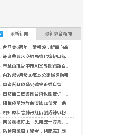
最新
新聞
最新影音新聞
W
台亞會8週年 蕭新煌：新南向為基礎公布台灣印太戰略
許淑華要求交通局強化違規申訴查證 盼保障市民程序正義
林楚茵批台中市AI宣導圖錯誤百出 質疑市府把關失靈
內政部9月發10萬本公寓減災指引 輔導社區設防災隊
學者質疑偽造公聽會監委自傳 府：非總統府提供
日防衛白皮書刪台海攸關安保 學者：未淡化中國威脅論述
採購疫苗涉詐慈濟逾10億元 慈濟基金會：會採取必要措施捍衛權益
明知原料含蘇丹紅仍製成辣椒粉販售 農產公司負責人判刑6月
東發號被盯上「免用統一發票」？網集體檢舉
防跨國鎮壓！學者：相關罪刑應提升國安層級