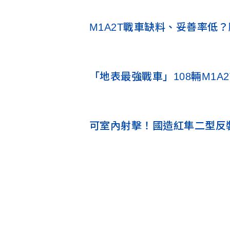
M1A2T戰車缺料、妥善率低
「地表最強戰車」108輛M1
可室內射擊！國造紅隼二型反