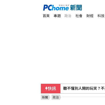
首頁
專題
政治
社會
財經
科技
快訊
聽不懂別人開的玩笑？不
新聞
政治
台亞會8週年 蕭新煌：