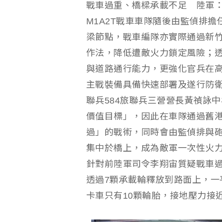
戰車過重、橋樑承載不足 陸軍
M1A2T戰車車隊隨後由監偵排
梁節點，戰車編隊亦實際通過新
作法，降低遭敵火力鎖定風險；
與道路通行能力，更強化官兵在
主戰裝備具備快速部署及遂行防
聯兵584旅聯兵三營營長黃禎詠中
價值目標」，因此在車隊通過舊
過」的戰術，同時會由監偵排與
集中於橋上，成為敵軍一次性火
針對前陸軍司令李翔宙質疑戰車
透過7顆承載輪釋放到路面上，一
卡車只有10顆輪胎，接地壓力接