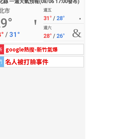
縣 一週天氣預報(08/06 17:00發布)
北市
週五
31°
/
28°
9°
週六
8°
/
31°
28°
/
26°
google熱搜-新竹氣爆
新
名人被打臉事件
門