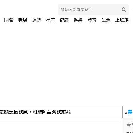
國際
職場
運勢
星座
健康
娛樂
體育
生活
上班族
是缺乏幽默感，可能阿茲海默前兆
#
農
今
新南向為基礎公布台灣印太戰略