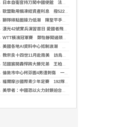
日本自衛官持刀闖中國使館 法庭上稱促中國改變外交
歐盟動用俄凍結資產利息 撥522億元援助烏克蘭
獅隊得點圈接力低潮 陳聖平手感冷到結霜
漢光42號實兵演習首日 愛國者飛彈車高雄罕見現蹤
WTT橫濱冠軍賽 鄭怡靜闖過頭關晉女單16強
美國各地AI資料中心抵制浪潮 川普指控北京煽動
教宗良十四世11月赴南美 訪烏拉圭、阿根廷和秘魯
范國宸開轟悍將大勝兄弟 王柏融再見安雄鷹擒猿
倫敦市中心柯芬園4男遭刺傷 一女涉持械攻擊被捕
福爾摩沙國際青少年足賽 192隊參賽規模創新高
美學者：中國恐以火力封鎖迫台屈服 降低國際介入可能