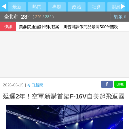
最新
熱門
專題
政治
社會
財經
28°
臺北市
氣象
(
29°
/
28°
)
快訊
美參院通過對俄制裁案 川普可課俄商品最高500%關稅
民俗月不怕阿飄作祟 6張神明卡護佑平安
行員勾結地政士收回扣 15家銀行60多人涉案
6月國銀放款單月新高 個人貸款暴增2575億
2026-06-15 |
今日新聞
延遲2年！空軍新購首架F-16V自美起飛返國