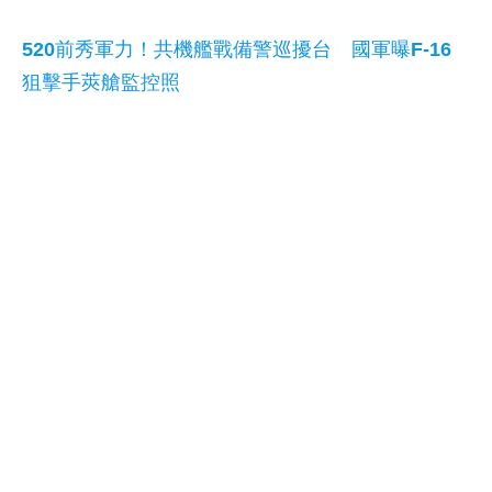
520前秀軍力！共機艦戰備警巡擾台 國軍曝F-16
狙擊手莢艙監控照