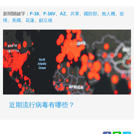
新聞關鍵字：
F-16
、
F-16V
、
AZ
、
共軍
、
國防部
、
無人機
、
疫
情
、
美國
、
花蓮
、
顧立雄
近期流行病毒有哪些？