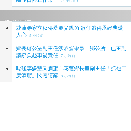
(7 小時前)
延伸閱讀
花蓮榮家立秋傳愛慶父親節 歌仔戲傳承經典暖
人心
5 小時前
鄉長辦公室副主任涉酒駕肇事 鄉公所：已主動
請辭負起車禍責任
7 小時前
噁碰李多慧又酒駕！花蓮鄉長室副主任「抓包二
度酒駕」閃電請辭
8 小時前
颱風白海豚逼近 海警範圍納東北部海面
8 小時
前
酒駕停車開車門與機車碰撞 吉安鄉公所副主任
請辭
9 小時前