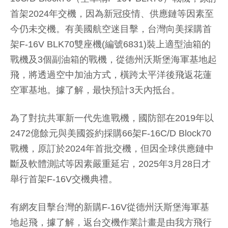
首架2024年交機，因為新冠疫情、供應鏈等因素至
今仍未交機。有美國航空迷目擊，台灣向美採購首
架F-16V BLK70雙座機(編號6831)裝上適型油箱的
戰機及3個副油箱的戰機，從德州沃斯堡海軍基地起
飛，將透過空中加油方式，橫跨太平洋後飛返花蓮
空軍基地。據了解，最快預計3天內抵台。
為了對抗共軍新一代先進戰機，國防部在2019年以
2472億餘元與美國簽約採購66架F-16C/D Block70
戰機，原訂於2024年首批交機，但因全球供應鏈中
斷及軟體測試等因素嚴重延宕，2025年3月28日才
舉行首架F-16V交機典禮。
有網友目擊台灣的新購F-16V從德州沃斯堡海軍基
地起飛，據了解，返台交機作業計畫是由我方飛行