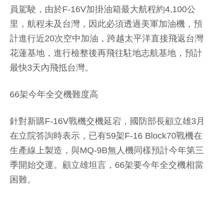
員駕駛，由於F-16V加掛油箱最大航程約4,100公
里，航程未及台灣，因此必須透過美軍加油機，預
計進行近20次空中加油，跨越太平洋直接飛返台灣
花蓮基地，進行檢整後再飛往駐地志航基地，預計
最快3天內飛抵台灣。
66架今年全交機難度高
針對新購F-16V戰機交機延宕，國防部長顧立雄3月
在立院答詢時表示，已有59架F-16 Block70戰機在
生產線上製造，與MQ-9B無人機同樣預計今年第三
季開始交運。顧立雄坦言，66架要今年全交機相當
困難。