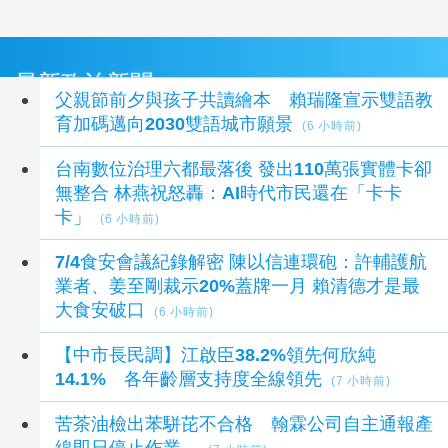
最新政治新聞
父親節前夕與孩子共讀繪本 賴瑞隆宣示雙語教
育加碼邁向2030雙語城市願景
(6 小時前)
台南數位治理六都最落後 發出110萬張實體卡卻
無整合 林燕祝怒轟：AI時代市民還在「卡卡
卡」
(6 小時前)
7/4食安會議紀錄解密 陳以信連環砲：許輔護航
業者、姜至剛裁示20%蓋牌一月 賴清德才是最
大食安破口
(6 小時前)
【中市長民調】江啟臣38.2%領先何欣純
14.1% 各年齡層支持度全線領先
(7 小時前)
苦茶油檢出苯駢芘不合格 翰霖公司自主通報產
線即日停止作業