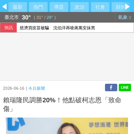
最新
熱門
專題
政治
社會
財經
30°
臺北市
氣象
(
31°
/
28°
)
快訊
慈濟買疫苗被騙 沈伯洋再嗆蔣萬安抹黑
美伊戰火下沙土巴3國簽防禦協定 背後意涵一次看
人形機器人眼手協調 台廠供應鏈從頭到腳就定位
温世政揭AZ來台內幕：當年台灣真的很不容易
2026-06-16 |
今日新聞
賴瑞隆民調勝20%！他點破柯志恩「致命
傷」