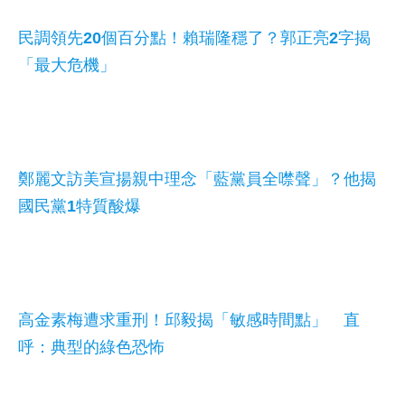
民調領先20個百分點！賴瑞隆穩了？郭正亮2字揭
「最大危機」
鄭麗文訪美宣揚親中理念「藍黨員全噤聲」？他揭
國民黨1特質酸爆
高金素梅遭求重刑！邱毅揭「敏感時間點」 直
呼：典型的綠色恐怖