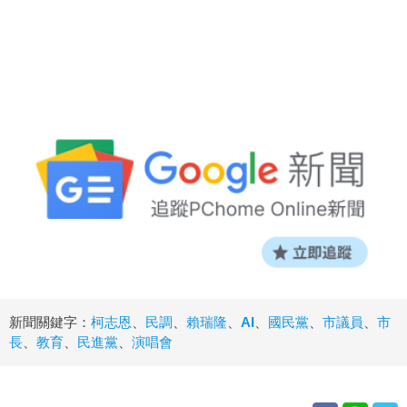
新聞關鍵字：
柯志恩
、
民調
、
賴瑞隆
、
AI
、
國民黨
、
市議員
、
市
長
、
教育
、
民進黨
、
演唱會