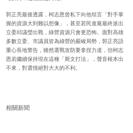
郭正亮最後透露，柯志恩曾私下向他坦言「對手掌
握的資源大到難以想像」，甚至若民進黨最終派出
立委邱議瑩出戰，綠營資源只會更恐怖。面對高雄
多數立委、市議員皆為綠營的嚴峻局勢，郭正亮語
重心長地警告，雖然選戰攻防要拿捏力道，但柯志
恩若繼續保持現在這種「斯文打法」，聲音根本出
不來，對選情絕對大大的不利。
相關新聞