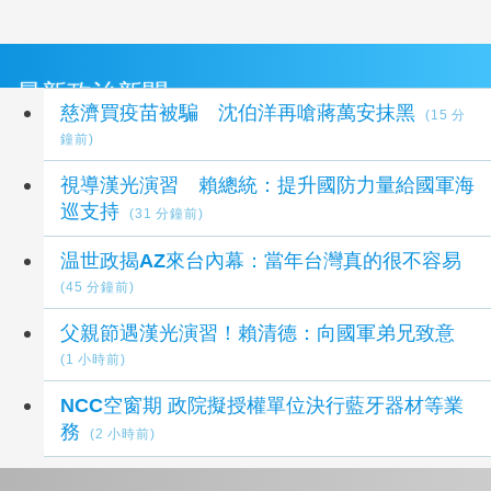
最新政治新聞
慈濟買疫苗被騙 沈伯洋再嗆蔣萬安抹黑
(15 分
鐘前)
視導漢光演習 賴總統：提升國防力量給國軍海
巡支持
(31 分鐘前)
温世政揭AZ來台內幕：當年台灣真的很不容易
(45 分鐘前)
父親節遇漢光演習！賴清德：向國軍弟兄致意
(1 小時前)
NCC空窗期 政院擬授權單位決行藍牙器材等業
務
(2 小時前)