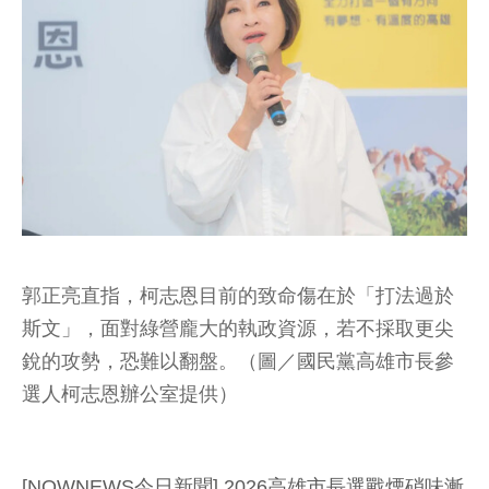
郭正亮直指，柯志恩目前的致命傷在於「打法過於
斯文」，面對綠營龐大的執政資源，若不採取更尖
銳的攻勢，恐難以翻盤。（圖／國民黨高雄市長參
選人柯志恩辦公室提供）
[NOWNEWS今日新聞] 2026高雄市長選戰煙硝味漸