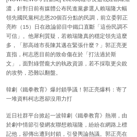
濃，針對日前有媒體公布民進黨參選人賴瑞隆大幅
領先國民黨柯志恩20個百分點的民調，前立委郭正
亮昨（15）日在政論節目中鐵口直斷「這份民調不
可信」。他犀利質疑，若賴瑞隆真的穩定領先這麼
多，「那高雄市長陳其邁在緊張什麼？」郭正亮更
直指，柯志恩目前的致命傷在於「打法過於斯
文」，面對綠營龐大的執政資源，若不採取更尖銳
的攻勢，恐難以翻盤。
韓劇《鐵拳教育》爆封鎖爭議！郭正亮爆料：寄了
一堆資料柯志恩卻沒用力打
近日社群平台掀起一波韓劇《鐵拳教育》熱潮，由
於劇中情節引發網友聯想賴瑞隆，紛紛在網路上標
記他，卻傳出遭到封鎖，引發輿論熱議。郭正亮在