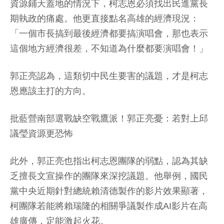
資源鋪天蓋地的情況下，柯志恩必須找出民進黨長
期執政的痛處。他更直接點名高雄的經濟現況：
「一個市長搞到最後經濟都要搞演唱會，那也表示
這個地方經濟很差，不知道為什麼都要演唱會！」
郭正亮認為，這類切中民生要害的議題，才是柯志
恩應該主打的方向。
批藍營南部選戰缺空戰鷹派！郭正亮憂：若對上邱
議瑩資源更恐怖
此外，郭正亮也指出柯志恩團隊的弱點，認為其缺
乏擅長文宣操作的團隊來深挖議題。他舉例，國民
黨中央近期針對總統賴清德製作的影片效果顯著，
柯團隊若能將賴瑞隆的相關爭議製作成AI影片在高
雄廣傳，定能激起火花。