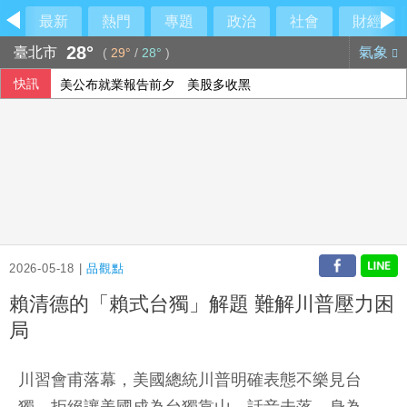
最新
熱門
專題
政治
社會
財經
28°
臺北市
氣象
(
29°
/
28°
)
快訊
美公布就業報告前夕 美股多收黑
美媒：北京不滿對台軍售 美國防官員訪中受阻
伊朗擬禁美以船隻過海峽 國際油價大漲逾3美元
2026-05-18 |
品觀點
賴清德的「賴式台獨」解題 難解川普壓力困
局
川習會甫落幕，美國總統川普明確表態不樂見台