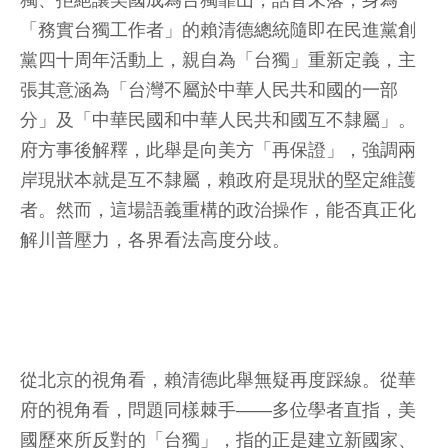
獨、拒絕讓美國成為台獨靠山，話音未落，身為
「務實台獨工作者」的賴清德總統隨即在民進黨創
黨四十周年活動上，親自為「台獨」重新定義，主
張其意涵為「台灣不屬於中華人民共和國的一部
分」及「中華民國和中華人民共和國互不隸屬」。
府方事後解釋，此舉是向美方「再保證」，強調兩
岸現狀本就是互不隸屬，賴政府是現狀的堅定維護
者。然而，這場語義重構的政治操作，能否真正化
解川普壓力，各界看法高度分歧。
從北京的視角看，賴清德此舉無疑再度踩線。從華
府的視角看，問題同樣棘手——多位學者直指，美
國歷來所反對的「台獨」，指的正是建立新國家、