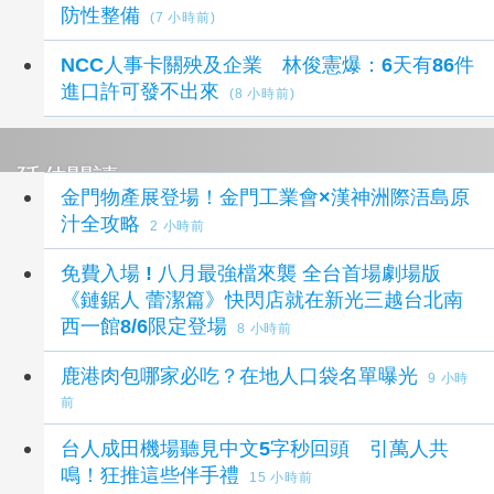
防性整備
(7 小時前)
NCC人事卡關殃及企業 林俊憲爆：6天有86件
進口許可發不出來
(8 小時前)
延伸閱讀
金門物產展登場！金門工業會×漢神洲際浯島原
汁全攻略
2 小時前
免費入場 ! 八月最強檔來襲 全台首場劇場版
《鏈鋸人 蕾潔篇》快閃店就在新光三越台北南
西一館8/6限定登場
8 小時前
鹿港肉包哪家必吃？在地人口袋名單曝光
9 小時
前
台人成田機場聽見中文5字秒回頭 引萬人共
鳴！狂推這些伴手禮
15 小時前