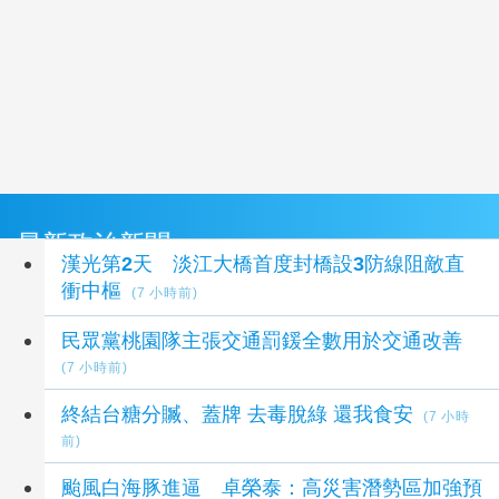
最新政治新聞
漢光第2天 淡江大橋首度封橋設3防線阻敵直
衝中樞
(7 小時前)
民眾黨桃園隊主張交通罰鍰全數用於交通改善
(7 小時前)
終結台糖分贓、蓋牌 去毒脫綠 還我食安
(7 小時
前)
颱風白海豚進逼 卓榮泰：高災害潛勢區加強預