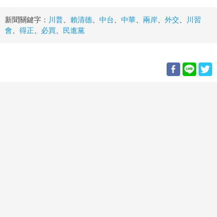
新聞關鍵字：
川普
、
賴清德
、
中台
、
中華
、
兩岸
、
外交
、
川習
會
、
得正
、
必買
、
民進黨