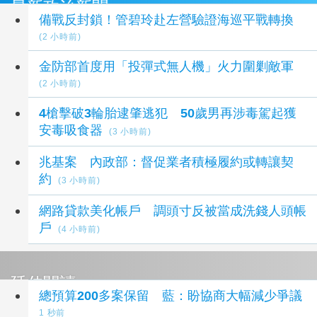
最新政治新聞
備戰反封鎖！管碧玲赴左營驗證海巡平戰轉換
(2 小時前)
金防部首度用「投彈式無人機」火力圍剿敵軍
(2 小時前)
4槍擊破3輪胎逮肇逃犯 50歲男再涉毒駕起獲
安毒吸食器
(3 小時前)
兆基案 內政部：督促業者積極履約或轉讓契
約
(3 小時前)
網路貸款美化帳戶 調頭寸反被當成洗錢人頭帳
戶
(4 小時前)
延伸閱讀
總預算200多案保留 藍：盼協商大幅減少爭議
1 秒前