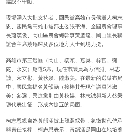
建設不中斷。
現場湧入大批支持者，國民黨高雄市長候選人柯志
恩、國民黨高雄市黨部主委張平海、全國農會理事
長蕭漢俊、岡山區農會總幹事黃聖達、岡山里長聯
誼會主席蔡錫琛及多位地方人士到場力挺。
高雄市第三選區（岡山、橋頭、燕巢、梓官、彌
陀、永安）應選5席。現任市議員為方信淵、林志
誠、宋立彬、黃秋媖、陸淑美。在最新的選舉布局
中，國民黨提名黃韻涵（接棒其母現任議員陸淑
美）參選，民進黨則由黃秋媖、林志誠與新人蔡秉
璁代表出征，形成六搶五的局面。
柯志恩親自為黃韻涵披上競選綵帶，象徵世代傳承
與責任接棒，柯志恩表示，黃韻涵是岡山在地培養