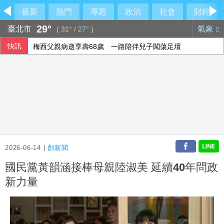
最新
熱門
專題
政治
社會
財經
29°
臺北市
氣象
(
31°
/
27°
)
快訊
梅西父親病逝享壽68歲 一路陪伴兒子闖蕩足壇
2026-06-14 |
創新聞
國民黨黃韻涵接棒母親陸淑美 延續40年問政
新力量