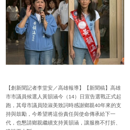
【創新聞記者李堂安／高雄報導】【新聞稿】高雄
市市議員候選人黃韻涵今（14）日宣告選戰正式起
跑，其母市議員陸淑美致詞時感謝鄉親40年來的支
持與鼓勵，今希望將這份責任與使命傳承給下一
代，也懇請鄉親繼續支持黃韻涵，讓服務不打折、