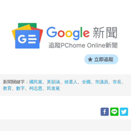
新聞關鍵字：
國民黨
、
黃韻涵
、
候選人
、
全國
、
市議員
、
市長
、
教育
、
數字
、
柯志恩
、
民進黨